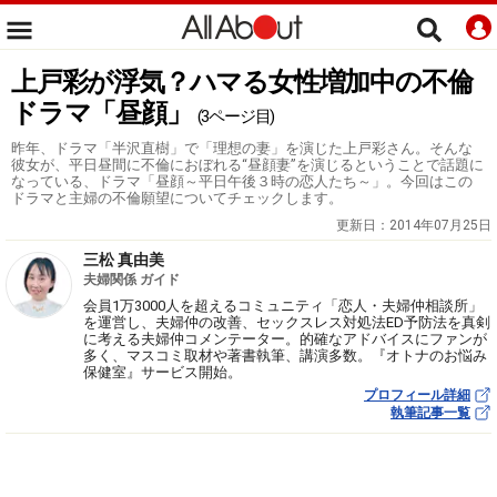
上戸彩が浮気？ハマる女性増加中の不倫
ドラマ「昼顔」
(3ページ目)
昨年、ドラマ「半沢直樹」で「理想の妻」を演じた上戸彩さん。そんな
彼女が、平日昼間に不倫におぼれる“昼顔妻”を演じるということで話題に
なっている、ドラマ「昼顔～平日午後３時の恋人たち～」。今回はこの
ドラマと主婦の不倫願望についてチェックします。
更新日：
2014年07月25日
三松 真由美
夫婦関係 ガイド
会員1万3000人を超えるコミュニティ「恋人・夫婦仲相談所」
を運営し、夫婦仲の改善、セックスレス対処法ED予防法を真剣
に考える夫婦仲コメンテーター。的確なアドバイスにファンが
多く、マスコミ取材や著書執筆、講演多数。『オトナのお悩み
保健室』サービス開始。
プロフィール詳細
執筆記事一覧