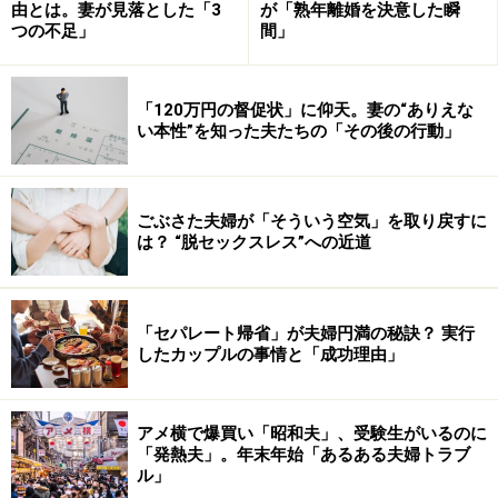
由とは。妻が見落とした「3
が「熟年離婚を決意した瞬
つの不足」
間」
「120万円の督促状」に仰天。妻の“ありえな
い本性”を知った夫たちの「その後の行動」
ごぶさた夫婦が「そういう空気」を取り戻すに
は？ “脱セックスレス”への近道
「セパレート帰省」が夫婦円満の秘訣？ 実行
したカップルの事情と「成功理由」
アメ横で爆買い「昭和夫」、受験生がいるのに
「発熱夫」。年末年始「あるある夫婦トラブ
ル」