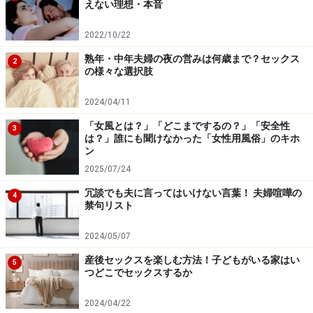
えない理想・本音
2022/10/22
熟年・中年夫婦の夜の営みは何歳まで？セックス
2
の様々な選択肢
2024/04/11
「女風とは？」「どこまでするの？」「安全性
3
は？」誰にも聞けなかった「女性用風俗」のキホ
ン
2025/07/24
冗談でも夫に言ってはいけない言葉！ 夫婦喧嘩の
4
禁句リスト
2024/05/07
産後セックスを楽しむ方法！子どもがいる家はい
5
つどこでセックスするか
2024/04/22