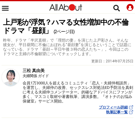
上戸彩が浮気？ハマる女性増加中の不倫
ドラマ「昼顔」
(2ページ目)
昨年、ドラマ「半沢直樹」で「理想の妻」を演じた上戸彩さん。そんな
彼女が、平日昼間に不倫におぼれる“昼顔妻”を演じるということで話題に
なっている、ドラマ「昼顔～平日午後３時の恋人たち～」。今回はこの
ドラマと主婦の不倫願望についてチェックします。
更新日：
2014年07月25日
三松 真由美
夫婦関係 ガイド
会員1万3000人を超えるコミュニティ「恋人・夫婦仲相談所」
を運営し、夫婦仲の改善、セックスレス対処法ED予防法を真剣
に考える夫婦仲コメンテーター。的確なアドバイスにファンが
多く、マスコミ取材や著書執筆、講演多数。『オトナのお悩み
保健室』サービス開始。
プロフィール詳細
執筆記事一覧