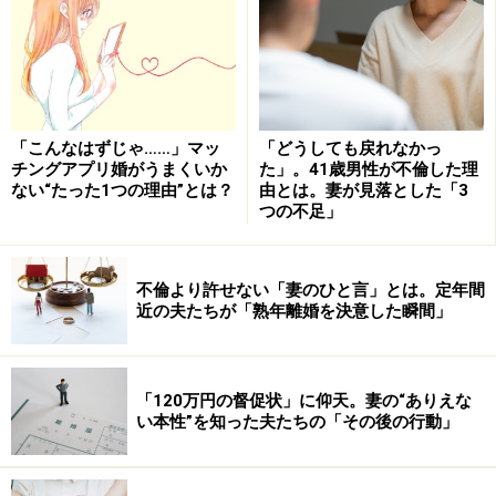
「こんなはずじゃ……」マッ
「どうしても戻れなかっ
チングアプリ婚がうまくいか
た」。41歳男性が不倫した理
ない“たった1つの理由”とは？
由とは。妻が見落とした「3
つの不足」
不倫より許せない「妻のひと言」とは。定年間
近の夫たちが「熟年離婚を決意した瞬間」
「120万円の督促状」に仰天。妻の“ありえな
い本性”を知った夫たちの「その後の行動」