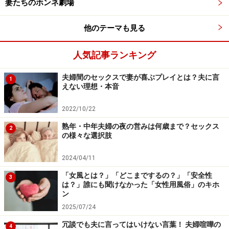
妻たちのホンネ劇場
他のテーマも見る
人気記事ランキング
夫婦間のセックスで妻が喜ぶプレイとは？夫に言
1
えない理想・本音
2022/10/22
熟年・中年夫婦の夜の営みは何歳まで？セックス
2
の様々な選択肢
2024/04/11
「女風とは？」「どこまでするの？」「安全性
3
は？」誰にも聞けなかった「女性用風俗」のキホ
ン
2025/07/24
冗談でも夫に言ってはいけない言葉！ 夫婦喧嘩の
4