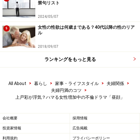
禁句リスト
2024/05/07
女性の性欲は何歳まである？40代以降の性のリア
5
ル
2018/09/07
ランキングをもっと見る
>
>
>
>
All About
暮らし
家事・ライフスタイル
夫婦関係
>
夫婦円満のコツ
上戸彩が浮気？ハマる女性増加中の不倫ドラマ「昼顔」
会社概要
採用情報
投資家情報
広告掲載
利用規約
プライバシーポリシー