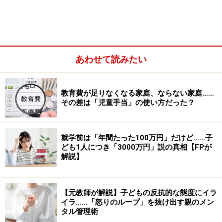
あわせて読みたい
教育費が足りなくなる家庭、ならない家庭……
その差は「児童手当」の使い方だった？
「タイムアウト」の時間が終了したら、何がいけなくて
就学前は「年間たった100万円」だけど……子
タイムアウトになったのか、気持ちが落ち着いた子供と
ども1人につき「3000万円」説の真相【FPが
再度話をし、終了。子供の希望する遊びにそのまま戻し
解説】
てあげます。
【元教師が解説】子どもの反抗的な態度にイラ
イラ……「怒りのループ」を抜け出す親のメン
＜目次＞
タル管理術