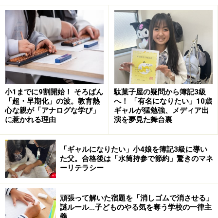
アメリカ流タイムアウト法は日本でもしつけに使える？
日本流”タイムアウト”は受容と共感+気持ちの中断
こんなタイムアウト法の使い方に要注意！
親子にとって必要なクールダウンの時間
小1までに9割開始！ そろばん
駄菓子屋の疑問から簿記3級
「超・早期化」の波。教育熱
へ！ 「有名になりたい」10歳
アメリカ流タイムアウト法は日本でもしつ
心な親が「アナログな学び」
ギャルが猛勉強、メディア出
けに使える？
に惹かれる理由
演を夢見た舞台裏
前述した内容は、あくまでもアメリカの文化の中で定着
「ギャルになりたい」小4娘を簿記3級に導い
しているものです。言葉や態度での分かりやすい愛情表
た父。合格後は「水筒持参で節約」驚きのマネ
現が多く、義務と権利がはっきりしているアメリカらし
ーリテラシー
いやり方ですね。子育ての主流として、ママ達の中に浸
透しているものであれば、どんな場面でも使いやすいの
頑張って解いた宿題を「消しゴムで消させる」
謎ルール…子どものやる気を奪う学校の一律主
ですが、ここは日本。アメリカのやり方をそのまま当て
義