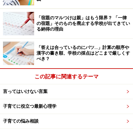
はめれば、上手くいくというものでもありません。日本
の子育てに馴染みやすいかは、とても大切なことです。
「宿題のマルつけは親」はもう限界？ 「一律
の宿題」そのものを廃止する学校が出てきてい
現代の日本の子育てで大切にされているのは、受容と共
る納得の理由
感です。しかし、ママの気持ちを我慢してまで寄り添お
うとした結果、よりストレスが高まりママの気持ちが爆
「答えは合っているのにバツ…」計算の順序や
発寸前というケースも少なくありません。こんな場面で
漢字の書き順、学校の採点はどこまで厳しくす
べき？
受容と共感を大切にしつつ、「タイムアウト」の考え方
の「気持ちの中断」の部分を取り入れるとしたらどうし
この記事に関連するテーマ
たらよいでしょうか？
言ってはいけない言葉
日本流”タイムアウト”は受容と共感+気持ち
子育てに役立つ最新心理学
の中断
子育ての悩み相談