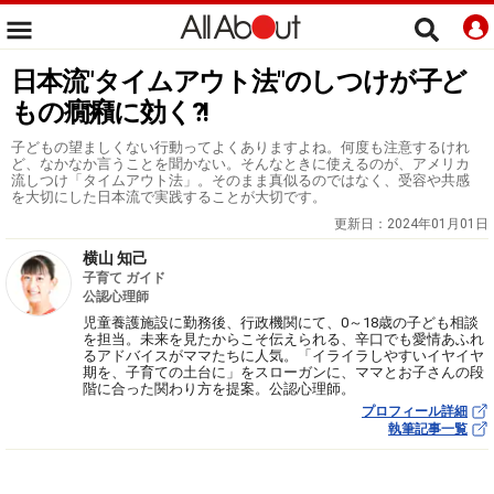
日本流"タイムアウト法"のしつけが子ど
もの癇癪に効く?!
子どもの望ましくない行動ってよくありますよね。何度も注意するけれ
ど、なかなか言うことを聞かない。そんなときに使えるのが、アメリカ
流しつけ「タイムアウト法」。そのまま真似るのではなく、受容や共感
を大切にした日本流で実践することが大切です。
更新日：
2024年01月01日
横山 知己
子育て ガイド
公認心理師
児童養護施設に勤務後、行政機関にて、0～18歳の子ども相談
を担当。未来を見たからこそ伝えられる、辛口でも愛情あふれ
るアドバイスがママたちに人気。「イライラしやすいイヤイヤ
期を、子育ての土台に」をスローガンに、ママとお子さんの段
階に合った関わり方を提案。公認心理師。
プロフィール詳細
執筆記事一覧