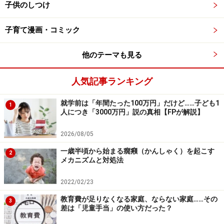
子供のしつけ
叱る前にまずは子どもの気持ちを受け止める。これを飛ばし
て「タイムアウト」だけでは、子供の心が傷つくだけです。
子育て漫画・コミック
例えば食事の場面で、子供がご飯を食べたくないとぐず
り、スプーンでお皿をたたいたり、体をそらせてまで嫌
他のテーマも見る
がり椅子から落ちそうになったとします。そんなときに
日本流”タイムアウト”では、どう対応したらよいでしょ
人気記事ランキング
うか。
就学前は「年間たった100万円」だけど……子ども1
1
人につき「3000万円」説の真相【FPが解説】
■まずは受容と共感
子供にどうしたいか、何が嫌かなどを聞いて、気持ちを
2026/08/05
汲み取ってみましょう。理由を聞き取って受け止めて
一歳半頃から始まる癇癪（かんしゃく）を起こす
2
メカニズムと対処法
も、その行動が止まらないときはまずは危険回避。スプ
ーンは危ないので速やかに回収し、振り回してる手も握
2022/02/23
って止めてあげます。そして「まっすぐ椅子に座ろう
教育費が足りなくなる家庭、ならない家庭……その
3
ね」と、子供が今とるべき行動を具体的に伝えます。
差は「児童手当」の使い方だった？