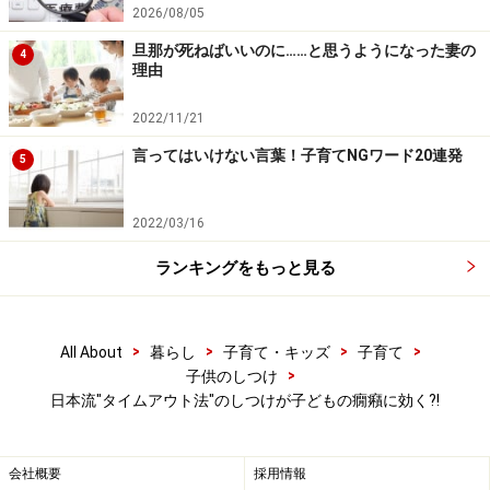
■気持ちの中断
2026/08/05
それでも子供との話し合いが成立しない時には、このや
旦那が死ねばいいのに……と思うようになった妻の
4
理由
り取りそのものを一旦中断することを伝えます（アメリ
カ流の「警告」の部分です）。「一回向こうに行って少
2022/11/21
し落ち着こう」と食卓から離れ、気持ちを落ち着ける時
言ってはいけない言葉！子育てNGワード20連発
5
間を持ちます。決められた場所でなくても、今までの空
間から離れるということで、十分に効果は期待できま
2022/03/16
す。この部分にアメリカ流の「タイムアウト」の考え方
を取り入れてみます。
ランキングをもっと見る
子供自身が自分の気持ちと向き合っているように感じら
れる場合には、そのままそばにいてあげてもよいでしょ
>
>
>
>
All About
暮らし
子育て・キッズ
子育て
>
子供のしつけ
う。叩く、蹴る等、攻撃がママに向くときには、「お話
日本流"タイムアウト法"のしつけが子どもの癇癪に効く?!
しできるようになったら呼んでね」と声をかけて、少し
の間一人にしてあげます。外出中の場合には車に一度戻
る、お友達のいる場所から一回離れる等し、クールダウ
会社概要
採用情報