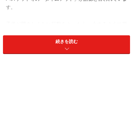
す。
子供が望ましくない行動をとったら、止めるように指
示。次に同じことをしたら「タイムアウト」になる旨
を"最後の警告"として伝えます。それでもその行動が止
続きを読む
まらない場合には、「タイムアウト」にし、「決められ
た場所」で、気持ちを落ち着けるための時間を過ごしま
す。アメリカでは特定の場所に椅子を置いて、そこに座
らせることもあるようです。時間の目安はおおよそ子供
の年齢×分数。3歳なら3分、4歳なら4分程度。対象年齢
は善悪の判断がつく1歳半頃～2歳くらいから使用可能と
されています。