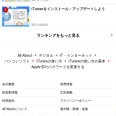
iTunesをインストール・アップデートしよう
5
Amazonで iTunes 関連の商品をチェック！
2013/04/01
楽天市場で iTunes 関連の商品をチェック！
ランキングをもっと見る
>
>
>
All About
デジタル
IT・インターネット
>
>
>
パソコンソフト
iTunesの使い方
iTunesの使い方の基本
Apple IDのパスワードを変更する
会社概要
採用情報
投資家情報
広告掲載
利用規約
プライバシーポリシー
All Aboutについて
著作権・商標・免責