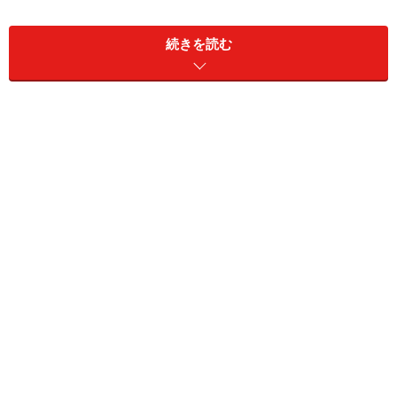
続きを読む
不正ログインに対抗する防衛策のひとつは、サービスご
とにパスワードを使い分けることです。もしApple IDの
パスワードを他のサービスのものと使い回しているので
あれば、すぐにパスワードを変えましょう。この記事で
は、Apple IDのパスワード変更の方法を紹介します。
Apple IDのパスワードを変更する
iTunesが起動したら、右上の［iTunes Store］をクリック
して、iTunes Storeに移動します。