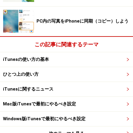
パスワード右の［編集］をクリック
PC内の写真をiPhoneに同期（コピー）しよう
すると、パスワード変更の画面になります。新しいパス
ワードを入力しましょう。なおApple IDのパスワード
は、小文字のアルファベットと大文字のアルファベッ
この記事に関連するテーマ
ト、数字の3種類を必ず使う必要があります。
iTunesの使い方の基本
新しいパスワードを入力
ひとつ上の使い方
iTunesに関するニュース
Mac版iTunesで最初にやるべき設定
パスワードを使い分けるコツ
Windows版iTunesで最初にやるべき設定
サービスごとにパスワードを使い分けて覚えるのはかな
り大変です。そこでガイドお勧めのパスワードルールと