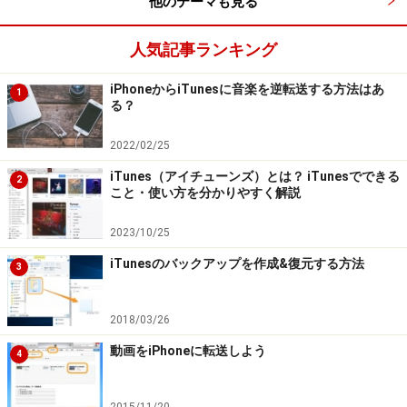
他のテーマも見る
して「（共通の数文字）＋（サービス名）」を紹介しま
す。例えばApple IDのパスワードは「********Apple」と
人気記事ランキング
すると、覚える負担が少なく、かつサービスごとに固有
iPhoneからiTunesに音楽を逆転送する方法はあ
1
のパスワードとなります。さらに一歩踏み込んで、サー
る？
ビス名を前と後ろに分割して「App********le」としても
2022/02/25
よいでしょう。
iTunes（アイチューンズ）とは？ iTunesでできる
2
こと・使い方を分かりやすく解説
不正ログインへの対抗策のひとつは、パスワードの使い
回しを止めることです。これを機に、iTunes以外のサー
2023/10/25
ビスでもパスワードを見直しましょう。
iTunesのバックアップを作成&復元する方法
3
※記事内容は執筆時点のものです。最新の内容をご確認くださ
い。
2018/03/26
※OSやアプリ、ソフトのバージョンによっては画面表示、操作方
法が異なる可能性があります。
動画をiPhoneに転送しよう
4
【編集部おすすめの購入サイト】
2015/11/20