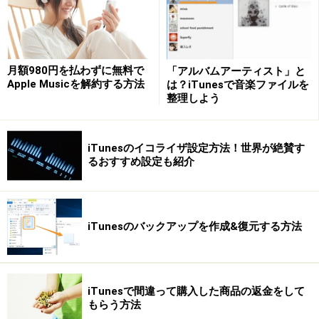
［iTunes Store］をクリック
月額980円を払わずに無料で
「アルバムアーティスト」と
Apple Musicを解約する方法
は？iTunesで音楽ファイルを
整理しよう
次に、右側にあるナビリンクのなかにある［アカウン
ト］をクリックします。
iTunesのイコライザ設定方法！世界が絶賛す
るおすすめ設定も紹介
［アカウント］をクリック
iTunesのバックアップを作成&復元する方法
この画面ではApple IDだけでなく、住所や購入履歴など
も確認できます。パスワードを変更するときには、パス
ワードの右にある［編集］をクリックします。
iTunesで間違って購入した商品の返金をして
もらう方法