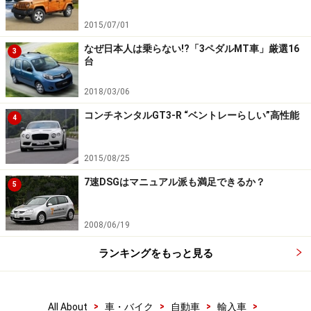
2015/07/01
なぜ日本人は乗らない!?「3ペダルMT車」厳選16
3
台
2018/03/06
コンチネンタルGT3-R “ベントレーらしい”高性能
4
2015/08/25
7速DSGはマニュアル派も満足できるか？
5
2008/06/19
ランキングをもっと見る
>
>
>
>
All About
車・バイク
自動車
輸入車