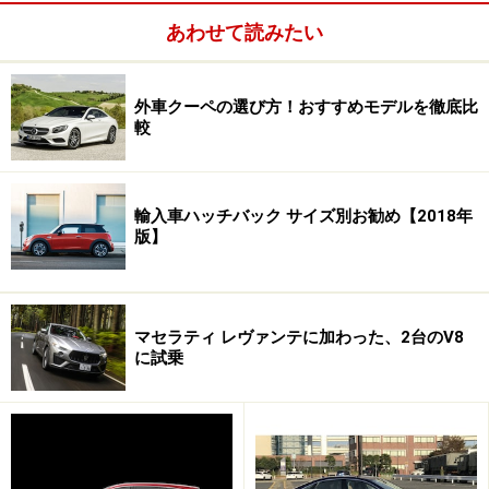
あわせて読みたい
20年後の1977年。こんどはラリー形式のイベントとなっ
て、伝説のレースは帰ってきた。出場できるのは当時の
参加車両もしくは同型車のみ（のちに同年代のクルマの
外車クーペの選び方！おすすめモデルを徹底比
較
みに緩和）というヴィンテージ・クラシックカーのビッ
グイベントとして復活したのだ。
輸入車ハッチバック サイズ別お勧め【2018年
最大の魅力は、半世紀以上も前に作られた何百台もの名
版】
車たちが、4日（実質3日）間をかけて、風光明媚な北イ
タリアの大地を1600kmも駆けぬけること、に尽きる。
スタート時間とゴール時間が定められており、途中に設
マセラティ レヴァンテに加わった、2台のV8
けられた競技（区間タイムの正確さや平均速度の正確さ
に試乗
を競う）やスタンプチェックをこなしながら、コマ図を
頼りにひたすらゴールを目指すのだ。
縁あって、ボクは2014年のミッレミリアに、BMWクラ