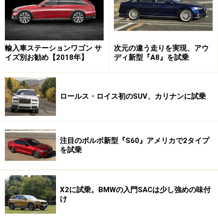
シックから出場することになった。パートナーは元BMW
会長で中興の祖と呼ばれたエーバーハート・フォン・ク
ーンハイムの子息で現在BMWのアジアマーケット責任者
であるヘンドリック・フォン・クーンハイム氏。マシン
輸入車ステーションワゴン サ
次元の違う走りを実現、アウ
イズ別お勧め【2018年】
ディ新型『A8』を試乗
は1938年型のBMW328ロードスターで、当時2リッター
クラスで世界最強と呼ばれた名車である。
ロールス・ロイス初のSUV、カリナンに試乗
イタリアの古い街々を訪れることもまた、ミッレミリアの醍
醐味のひとつ……
注目のボルボ新型『S60』アメリカで2タイプ
を試乗
※記事内容は執筆時点のものです。最新の内容をご確認くださ
い。
X2に試乗。BMWの入門SACは少し強めの味付
け
次のページへ
1
/
3