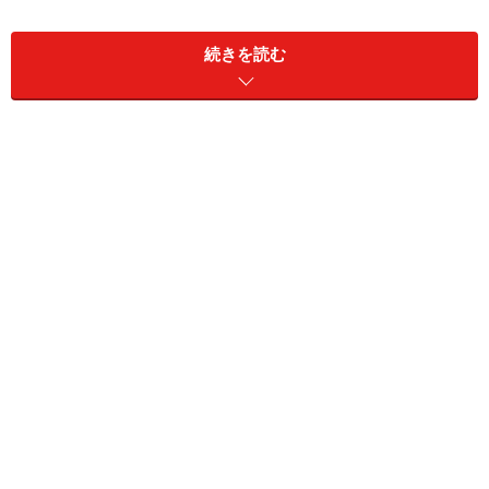
＝1600kmの意味。要するに、1600km走ることに由来し
たイベント名というわけ。
続きを読む
出場できるのは当時の参加車両と同型車、同年代のクルマの
み
5月15～18日に開催された、ヴィンテージ・クラシックカー
のビッグイベント
その昔、1927年から57年まで（戦中の中断あり）は、公
道を使ったタイムレースだった。いかに短い時間でゴー
ルするか、単純明快に競われていた。ところが、57年に
観客を巻き込んだ大事故が発生。翌年以降、数々の伝説
を生んできた過酷な公道レースはいったん幕を閉じたの
だが……。