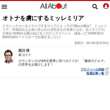
オトナを虜にするミッレミリア
クラシックカーをドライブするマニアにとっての“憧れの舞台”、ミッレミ
リア。半世紀以上も前に作られた何百台もの名車たちが、北イタリアの
大地を1600kmも駆けぬけるこのビッグイベント、縁あって1938年型の
BMW328ロードスターで出場することに!
更新日：
2014年06月30日
西川 淳
車 ガイド
カウンタックLP400を愛車に持つガイドが、「趣味のクルマ」
の世界をお届けします！
プロフィール詳細
執筆記事一覧