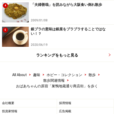
「夫婦善哉」を読みながら大阪食い倒れ散歩
4
2009/01/08
銀ブラの意味は銀座をブラブラすることではな
5
い！？
2020/06/19
ランキングをもっと見る
>
>
>
>
All About
趣味
ホビー・コレクション
散歩
>
散歩関連情報
おばあちゃんの原宿「巣鴨地蔵通り商店街」を歩く
会社概要
採用情報
投資家情報
広告掲載