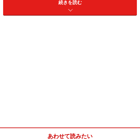
ャム瓶4個分)
続きを読む
■
甘夏のマーマレード
甘夏
2個
グラニュー糖
500g
甘夏の簡単マーマレードジャムの作り方・
手順
■
甘夏のマーマレード
皮を刻み、果肉は房から取り出す
1
ぬるま湯と柔らかいスポンジで洗い、甘夏の表面の汚れ
を落とします。甘夏を8等分に切り、皮は白い部分を削
ぎ落として薄くスライスします。果肉は房から取り出
し、種は集めてお茶用パックの袋に入れておきます。
あわせて読みたい