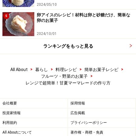
2024/05/10
卵アイスのレシピ！材料は卵と砂糖だけ、簡単な
5
卵のお菓子
2024/10/01
ランキングをもっと見る
>
>
>
>
All About
暮らし
料理レシピ
簡単お菓子レシピ
>
フルーツ・野菜のお菓子
レンジで超簡単！甘夏マーマレードの作り方
瓶に詰める
5
煮沸消毒した保存容器に入れ、完成です。冷暗所で保管
会社概要
採用情報
し、開封したら冷蔵庫で保存、できるだけ早く食べきる
投資家情報
広告掲載
ようにしてください。
利用規約
プライバシーポリシー
All Aboutについて
著作権・商標・免責