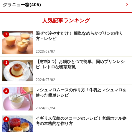
グラニュー糖(405)
人気記事ランキング
混ぜて冷やすだけ！ 簡単なめらかプリンの作り
1
皮、果肉、種、グラニュー糖を入れ、煮る
4
方・レシピ
洗った甘夏の皮、果肉、パックに入れた種、グラニュー
2023/03/07
糖、水150mlを鍋にいれ、中火で加熱します。アクが出
【材料3つ】お鍋ひとつで簡単、固めプリンレシ
2
てきたら取り除き、好みの濃度になるまで約20分煮詰め
ピ…レトロな喫茶店風
ます。
2024/07/02
マシュマロムースの作り方！牛乳とマシュマロを
3
使った簡単レシピ
2024/09/24
イギリス伝統のスコーンのレシピ！老舗ホテル参
4
考の本格的な作り方