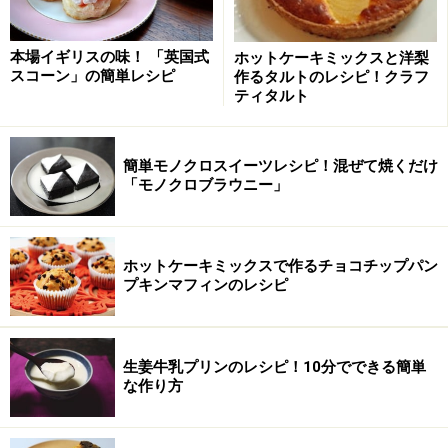
本場イギリスの味！ 「英国式
ホットケーキミックスと洋梨
スコーン」の簡単レシピ
作るタルトのレシピ！クラフ
ティタルト
簡単モノクロスイーツレシピ！混ぜて焼くだけ
「モノクロブラウニー」
ホットケーキミックスで作るチョコチップパン
プキンマフィンのレシピ
皮を電子レンジにかける
2
スライスした甘夏の皮を耐熱容器に入れ、蓋をして、
1000wの電子レンジで3分加熱します。熱のあたり方に
生姜牛乳プリンのレシピ！10分でできる簡単
な作り方
ムラが出るので、途中、上下を返すようにします。