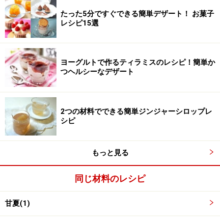
甘夏の皮をストレーナーに入れ、水を換えながら、もみ
たった5分ですぐできる簡単デザート！ お菓子
レシピ15選
こむように洗います。水を換えて2回ほど洗います(苦く
ない方が好きな方は3回)。
ヨーグルトで作るティラミスのレシピ！簡単か
つヘルシーなデザート
2つの材料でできる簡単ジンジャーシロップレ
シピ
もっと見る
同じ材料のレシピ
甘夏(1)