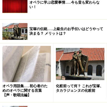
オペラに学ぶ恋愛事情……今も昔も変わらな
い！
宝塚の伝統……上級生のお手伝いはどうやって
決まる？ メリットは？
オペラ用語集……初心者のた
化粧前って何？ これが宝塚、
めのオペラに関する言葉
タカラジェンヌの化粧前
【声・歌唱法編】