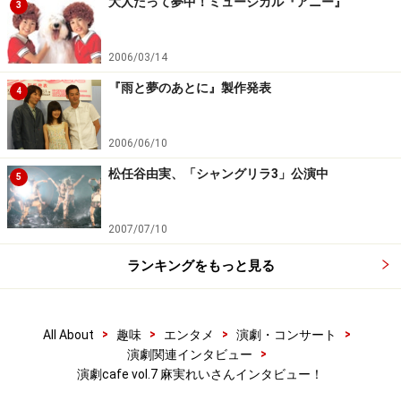
大人だって夢中！ミュージカル『アニー』
3
2006/03/14
『雨と夢のあとに』製作発表
4
2006/06/10
松任谷由実、「シャングリラ3」公演中
5
2007/07/10
ランキングをもっと見る
>
>
>
>
All About
趣味
エンタメ
演劇・コンサート
>
演劇関連インタビュー
演劇cafe vol.7 麻実れいさんインタビュー！