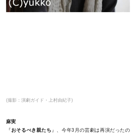
(撮影：演劇ガイド・上村由紀子)
麻実
『
おそるべき親たち
』、今年3月の芸劇は再演だったの