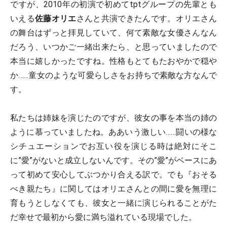
ですが、2010年の初演で初めてtptグループの先輩とも
いえる
佐藤オリエ
さんと共演できたんです。オリエさん
の舞台はずっと拝見していて、何て素敵な女優さんなん
だろう、いつかご一緒出来たら、と思っていましたので
本当に嬉しかったですね。性格もとてもたおやかで穏や
か……童女のような可愛らしさをお持ちで素敵な方なんで
す。
私たちは姉妹を演じたのですが、彼女の事を本当の姉の
ように慕っていましたね。ああいう激しい……闘いの様な
シチュエーションでお互い役を演じる時は絶対にそこ
に”愛”がないと成立しないんです。その”愛”がベースにあ
って初めて安心してぶつかり合える訳で。でも『おそる
べき親たち』に関してはオリエさんとの間に愛を無理に
育もうとしなくても、彼女と一緒に演じられることがた
だ幸せで最初から愛に満ち溢れている現場でした。