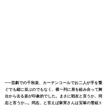
――芸劇での千秋楽、カーテンコールでお二人が手を繋
ぐでも縦に並ぶのでもなく、横一列に肩を組み合って舞
台から去る姿が印象的でした。まさに戦友と言うか、同
志と言うか…。同志、と言えば麻実さんは宝塚の雪組ト