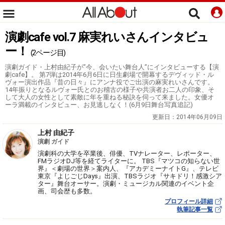
演劇cafe vol.7 麻実れいさんインタビュ
ー！
(2ページ目)
演劇ガイド・上村由紀子が”今、会いたい舞台人”にインタビューする【演
劇cafe】。 第7弾は2014年6月6日に日生劇場で開幕するデヴィッド・ル
ヴォー演出作品『昔の日々』にアンナ役でご出演の麻実れいさんです。
14年振りとなるルヴォー氏とのお稽古の様子や共演者お二人の印象、そ
して大人の女性として素敵に年を重ねる秘訣を伺って来ました。女優オ
ーラ満載のインタビュー、お見逃しなく！(6月9日舞台写真追記)
更新日：
2014年06月09日
上村 由紀子
演劇 ガイド
演劇科の大学を卒業後、俳優、TVナレーター、レポーター、
FMラジオDJ等を経てライターに。 TBS『マツコの知らない世
界』＜劇場の世界＞案内人、『アカデミーナイトG』、テレビ
東京『よじごじDays』出演、TBSラジオ『サキドリ！感激シア
ター』舞台オーサー。演劇・ミュージカル関連のイベント企
画、司会歴も多数。
プロフィール詳細
執筆記事一覧