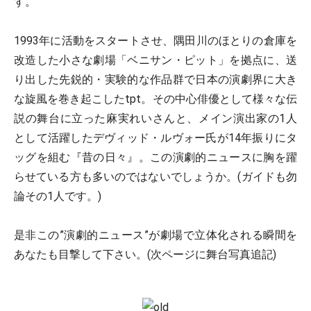
す。
1993年に活動をスタートさせ、隅田川のほとりの倉庫を
改造した小さな劇場「ベニサン・ピット」を拠点に、送
り出した先鋭的・実験的な作品群で日本の演劇界に大き
な旋風を巻き起こしたtpt。その中心俳優として様々な伝
説の舞台に立った麻実れいさんと、メイン演出家の1人
として活躍したデヴィッド・ルヴォー氏が14年振りにタ
ッグを組む『昔の日々』。この演劇的ニュースに胸を躍
らせている方も多いのではないでしょうか。(ガイドも勿
論その1人です。)
是非この”演劇的ニュース”が劇場で立体化される瞬間を
あなたも目撃して下さい。(次ページに舞台写真追記)