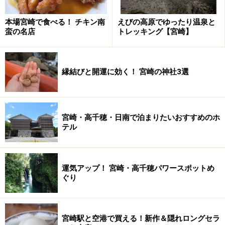
■豫章館
本場宮崎で食べる！ チキン南
えびの高原でゆったり温泉と
蛮の名店
トレッキング【宮崎】
風格と気品あふれる豫章館玄関
縁結びと開運に効く！ 宮崎の神社3選
「豫章館」は、飫肥城藩主であった伊東家が飫肥城から
移り住んだ邸宅で、明治2年（1869年）に建てられまし
た。当時は大きな楠（クスノキ）があり、この楠を「予
宮崎・高千穂・日南で泊まりたいおすすめのホ
章木」とも呼んだことから「豫章館」と名づけられまし
テル
た。
広い敷地内には当時のままの主屋、御数寄屋、蔵、庭な
運気アップ！ 宮崎・高千穂パワースポットめ
どが残り、南九州らしい武家屋敷の雰囲気がそのまま残
ぐり
っています。城主が眺めた広い庭園を、ゆっくり散策し
てみてはいかがでしょうか。
宮崎駅と空港で買える！新作＆隠れロングセラ