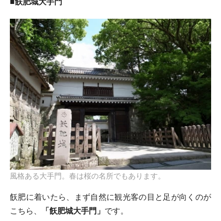
■飫肥城大手門
風格ある大手門。春は桜の名所でもあります。
飫肥に着いたら、まず自然に観光客の目と足が向くのが
こちら、
「飫肥城大手門」
です。