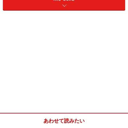
木漏れ日が美しい飫肥杉の木立
大手門を入って階段を左の方へ上がっていくと、美しい
飫肥杉が立ち並んだ飫肥杉林があります。日南の杉は
「飫肥杉（おびすぎ）」と呼ばれ、油分が多く腐りにく
いため、古くから船や建築資材として全国で使用されて
きました。
城内の飫肥杉林は、ひっそりと苔むし、杉の葉陰から太
陽の日差しがやわらかく降り注ぐ、マイナスイオンたっ
あわせて読みたい
ぷりの気持ちいい空間です。ここではひと息ついて、飫