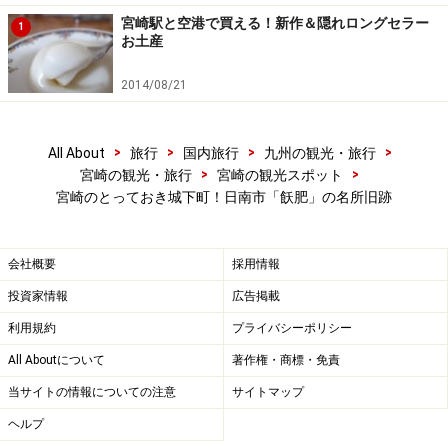
宮崎駅と空港で買える！新作＆隠れロングセラー
1
お土産
飫肥城歴史資料館
2014/08/21
「飫肥城歴史資料館」は、藩主伊東家やその家臣に代々
伝えられてきた甲冑（かっちゅう）や刀剣、古文書等が
>
>
>
>
All About
旅行
国内旅行
九州の観光・旅行
展示保管されています。1587年（天正15年）～明治4年
>
>
宮崎の観光・旅行
宮崎の観光スポット
に至るまでの藩主であった伊東家の、華やかなりし頃の
宮崎のとっておき城下町！日南市「飫肥」の名所旧跡
生活や江戸時代の職人仕事のすばらしさを、垣間見るこ
とができます。
会社概要
採用情報
投資家情報
広告掲載
参考：
飫肥城城下町保存会（由緒施設）
利用規約
プライバシーポリシー
All Aboutについて
著作権・商標・免責
※記事内容は執筆時点のものです。最新の内容をご確認くださ
当サイトの情報についての注意
サイトマップ
い。
ヘルプ