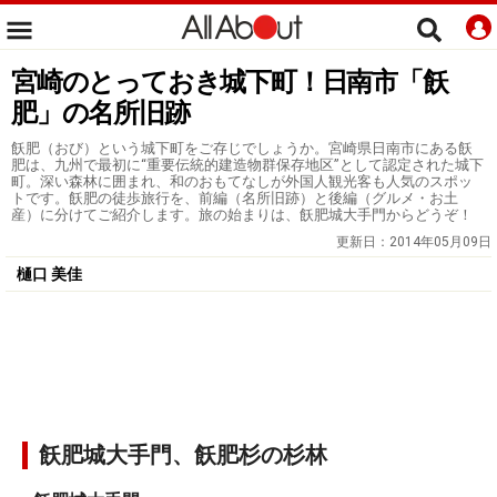
宮崎のとっておき城下町！日南市「飫
肥」の名所旧跡
飫肥（おび）という城下町をご存じでしょうか。宮崎県日南市にある飫
肥は、九州で最初に“重要伝統的建造物群保存地区”として認定された城下
町。深い森林に囲まれ、和のおもてなしが外国人観光客も人気のスポッ
トです。飫肥の徒歩旅行を、前編（名所旧跡）と後編（グルメ・お土
産）に分けてご紹介します。旅の始まりは、飫肥城大手門からどうぞ！
更新日：
2014年05月09日
樋口 美佳
飫肥城大手門、飫肥杉の杉林