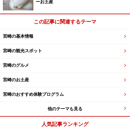
ーお土産
■松尾丸
この記事に関連するテーマ
松尾丸の正面玄関
宮崎の基本情報
「松尾丸」は、昭和54年に建てられた比較的新しい建物
ですが、100年ものの飫肥杉を使用した江戸時代初期の
宮崎の観光スポット
書院造りで建てられており、杉の木の美しさが随所に光
ります。
宮崎のグルメ
館内に展示されている川御座船（かわござぶね）「舞鶴
宮崎のお土産
丸」の模型（藩主が使用した御座船の縮尺模型）は、昔
宮崎のおすすめ体験プログラム
から林業が盛んであった飫肥藩を忍ぶ、木組みの見事な
模型です。
他のテーマも見る
人気記事ランキング
■飫肥城歴史資料館