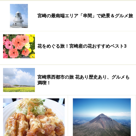
肥杉や苔たちの静かな呼吸を感じとってみてください。
宮崎の最南端エリア「串間」で絶景＆グルメ旅
参考：南那珂森林組合HP「飫肥杉について」
花をめぐる旅！宮崎産の花おすすめベスト3
宮崎県西都市の旅 花あり歴史あり、グルメも
満喫！
豫章館（よしょうかん）、松尾丸、飫肥城
歴史資料館