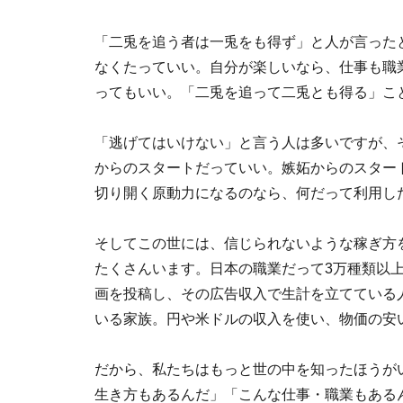
「二兎を追う者は一兎をも得ず」と人が言った
なくたっていい。自分が楽しいなら、仕事も職
ってもいい。「二兎を追って二兎とも得る」こ
「逃げてはいけない」と言う人は多いですが、
からのスタートだっていい。嫉妬からのスター
切り開く原動力になるのなら、何だって利用し
そしてこの世には、信じられないような稼ぎ方
たくさんいます。日本の職業だって3万種類以上あ
画を投稿し、その広告収入で生計を立てている
いる家族。円や米ドルの収入を使い、物価の安
だから、私たちはもっと世の中を知ったほうが
生き方もあるんだ」「こんな仕事・職業もある