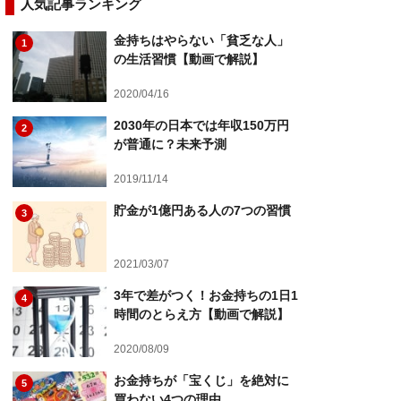
人気記事ランキング
金持ちはやらない「貧乏な人」
1
の生活習慣【動画で解説】
2020/04/16
2030年の日本では年収150万円
2
が普通に？未来予測
2019/11/14
貯金が1億円ある人の7つの習慣
3
2021/03/07
3年で差がつく！お金持ちの1日1
4
時間のとらえ方【動画で解説】
2020/08/09
お金持ちが「宝くじ」を絶対に
5
買わない4つの理由