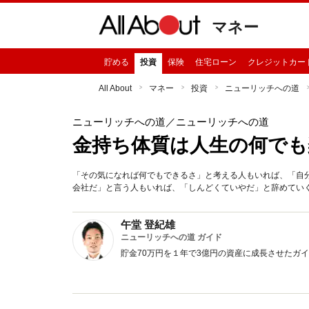
マネー
貯める
投資
保険
住宅ローン
クレジットカー
All About
マネー
投資
ニューリッチへの道
ニューリッチへの道
／ニューリッチへの道
金持ち体質は人生の何でも
「その気になれば何でもできるさ」と考える人もいれば、「自
会社だ」と言う人もいれば、「しんどくていやだ」と辞めてい
午堂 登紀雄
ニューリッチへの道 ガイド
貯金70万円を１年で3億円の資産に成長させたガ