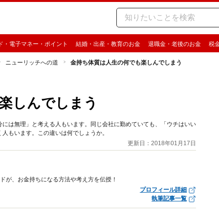
ド・電子マネー・ポイント
結婚・出産・教育のお金
退職金・老後のお金
税
ニューリッチへの道
金持ち体質は人生の何でも楽しんでしまう
楽しんでしまう
分には無理」と考える人もいます。同じ会社に勤めていても、「ウチはいい
く人もいます。この違いは何でしょうか。
更新日：2018年01月17日
イドが、お金持ちになる方法や考え方を伝授！
プロフィール詳細
執筆記事一覧