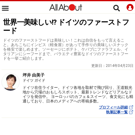
世界一美味しい!? ドイツのファーストフ
ード
ドイツのファーストフードは美味しい！これは自信をもって言えるこ
と。あちこちにインビス（軽食屋）があって手作りの美味しいスナック
を格安で楽しめます。ソーセージにポテト、ケバブにファラフェル、イ
タリアンにシーフードまで、バラエティ豊富なドイツのファーストフー
ドを一挙ご紹介します。
更新日：
2014年04月23日
坪井 由美子
ドイツ ガイド
ドイツ在住ライター。ドイツ各地を取材で飛び回り、王道観光
地から穴場のおもしろスポット、最新トレンドなどリアルなド
イツを発信中。 ヨーロッパのカフェ＆スイーツ、食文化にも精
通しており、日本のメディアへの寄稿多数。
プロフィール詳細
執筆記事一覧