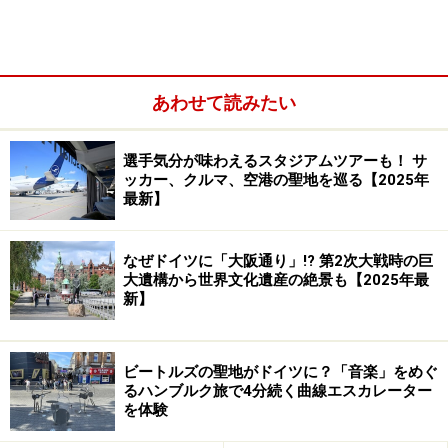
あわせて読みたい
また、ドイツは海外から移住してきた背景を持つ人の割
合が多いため、トルコ人やイタリア人が経営するインビ
選手気分が味わえるスタジアムツアーも！ サ
ッカー、クルマ、空港の聖地を巡る【2025年
スで本場そのものの味を楽しめるのも魅力。最近ではア
最新】
ジア系のインビスも増えて、ますます多国籍になってき
ています。
なぜドイツに「大阪通り」!? 第2次大戦時の巨
大遺構から世界文化遺産の絶景も【2025年最
インビスではテーブル席を設けているお店もあります
新】
が、基本は立ち食い。老若男女が立ち食い、食べ歩きを
している光景はドイツ名物でもあります。お行儀が悪
ビートルズの聖地がドイツに？「音楽」をめぐ
い、なんて言う人はいませんから、大いに食べ歩きを楽
るハンブルク旅で4分続く曲線エスカレーター
しんでくださいね。
を体験