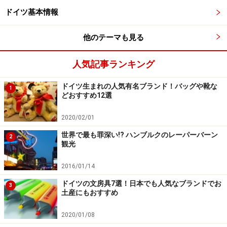
じゃがいもはドイツの主食ともいえるもの。カリッとほくほ
くのフライドポテトはみんな大好きなメニュー
ドイツ基本情報
ソーセージと並んで人気なのがポメス（Pommes）、い
他のテーマも見る
わゆるフライドポテト。じゃがいもはドイツの主食でも
あり素材そのものが美味しく、カリッと揚がったほくほ
人気記事ランキング
くのポテトは格別です。ソーセージとポメスを一緒に売
ドイツ生まれの人気有名ブランド！バッグや靴な
1
るスタンドも多いですが、ポメスの専門店ではソースの
どおすすめ12選
種類も豊富で、なかには10種類ものソースを揃えるお店
もあります。定番のマヨネーズ＆ケチャップもいいけれ
2020/02/01
ど、ガイドはサテと呼ばれるピーナッツソースがお気に
世界で最も罪深い!? ハンブルクのレーパーバーン
2
観光
入り。サイズにもよりますが、2ユーロ前後で食べられ
ます。
2016/01/14
ドイツの文房具7選！日本でも人気なブランドでお
3
次のページでは、ケバブほかバリエーション豊富なファ
土産にもおすすめ
ーストフードをご紹介します。
2020/01/08
※記事内容は執筆時点のものです。最新の内容をご確認くださ