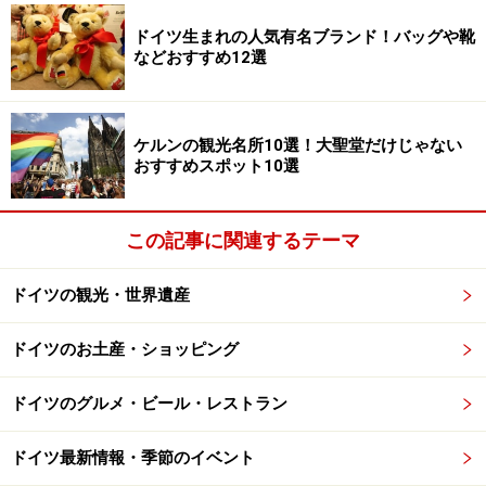
ゆる場所にソーセージのスタンドがあります。ジュージ
ュー焼きたてのソーセージをブレートヒェン
ドイツ生まれの人気有名ブランド！バッグや靴
などおすすめ12選
（Brötchen）と呼ばれる小型のパンに挟んで、マスター
ドをたっぷり付けてがぶり！ ドイツにきたらぜひとも味
わってもらいたいものの1つです。
ケルンの観光名所10選！大聖堂だけじゃない
おすすめスポット10選
定番の焼きソーセージのほか、ケチャップとカレー粉を
かけたカリーヴルスト（Currywurst）もおすすめ。お値
この記事に関連するテーマ
段はだいたい2ユーロ前後です。
ドイツの観光・世界遺産
ドイツのお土産・ショッピング
フライドポテト（ポメス）
ドイツのグルメ・ビール・レストラン
ドイツ最新情報・季節のイベント