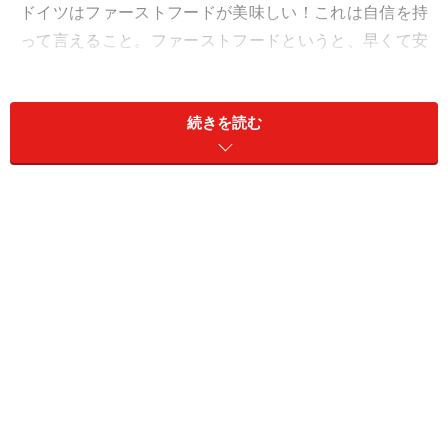
ドイツはファーストフードが美味しい！これは自信を持
って言えること。ファーストフードというと、早くて安
くて味は二の次……というイメージがあるかもしれません
が、ドイツではソーセージをはじめとする手作りのファ
続きを読む
ーストフードが抜群に美味しくて、しかも格安。どこの
街に行っても駅の構内や市場、街のあちこちにインビス
（Imbiss）と呼ばれる軽食スタンドがあって、出来立て
の美味しいソーセージやポテトを手軽に食べることがで
きます。