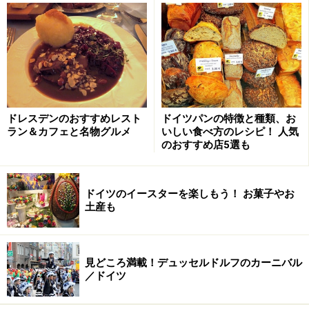
それでは、ドイツで味わえる美味しいファーストフード
を一挙ご紹介しましょう！
ソーセージ
ドレスデンのおすすめレスト
ドイツパンの特徴と種類、お
ラン＆カフェと名物グルメ
いしい食べ方のレシピ！ 人気
のおすすめ店5選も
ソーセージはドイツのファーストフードの定番中の定番。焼
きたては格別の美味しさ！
ドイツのイースターを楽しもう！ お菓子やお
土産も
カレーソーセージも大人気
ドイツ料理というとまっさきに名前があがるほど、日本
見どころ満載！デュッセルドルフのカーニバル
でも人気のドイツのソーセージ（ヴルストWurst）。も
／ドイツ
ちろんドイツ人も大好きで、駅の構内や市場、街のあら