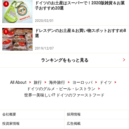
ドイツのお土産はスーパーで！2020版雑貨＆お菓
い。
4
子おすすめ20選
※海外を訪れる際には最新情報の入手に努め、「
外務省 海外安全
ホームページ
」を確認するなど、安全確保に十分注意を払ってく
ださい。
2020/02/01
ドレスデンのお土産＆お買い物スポットおすすめ8
5
選
次のページへ
1
/
3
2019/12/07
ランキングをもっと見る
>
>
>
>
>
All About
旅行
海外旅行
ヨーロッパ
ドイツ
>
ドイツのグルメ・ビール・レストラン
世界一美味しい!? ドイツのファーストフード
会社概要
採用情報
投資家情報
広告掲載