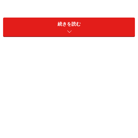
続きを読む
滝の川幅は150ｍで、落差は23ｍ。落差は意外に少ない
と思うかもしれませんが、夏場は毎秒60万リットルの水
が流れ落ちる様は、まさに圧巻！ バケツ一杯を10リッ
トルとすると、毎秒60万杯分の水が流れ落ちていること
になります。
細長く流れ落ちる日本の滝のイメージと違い、ここでは
格段に広い川幅から途方もない量の水が流れます。特に
5月から7月にかけては高山地帯の雪解けの時期と重な
り、一年のうちでも水量が多くなる時期。滝の迫力もさ