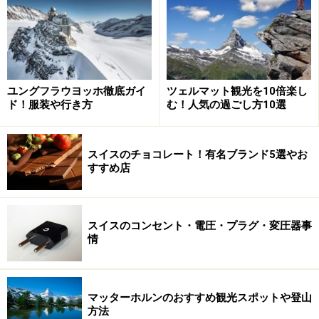
岩場に船で近づくと、滝の勢いがさらに増す 画像提供：
スイス政府観光局
www.myswiss.jp
ラインの滝見物のポイントは主に2か所あります。
ユングフラウヨッホ徹底ガイ
ツェルマット観光を10倍楽し
ド！服装や行き方
む！人気の過ごし方10選
■ヴェールト小城
川の下流から滝を正面に見る小城のような建物が、ヴェ
ールト小城（Schlössli Wörth）。中にはレストランもあ
スイスのチョコレート！有名ブランド5選やお
すすめ店
ります。この地点からだけでも滝の迫力ある眺めを十分
に堪能できますが、さらに船に乗って滝壺近くにある川
中の岩場まで行くことができます。岩場の展望地点では
スイスのコンセント・電圧・プラグ・変圧器事
水しぶきを浴びるため、晴れた日でも雨合羽を用意して
情
いきましょう。
船着場はヴェールト小城付近にあり、定期運航は4月か
マッターホルンのおすすめ観光スポットや登山
ら10月まで。船は日中10分おきに運航しています。岩場
方法