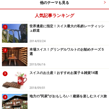
他のテーマも見る
毎年建国記念日の前日（7月31日）の夜に花火があがる
人気記事ランキング
スイス北部にあるラインの滝は、チューリッヒからのア
クセスがとても便利です。まずチューリッヒ中央駅から
世界遺産に指定！スイス最大の私鉄レーティッシ
1
列車に乗ってシャフハウゼンまで約1時間。さらに市バ
ュ鉄道
ス（1番系統）でラインの滝近くの停留所(Neuhausen,
2014/03/24
Zentrum)に行くことができます。停留所から案内板に沿
本場スイス！グリンデルワルトのお勧めチーズ５
って歩くと、ほどなく滝が見えてきます。チューリッヒ
2
選
で半日ほど時間があれば往復できます。さらに時間があ
れば、シャフハウゼンやシュタイン・アム・ラインなど
2015/06/16
小さな可愛い町の観光を組み合わせても良いでしょう。
スイスのお土産！おすすめお菓子＆雑貨14選
3
※記事内容は執筆時点のものです。最新の内容をご確認くださ
い。
2018/09/01
※海外を訪れる際には最新情報の入手に努め、「
外務省 海外安全
ホームページ
」を確認するなど、安全確保に十分注意を払ってく
地方の"民家"がおもしろい！建築を楽しむスイス旅
4
ださい。