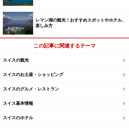
の往復コース以外にも、滝周辺を巡る回遊コース、ラウ
フェン城がある対岸に渡るコースなどがあります。
レマン湖の観光！おすすめスポットやホテル、
楽しみ方
■ラウフェン城
ヴェールト小城は滝を下から見るのに対し、ラウフェン
この記事に関連するテーマ
城は滝を上から見る位置にあります。船で対岸に渡り、
ラウフェン城にのぼる途中にある小さな見晴台から滝が
スイスの観光
猛烈な勢いで流れ落ちる様子を見ることができます。ま
たはラウフェン城にのぼり、滝全体を見下ろすのも良い
スイスのお土産・ショッピング
でしょう。お城の中にはユースホステルも併設されてい
ます。
スイスのグルメ・レストラン
スイス基本情報
チューリッヒから便利なアクセス
スイスのホテル