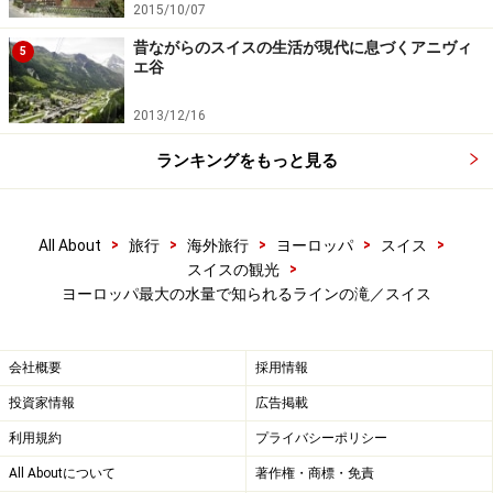
2015/10/07
昔ながらのスイスの生活が現代に息づくアニヴィ
5
エ谷
2013/12/16
ランキングをもっと見る
>
>
>
>
>
All About
旅行
海外旅行
ヨーロッパ
スイス
>
スイスの観光
ヨーロッパ最大の水量で知られるラインの滝／スイス
会社概要
採用情報
投資家情報
広告掲載
利用規約
プライバシーポリシー
All Aboutについて
著作権・商標・免責