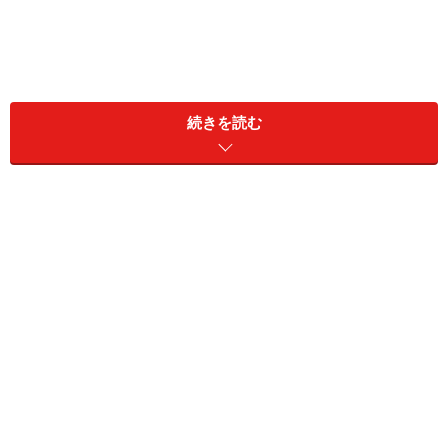
続きを読む
ただし品質を維持するため、スイスのミルクチョコレー
トは植物性油を混ぜていないものが多く、気温の高い日
はその分余計に溶けやすくなります。特に夏の暑い日
は、注意が必要。日本へのお土産も、なるべく最終日近
くに購入するのが無難です。