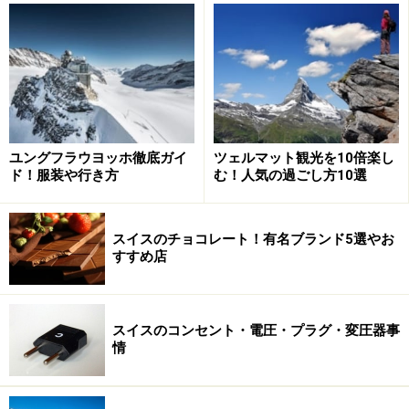
ユングフラウヨッホ徹底ガイ
ツェルマット観光を10倍楽し
ド！服装や行き方
む！人気の過ごし方10選
19世紀、チョコレートは熱さましや鎮痛剤などに効く飲
スイスのチョコレート！有名ブランド5選やお
み薬でした。当時はとても高価で、王侯や貴族などヨー
すすめ店
ロッパの特権階級の間で好まれていました。その後、現
在の板チョコの原型が英国で誕生。19世紀後半には、ス
イス人によりミルクチョコレートが登場します。さらに
スイスのコンセント・電圧・プラグ・変圧器事
情
「コンチング」と呼ばれる工程で、今までになかった口
の中でとろけるような食感のチョコレートが開発された
のです。