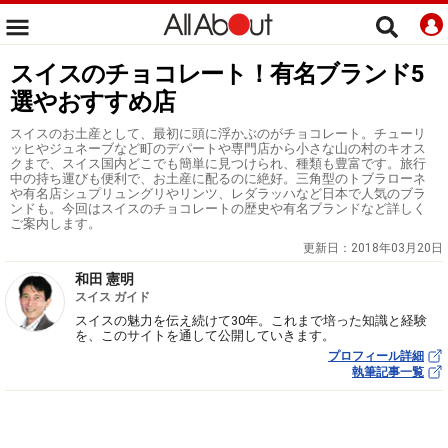
スイスのチョコレート！有名ブランド5
選やおすすめ店
スイスのお土産として、最初に頭に浮かぶのがチョコレート。チューリ
ッヒやジュネーブなど町のデパートや専門店から小さな山の村のキオス
クまで、スイス国内どこでも簡単に見つけられ、種類も豊富です。旅行
中の持ち運びも便利で、お土産に配るのに絶好。三角型のトブラローネ
や有名店シュプリュングリやリンツ、レダラッハなど日本で人気のブラ
ンドも。今回はスイスのチョコレートの歴史や有名ブランドなど詳しく
ご案内します。
更新日：
2018年03月20日
和田 憲明
スイス ガイド
スイスの魅力を伝え続けて30年。これまで培った知識と経験
を、このサイトを通して公開していきます。
プロフィール詳細
執筆記事一覧