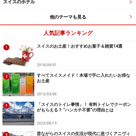
スイスのホテル
いくつかご紹介します。有名メーカーのチョコレート
は、スイス各地のおみやげ店、デパート、スーパーなど
他のテーマも見る
で購入できます。
人気記事ランキング
■リンツ Lindt
スイスのお土産！おすすめお菓子＆雑貨14選
1
日本国内各地のショップでも購入可能
2018/09/01
すべてスイスメイド！本場で手に入れたいお得な
2
コンチングと呼ばれる製造工程を可能にする精錬装置を
お土産
発明したのが、リンツ。甘くてまろやかなチョコレート
2015/03/06
が世に誕生したのは、リンツのおかげです。スーパーや
空港のショップなど、いたる場所でリンツの製品が並ん
「スイスのトイレ事情」！ 有料トイレでクーポン
3
がもらえる？ “ハンカチ不要”の理由とは
でいます。
2023/08/19
■カイエ Cailler
昔ながらのスイスの生活が現代に息づくアニヴィ
4