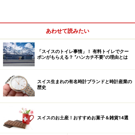
なぜ有名に？ スイスチョコレートの歴史
あわせて読みたい
一粒チョコレートはプラリネ呼ばれる
「スイスのトイレ事情」！ 有料トイレでクー
ポンがもらえる？ “ハンカチ不要”の理由とは
スイスはチョコレートの原料、カカオの生産地ではあり
ません。歴史上も、スイスはカカオの生産地、南米やア
フリカに植民地を持ちませんでした。ではなぜ、スイス
スイス生まれの有名時計ブランドと時計産業の
歴史
はチョコレートの生産国として、これほど有名になった
のでしょうか？
スイスのお土産！おすすめお菓子＆雑貨14選