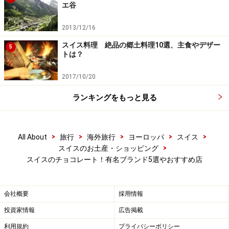
レマン湖地方ヴヴェイの町に生まれたカイエは、スイス
エ谷
で最初のチョコレート工場を建てました。その後、大手
2013/12/16
食品会社ネスレと合併。スイスを代表するチョコレート
スイス料理 絶品の郷土料理10選、主食やデザー
メーカーに成長しました。
5
トは？
■スシャール Suchard
2017/10/20
ランキングをもっと見る
スイス軍隊にはじめてミリタリーチョコレートを納入したス
シャール
>
>
>
>
>
All About
旅行
海外旅行
ヨーロッパ
スイス
19世紀、フィリップ・スシャールがカカオと砂糖を混ぜ
>
スイスのお土産・ショッピング
る新型ミキサーを発明。それまで飲み物だったチョコレ
スイスのチョコレート！有名ブランド5選やおすすめ店
ートが固形になりました。カイエやリンツ同様、スイス
を代表するチョコレートメーカーです。
会社概要
採用情報
投資家情報
広告掲載
■トブラローネ Toblerone
利用規約
プライバシーポリシー