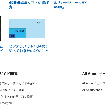
4K映像編集ソフトの選び
ル「パナソニックHX-
方
A500」
ム
ビデオカメラも4K時代！
レビ
知っておきたい4Kのこと
ガイド関連
All Abou
専門家サーチ（ガイドを探す）
All About ニュー
All Aboutガイド募集
All About Japan
ガイドへの仕事・取材依頼
国民の決断