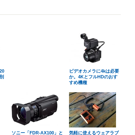
0
ビデオカメラに4kは必要
別
か。4KとフルHDのおす
すめ機種
ソニー「FDR-AX100」と
気軽に使えるウェアラブ