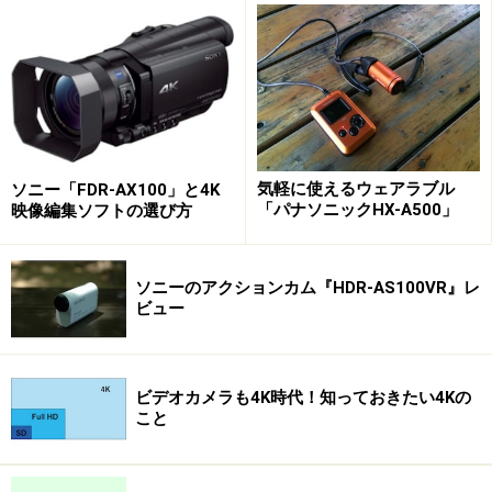
ビデオカメラの機能としては、通常のフルHD対応ビデオ
カメラとほとんど変わらない。ただ、マニュアルでの操
作部分が多く装備され、絵作りを楽しめるのはプロ使用
を意識した作りとなっています。
たとえば、本体横には、「
IRISボタン
」、「
GAIN/ISOボ
気軽に使えるウェアラブル
ソニー「FDR-AX100」と4K
タン
」、「
SHUTTER SPEEDボタン
」などを備え、各ボ
「パナソニックHX-A500」
映像編集ソフトの選び方
タンをオンにした場合、「
マニュアルダイヤル
」を利用
して、絞りやシャッタースピード、ISOなどをマニュア
ソニーのアクションカム『HDR-AS100VR』レ
ル設定します。また、プロ仕様のビデオカメラでは標準
ビュー
装備されている、光量を調節する「NDフィルター」も搭
載されています。いってみれば、プロ仕様のビデオカメ
ラのハンディタイプですね。
ビデオカメラも4K時代！知っておきたい4Kの
こと