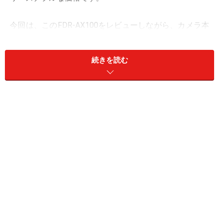
今回は、このFDR-AX100をレビューしながら、カメラ本
体の操作レビューというより、FDR-AX100で撮影した4K
の映像データを編集するとう視点でのレビューをご報告
続きを読む
します。
思ったより軽量小型な「FDR-AX100」
コンシューマ向け4K対応ビデオカメラとしては、現在、
市場で唯一の製品が、ソニーの「FDR-AX100」です。本
機を手にしてまず感じたのが、プロ向けの4Kビデオカメ
ラがどれも大型なことから、「意外と小型で軽量だな」
というがファーストインプレッション。