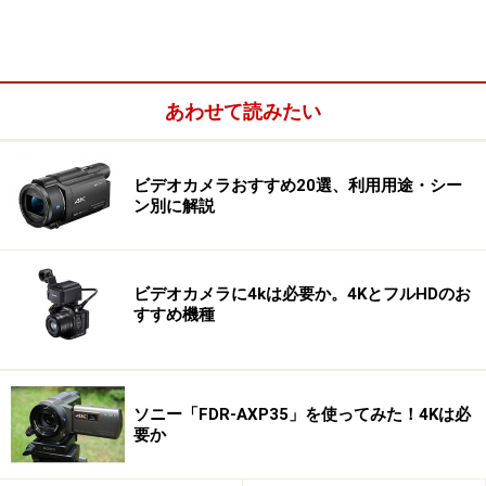
もちろん、現在主流のAVCHD対応フルHDビデオカメラ
から比べればだいぶ大型ですが、そういえば、ソニーの
初代ハイビジョンハンディカム「HDR-HC1」と同じだと
感じた次第。ということは、将来的には、4Kビデオカメ
あわせて読みたい
ラも現在のフルHDタイプのビデオカメラサイズになるの
でしょう。
ビデオカメラおすすめ20選、利用用途・シー
ン別に解説
意外と軽量小型な「FDR-AX100」
ビデオカメラに4kは必要か。4KとフルHDのお
すすめ機種
初代ハイビジョン対応ビデオカメラ「HDR-HC1」
ソニー「FDR-AXP35」を使ってみた！4Kは必
要か
●ビデオカメラの特徴