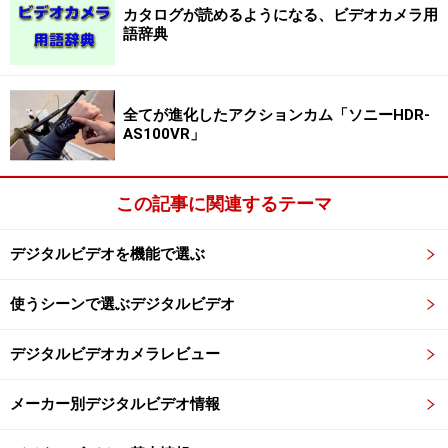
本体横に設定された「IRISボタン」、「GAIN/ISOボタン」、
カタログが読めるようになる、ビデオカメラ用
「SHUTTER SPEEDボタン」
語辞典
全てが進化したアクションカム「ソニーHDR-
AS100VR」
光量を調整するためのNDフィルター設定ボタンを装備
この記事に関連するテーマ
※記事内容は執筆時点のものです。最新の内容をご確認くださ
い。
デジタルビデオを機能で選ぶ
使うシーンで選ぶデジタルビデオ
次のページへ
1
/
2
デジタルビデオカメラレビュー
メーカー別デジタルビデオ情報