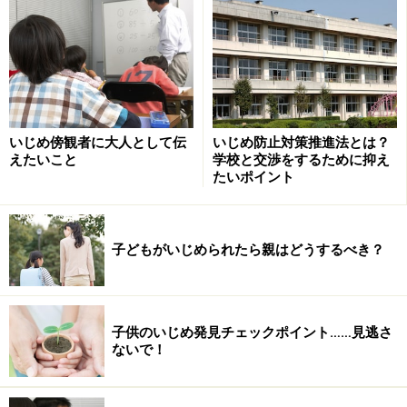
いじめ傍観者に大人として伝
いじめ防止対策推進法とは？
加害者を同時に呼び出し、15分間の事情聴
えたいこと
学校と交渉をするために抑え
取をする
たいポイント
子どもがいじめられたら親はどうするべき？
加害者を同時に一対一で
複数の教員が、加害生徒を同時に、別の部屋 で一対一で
対応します。これは、加害者同志で口裏を合わせて、い
子供のいじめ発見チェックポイント……見逃さ
じめの事実を隠したりしないようにするためです。でき
ないで！
れば、いじめを見たことがあるいわゆる傍観者の話も聞
き取れるとよいです。まず、15分間で区切るというの