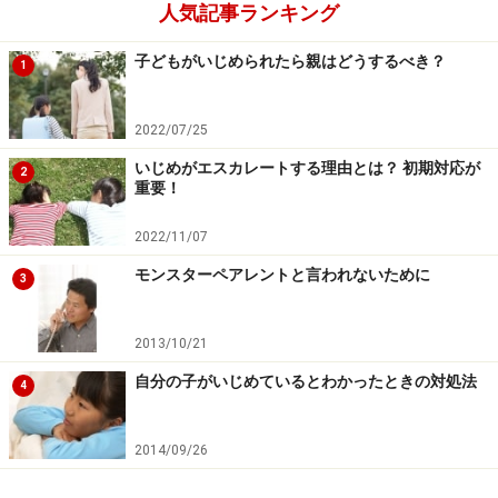
のです。いじめの全体像がつかめたところで、加害者に
人気記事ランキング
「いじめ」を認めさせます。ここまでは大変重要です
子どもがいじめられたら親はどうするべき？
1
が、ここで終わらせますと、報復や感情的なしこりが残
りますので、ここから先の詰めが非常に重要です。
2022/07/25
いじめがエスカレートする理由とは？ 初期対応が
2
重要！
2022/11/07
モンスターペアレントと言われないために
3
2013/10/21
自分の子がいじめているとわかったときの対処法
4
2014/09/26
加害者に反省させる―できれば涙を流すと