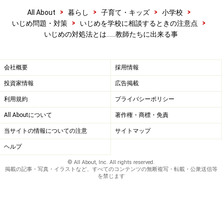
ころまで
>
>
>
>
All About
暮らし
子育て・キッズ
小学校
>
>
いじめ問題・対策
いじめを学校に相談するときの注意点
加害者に、反省をさせます。小学校の中学年まででした
いじめの対処法とは……教師たちに出来る事
ら、「いじめはいけないことだ」ということを伝えるだ
けで反省をしてくれることもありますが、高学年、中学
会社概要
採用情報
生以上になりますと、叱ったり、脅すだけでは反省まで
投資家情報
広告掲載
はいきません。それには、教師が本当に生徒の立場に立
利用規約
プライバシーポリシー
ち、その子のことを真剣に良い方向に導きたいという熱
意が必要なのです。加害者がこれまでがんばってきたこ
All Aboutについて
著作権・商標・免責
と、つまり、部活動や体育祭、文化祭などを思い出させ
当サイトの情報についての注意
サイトマップ
て、評価をし、明るい未来を示し、教師も期待、信頼し
ヘルプ
ていたということをまず伝えます。その上で、「それな
© All About, Inc. All rights reserved.
のに、何をやっているのか。」「頑張っていた○○〈生徒
掲載の記事・写真・イラストなど、すべてのコンテンツの無断複写・転載・公衆送信等
を禁じます
名〉はどこに行った？」などと話しかけます。そこに反
省の心が生まれます。加害生徒がなくところまで行く
と、報復や再発ということはありません。