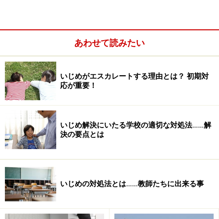
った」
いじめの報告を受けてから、いじめ加害者に事情を聴く
ときには「この事態を心配している人から報告があっ
あわせて読みたい
た」で教師全員で統一します。本人、親、友人など報告
が誰からあっても、統一をして、「チクった」と言って
いじめがエスカレートする理由とは？ 初期対
報復したり、加害者やその親が「誰がそんなことを言っ
応が重要！
たのか」と言いがかりをつけるということを防止するた
めにも、教師の対応を統一しておく必要があります。
いじめ解決にいたる学校の適切な対処法……解
決の要点とは
いじめの対処法とは……教師たちに出来る事