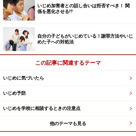
いじめ加害者との話し合いは拒否すべき！ 関
も、聞き取った内容を検証して、事実を確定するために
係を悪化させる⁉
積み重ねていくことになるからです。
自分の子どもがいじめている！謝罪方法やいじ
加害者の発言を検討し、いじめの事実を確
めた子への対処法
定し、認定させる
この記事に関連するテーマ
聞き取りの結果を情報交換、再検証
いじめに気づいたら
15分の聞き取り調査の後、部屋に加害生徒を残し 聞き取
いじめ予防
りの結果を情報交換、再検証、聞き取りをした教師が再
度集合し情報交換、矛盾点の分析を行います。傍観者か
いじめを学校に相談するときの注意点
らの聞き取りもできた場合はそれも加味します。そし
て、その情報交換・分析をもとに、再度、15分ずつ「聞
他のテーマも見る
き取り」を繰り返します。そして、事実を確定していく