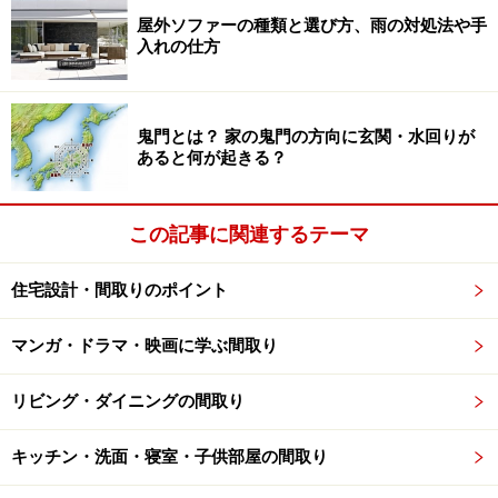
がいる場合や使い方に合わせて、床から40cmにする、な
屋外ソファーの種類と選び方、雨の対処法や手
ど上げてもよい
入れの仕方
↓
↓
〇どんな設備機器や器具がありますか
？
鬼門とは？ 家の鬼門の方向に玄関・水回りが
あると何が起きる？
一般的に装備されているものと、あると便利な設備機器
があります。
・一般的な装備の例……エアコン、LAN用の配管、火災警
この記事に関連するテーマ
報器
・選択する設備の例……暖炉、まきストーブ、ガス暖房、
住宅設計・間取りのポイント
床暖房、天井埋込スピーカー、シーリングファン
マンガ・ドラマ・映画に学ぶ間取り
※記事内容は執筆時点のものです。最新の内容をご確認くださ
リビング・ダイニングの間取り
い。
キッチン・洗面・寝室・子供部屋の間取り
次のページへ
1
/
2