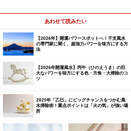
あわせて読みたい
【2026年】開運パワースポットへ！干支風水
の専門家に聞く、超強力パワーを味方にする方
法
↓
【2026年開運風水】丙午（ひのえうま）の巨
大なパワーを味方にする色・方角・大掃除のコ
↓
ツ
〇広さ、寸法で心がけること
・リビングは10～12畳以上、ダイニングは6畳以上を目
安にスペースを確保
2025年「乙巳」にビッグチャンスをつかむ風
水掃除術！重点ポイントは「火の気」が強い場
・天井の高さは最低2.3m以上とし、高さに変化をつける
所
など開放感を演出させる工夫をするとよい。
↓