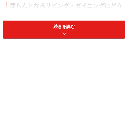
団らんとなるリビング・ダイニングはどう
考える
〇レイアウトで注意すること
続きを読む
・家族それぞれの動きや目線がさりげなく伝わる動線と
家具のレイアウトに配慮する。
・ライフスタイルによってリビング・ダイニング，リビ
ングダイニングキッチン，それぞれ独立など、どんな形
式がよいのかをはっきりとイメージする。
・リビング，ダイニング，キッチンの中でダイニングと
キッチンは明確な行為がありますがリビングにはありま
せん。形式によってはキッチンの音や臭いには十分配慮
するよう心がけて下さい。