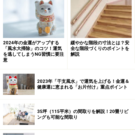
↓
〇仕上げはどう考える
・あきのこないナチュラルな素材と色使いを心がける。
・空間のイメージをはっきりさせることが大事。
例えば床は無垢の自然なフローリングで、壁は白系のけ
2024年の金運がアップする
緩やかな階段の寸法とは？安
いそう土、又は白いペイントなどです。
「風水大掃除」のコツ！運気
全な階段づくりのポイントを
↓
を逃してしまうNG習慣に要注
解説
意
↓
〇電気・照明計画の考え方は
・生活シーンに応じた照明計画を考える。例えば食事
2023年「干支風水」で運気を上げる！金運＆
中、団らん、読書などの生活シーンです。
健康運に恵まれる「お片付け」重点ポイント
・埋め込み型の照明や無段階で明るさを調整できるライ
トコントロールをつけて雰囲気を変える工夫
・10畳で6個くらい、補助ダウンライトをつけておくと
35坪（115平米）の間取りを解説！20畳リビ
ングも可能な間取り
便利
・コンセントの高さは標準で床から25cmですが、高齢者