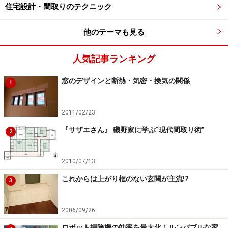
住宅設計・間取りのテクニック
他のテーマも見る
人気記事ランキング
窓のデザインと断熱・気密・換気の関係
1
2011/02/23
『サザエさん』 磯野家に学ぶ“現代間取り術”
2
2010/07/13
これからは上がり框のない玄関が主流!?
3
2006/09/26
ロボット掃除機の効率を最大化！ルンバブルな家