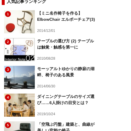
人気記事ランキング
【ミニ名作椅子を作る】
1
ElbowChair エルボーチェア(3)
2014/12/01
テーブルの選び方 (2) テーブル
2
は触覚・触感を第一に
2010/08/28
モーッアルトゆかりの静寂の湖
3
畔、椅子のある風景
2014/06/30
ダイニングテーブルのサイズ選
4
び……6人掛けの目安とは？
2019/10/24
「空飛ぶ円盤」建築と、曲線が
5
美しい官能の椅子