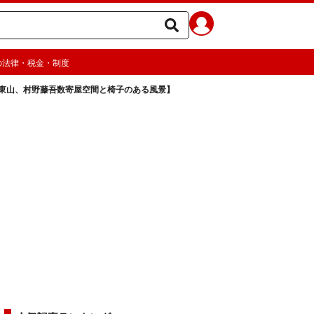
の法律・税金・制度
東山、村野藤吾数寄屋空間と椅子のある風景】