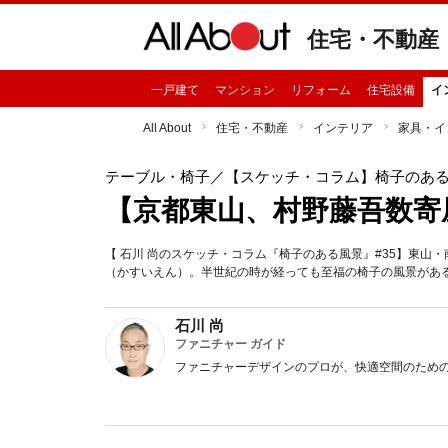
住宅・不動産
一戸建て
マンション
リフォーム
住宅設備
イ
All About
住宅・不動産
インテリア
家具・イ
テーブル・椅子
／【スケッチ・コラム】椅子のあ
【京都東山、村野藤吾数寄
【 石川 尚のスケッチ・コラム『椅子のある風景』#35】東
（かすいえん）。半世紀の時が経っても至福の椅子の風景があ
石川 尚
ファニチャー ガイド
ファニチャーデザインのプロが、快適空間のため