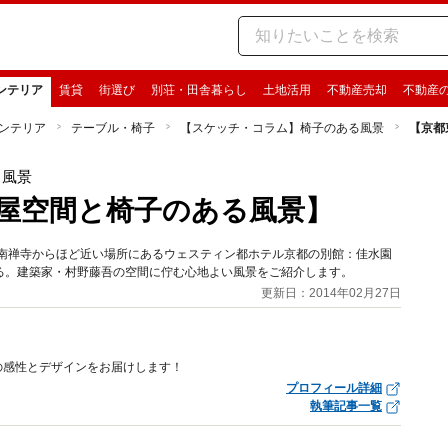
ンテリア
賃貸
街選び
別荘・田舎暮らし
土地活用
不動産売却
不動産
ンテリア
テーブル・椅子
【スケッチ・コラム】椅子のある風景
【京都
る風景
屋空間と椅子のある風景】
山・南禅寺からほど近い場所にあるウェスティン都ホテル京都の別館：佳水園
る。建築家・村野藤吾の空間に佇む心地よい風景をご紹介します。
更新日：2014年02月27日
の感性とデザインをお届けします！
プロフィール詳細
執筆記事一覧