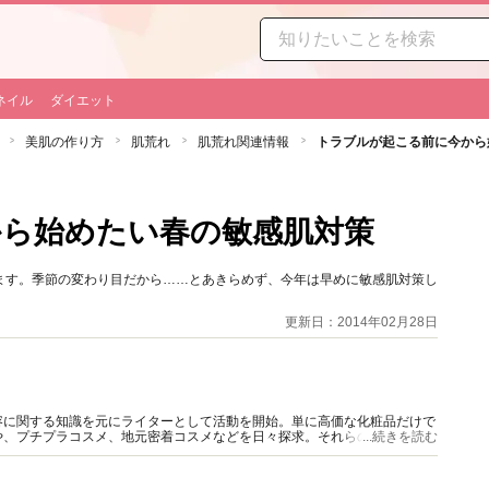
ネイル
ダイエット
美肌の作り方
肌荒れ
肌荒れ関連情報
トラブルが起こる前に今から
ら始めたい春の敏感肌対策
ます。季節の変わり目だから……とあきらめず、今年は早めに敏感肌対策し
更新日：2014年02月28日
容に関する知識を元にライターとして活動を開始。単に高価な化粧品だけで
や、プチプラコスメ、地元密着コスメなどを日々探求。それらの商品を、自
...続きを読む
コスメマニア。