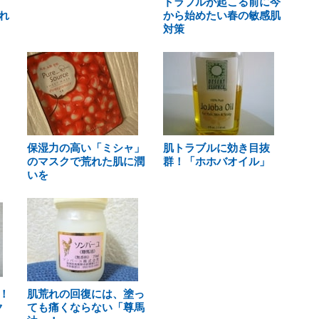
トラブルが起こる前に今
れ
から始めたい春の敏感肌
対策
保湿力の高い「ミシャ」
肌トラブルに効き目抜
のマスクで荒れた肌に潤
群！「ホホバオイル」
いを
！
肌荒れの回復には、塗っ
ク
ても痛くならない「尊馬