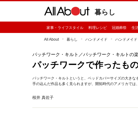
暮らし
家事・ライフスタイル
料理レシピ
冠婚葬祭
生
All About
暮らし
ハンドメイド
ハンドメイド
パッチワーク・キルト
／パッチワーク・キルトの
パッチワークで作ったも
パッチワーク・キルトというと、ベッドカバーサイズの大きな
手の込んだ作品も多く見られますが、開拓時代のアメリカでは
桜井 真佐子