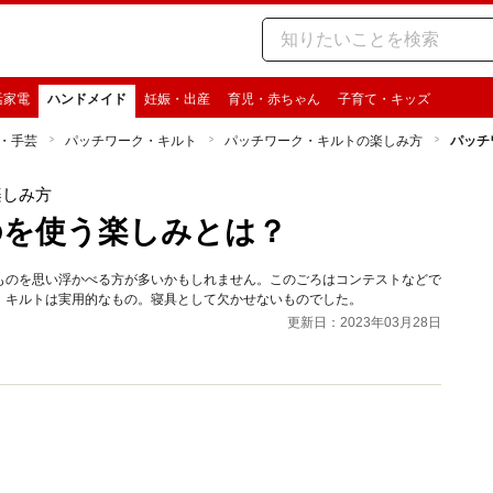
活家電
ハンドメイド
妊娠・出産
育児・赤ちゃん
子育て・キッズ
・手芸
パッチワーク・キルト
パッチワーク・キルトの楽しみ方
パッチ
楽しみ方
のを使う楽しみとは？
ものを思い浮かべる方が多いかもしれません。このごろはコンテストなどで
、キルトは実用的なもの。寝具として欠かせないものでした。
更新日：2023年03月28日