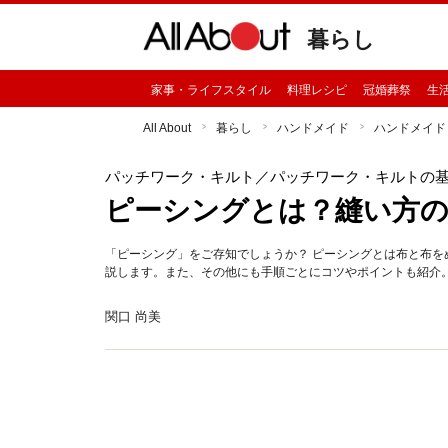
暮らし
家事・ライフスタイル
料理レシピ
冠婚葬祭
生
All About
暮らし
ハンドメイド
ハンドメイド
パッチワーク・キルト
／パッチワーク・キルトの
ピーシングとは？縫い方の
「ピーシング」をご存知でしょうか？ ピーシングとは布と布
説します。また、その他にも手順ごとにコツやポイントも紹介
関口 尚美