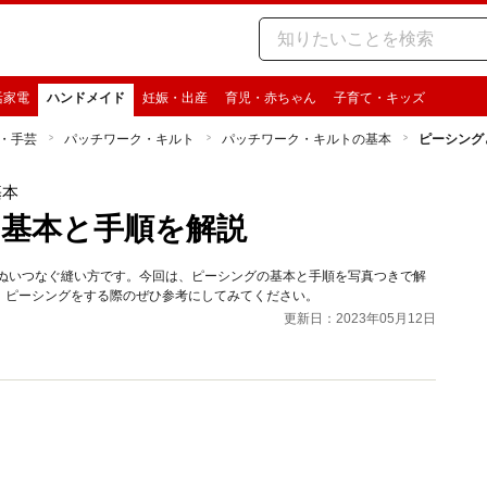
活家電
ハンドメイド
妊娠・出産
育児・赤ちゃん
子育て・キッズ
・手芸
パッチワーク・キルト
パッチワーク・キルトの基本
ピーシング
基本
基本と手順を解説
をぬいつなぐ縫い方です。今回は、ピーシングの基本と手順を写真つきで解
。ピーシングをする際のぜひ参考にしてみてください。
更新日：2023年05月12日