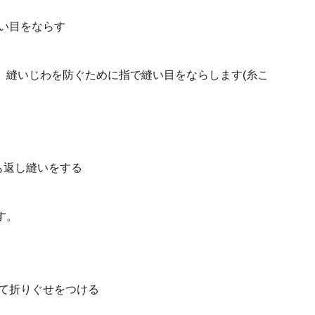
。縫いじわを防ぐために指で縫い目をならします(糸こ
す。