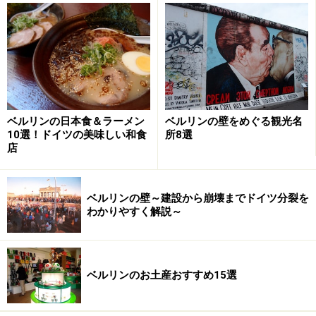
ホームページ
」を確認するなど、安全確保に十分注意を払ってく
ださい。
次のページへ
1
/
2
ベルリンの日本食＆ラーメン
ベルリンの壁をめぐる観光名
10選！ドイツの美味しい和食
所8選
店
ベルリンの壁～建設から崩壊までドイツ分裂を
わかりやすく解説～
ベルリンのお土産おすすめ15選