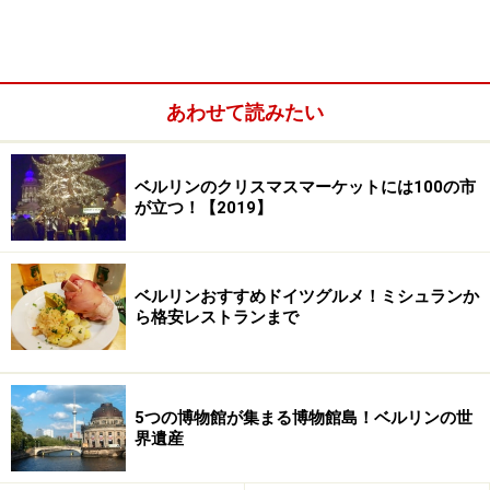
さんたちの工場や住居として使われていたそうです。東
西ドイツ再統一後に修復されて1995年頃からショップが
入り始めてからは、ベルリンの街の進化とともにどんど
あわせて読みたい
ん人気が出て、今ではベルリンきっての観光スポット
に。カフェやブティック、雑貨屋さんなどたくさんのシ
ョップが軒を連ねていますが、特徴的なのは、ベルリン
ベルリンのクリスマスマーケットには100の市
メイドだったり、手作業を大切にしているショップが多
が立つ！【2019】
いということ。職人工房だったという場所へのリスペク
トが感じられますね。
ベルリンおすすめドイツグルメ！ミシュランか
ら格安レストランまで
8つのホーフには「
アンペルマン
」や「
トリッペン
」な
ど魅力的なショップがいっぱい。次のページでは各ホー
フの見どころをご紹介していきます。
5つの博物館が集まる博物館島！ベルリンの世
※記事内容は執筆時点のものです。最新の内容をご確認くださ
界遺産
い。
※海外を訪れる際には最新情報の入手に努め、「
外務省 海外安全