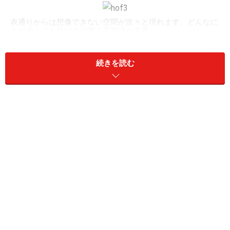
表通りからは想像できない空間が次々と現れます。どんなに
人が多くても静けさが漂う不思議な中庭
ドイツでは、建物の内側が中庭になっている建築構造が
続きを読む
よくみられます。多くの場合は住居なのですが、ベルリ
ンではその建物のなかにショップやギャラリーが入っ
て、文化の発信地にもなっているところがたくさんあり
ます。そのなかでも最も有名なのが、ハッケシャー・ホ
ーフ。
※ホーフ（Hof）とはドイツ語で中庭のこと。8つの中庭
があるハッケシャ―・ホーフは、正しくは複数形でヘー
フェ（Höfe）となるのですが、ここでは日本語で表記さ
れることの多い「ホーフ」で統一させていただきます。
1900年代初頭に完成したというこの建物は、当時は職人