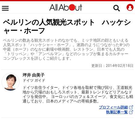
ベルリンの人気観光スポット ハッケシ
ャー・ホーフ
ベルリンの数ある観光スポットのなかでも、ミッテ地区の顔ともいえる
人気スポット「ハッケシャ―・ホーフ」。迷路のようにつながった8つの
中庭（ホーフ）のなかに劇場や映画館、レストラン、日本でも人気の
「トリッペン」や「アンペルマン」などのショップが集まるカルチャー
コンプレックスを詳しくご紹介します。
更新日：
2014年02月18日
坪井 由美子
ドイツ ガイド
ドイツ在住ライター。ドイツ各地を取材で飛び回り、王道観光
地から穴場のおもしろスポット、最新トレンドなどリアルなド
イツを発信中。 ヨーロッパのカフェ＆スイーツ、食文化にも精
通しており、日本のメディアへの寄稿多数。
プロフィール詳細
執筆記事一覧