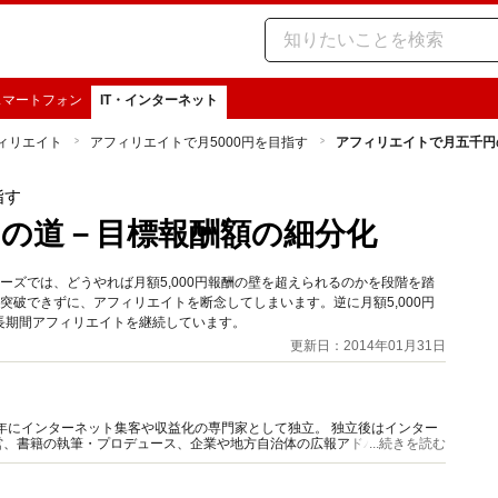
スマートフォン
IT・インターネット
ィリエイト
アフィリエイトで月5000円を目指す
アフィリエイトで月五千円
指す
の道－目標報酬額の細分化
リーズでは、どうやれば月額5,000円報酬の壁を超えられるのかを段階を踏
を突破できずに、アフィリエイトを断念してしまいます。逆に月額5,000円
長期間アフィリエイトを継続しています。
更新日：2014年01月31日
ンターネット集客や収益化の専門家として独立。 独立後はインター
営、書籍の執筆・プロデュース、企業や地方自治体の広報アドバイザー、講
...続きを読む
オワーカー。