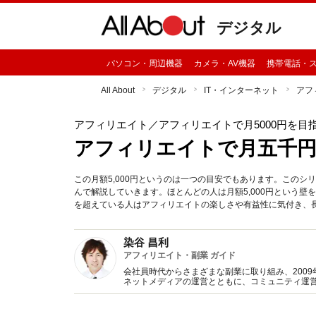
デジタル
パソコン・周辺機器
カメラ・AV機器
携帯電話・
All About
デジタル
IT・インターネット
アフ
アフィリエイト
／アフィリエイトで月5000円を目
アフィリエイトで月五千円
この月額5,000円というのは一つの目安でもあります。このシ
んで解説していきます。ほとんどの人は月額5,000円という壁
を超えている人はアフィリエイトの楽しさや有益性に気付き、
染谷 昌利
アフィリエイト・副業 ガイド
会社員時代からさまざまな副業に取り組み、2009年にイ
ネットメディアの運営とともに、コミュニティ運
演活動など、複数の業務に取り組むポートフォリ