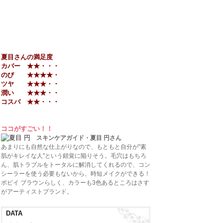
夏目さんの満足度
カバー ★★・・・
のび ★★★★・
ツヤ ★★★・・
潤い ★★★・・
コスパ ★★・・・
ココがすごい！！
スキンケアガイド・夏目 円さん
あまりにも自然な仕上がりなので、もともと自分が"素
肌がキレイな人"という錯覚に陥りそう。毛穴はもちろ
ん、肌トラブルをトータルに解消してくれるので、コン
シーラーを使う必要もないから、時短メイクができる！
ボビイ ブラウンらしく、カラーも3色あるところはさす
がアーティストブランド。
DATA