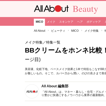
Beauty
MICO
メイク
スキンケア
ヘア
ボディケア
All About
ビューティ
MICO
メイク特集
メイク特集
／特集一覧
BBクリームをホンネ比較！
ージ目)
美容液、化粧下地、ベースメイク効果と1本で何役もこなすBB
か難しいもの。そこで、カバー力から潤い、のびの良さまで美
All About 編集部
「All About」は、マネー・暮らし・住宅・
り豊かに快適にするノウハウから業界の最新動向
イトです。