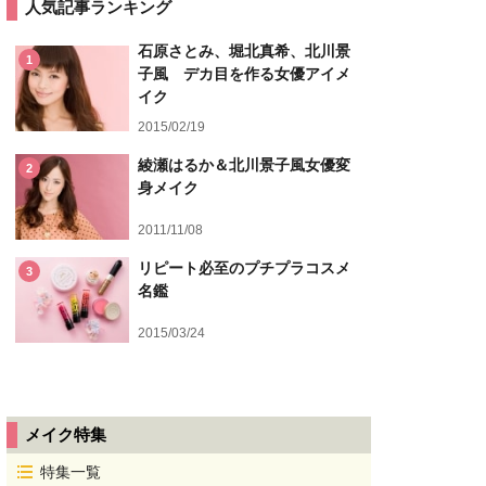
人気記事ランキング
石原さとみ、堀北真希、北川景
1
子風 デカ目を作る女優アイメ
イク
2015/02/19
綾瀬はるか＆北川景子風女優変
2
身メイク
2011/11/08
リピート必至のプチプラコスメ
3
名鑑
2015/03/24
メイク特集
特集一覧