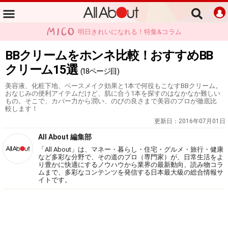
明日きれいになれる！特集&コラム
BBクリームをホンネ比較！おすすめBB
クリーム15選
(18ページ目)
美容液、化粧下地、ベースメイク効果と1本で何役もこなすBBクリーム。
おなじみの便利アイテムだけど、肌に合う1本を探すのはなかなか難しい
もの。そこで、カバー力から潤い、のびの良さまで美容のプロが徹底比
較します！
更新日：
2016年07月01日
All About 編集部
「All About」は、マネー・暮らし・住宅・グルメ・旅行・健康
など多彩な分野で、その道のプロ（専門家）が、日常生活をよ
り豊かに快適にするノウハウから業界の最新動向、読み物コラ
ムまで、多彩なコンテンツを発信する日本最大級の総合情報サ
イトです。