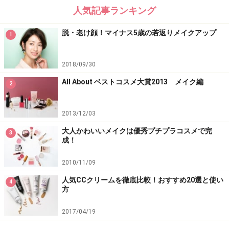
人気記事ランキング
脱・老け顔！マイナス5歳の若返りメイクアップ
1
2018/09/30
All About ベストコスメ大賞2013 メイク編
2
2013/12/03
大人かわいいメイクは優秀プチプラコスメで完
3
成！
2010/11/09
人気CCクリームを徹底比較！おすすめ20選と使い
4
方
2017/04/19