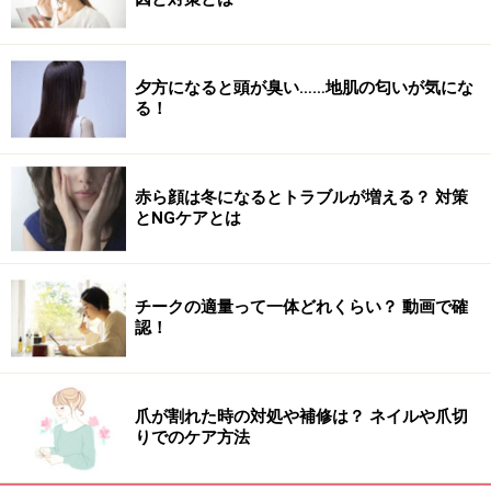
夕方になると頭が臭い……地肌の匂いが気にな
る！
赤ら顔は冬になるとトラブルが増える？ 対策
とNGケアとは
チークの適量って一体どれくらい？ 動画で確
認！
爪が割れた時の対処や補修は？ ネイルや爪切
りでのケア方法