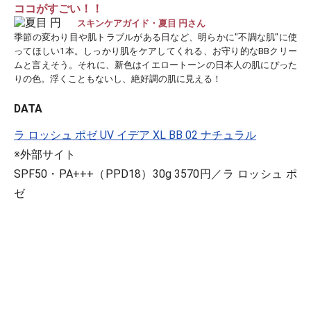
ココがすごい！！
スキンケアガイド・夏目 円さん
季節の変わり目や肌トラブルがある日など、明らかに"不調な肌"に使
ってほしい1本。しっかり肌をケアしてくれる、お守り的なBBクリー
ムと言えそう。それに、新色はイエロートーンの日本人の肌にぴった
りの色。浮くこともないし、絶好調の肌に見える！
DATA
ラ ロッシュ ポゼ UV イデア XL BB 02 ナチュラル
※外部サイト
SPF50・PA+++（PPD18）30g 3570円／ラ ロッシュ ポ
ゼ