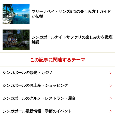
ケーキ。ちょっとぱさぱさしているので、お茶と一緒に
マリーナベイ・サンズ5つの楽しみ方！ガイド
頂くと、自然な甘みを楽しめると思います。
が伝授
タピオカケーキのお店ではあるものの、個人的に一番の
お勧めは、ローマイキ。ピーナッツとココナッツのフィ
シンガポールナイトサファリの楽しみ方を徹底
リングがあるのですが、パームシュガーで味付けされた
解説
コクのあるフィリングが、柔らかいお餅とよく合いま
す。
この記事に関連するテーマ
シンガポールで親しまれている、お手頃絶品スイーツ、
シンガポールの観光・カジノ
ぜひお試しを。
美味しいお店の多いマックスウェルフードセンター、そ
シンガポールのお土産・ショッピング
の他にもお勧めのお店があるので、ぜひチェックしてみ
てくださいね！
シンガポールのグルメ・レストラン・屋台
シンガポール最新情報・季節のイベント
・ピーナッツスープの老舗