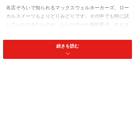
名店ぞろいで知られるマックスウェルホーカーズ。ロー
カルスイーツもよりどりみどりです。その中でも特に試
していただきたいのが、シンガポール風餅菓子、タピオ
カケーキのお店「興興」。朝8時から営業しているので
すが、お昼前には売り切れ早じまい、なんて事も多い人
続きを読む
気店です。
タピオカケーキとは、タピオカの粉で作った柔らかいお
餅に、ココナッツフレークをまぶしたもの。その他に
も、グラメラカと呼ばれるパームシュガーを使ったも
の、中にココナッツやピーナッツのフィリングが入った
もの等、様々な餅菓子が揃っています。