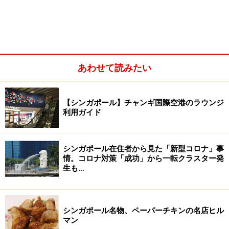
あわせて読みたい
1つ40シンガポールセント（30円ほど）～とあって、ガ
【シンガポール】チャンギ国際空港のラウンジ
利用ガイド
ラスのショーケースに山のように積まれているものの、
10個入りのパックを4パック、5パックと大量に購入して
いる人も多く、早々に売り切れてしまうのです。
シンガポール在住者から見た「新型コロナ」事
情。コロナ対策「成功」から一転クラスター発
生も…
シンガポールならではのローカルスイーツ
シンガポール名物、ペーパーチキンの名店ヒル
マン