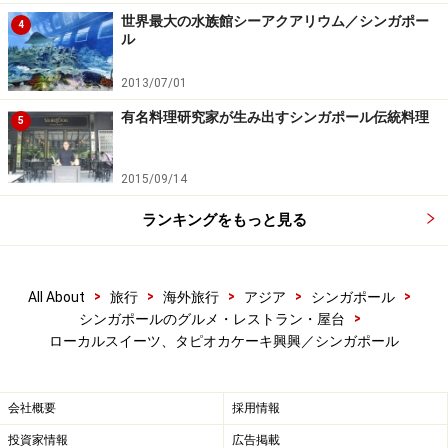
世界最大の水族館シーアクアリウム／シンガポー
4
タピオカとは…今さら聞けない原料や歴史、危険な
ル
噂まで解説
2013/07/01
有名料理研究家が生み出すシンガポール伝統料理
5
※記事内容は執筆時点のものです。最新の内容をご確認くださ
2015/09/14
い。
※海外を訪れる際には最新情報の入手に努め、「
外務省 海外安全
ランキングをもっと見る
ホームページ
」を確認するなど、安全確保に十分注意を払ってく
ださい。
>
>
>
>
>
All About
旅行
海外旅行
アジア
シンガポール
>
シンガポールのグルメ・レストラン・屋台
ローカルスイーツ、タピオカケーキ興興／シンガポール
会社概要
採用情報
投資家情報
広告掲載