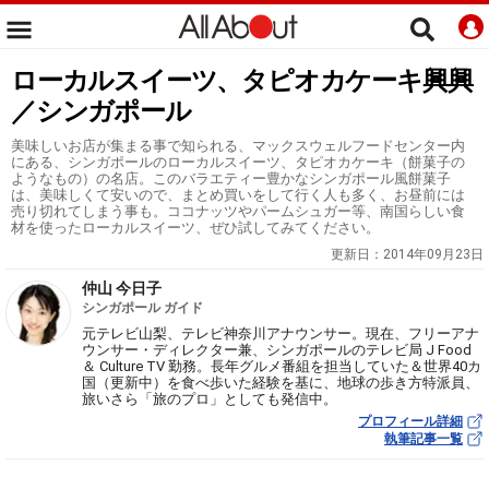
ローカルスイーツ、タピオカケーキ興興
／シンガポール
美味しいお店が集まる事で知られる、マックスウェルフードセンター内
にある、シンガポールのローカルスイーツ、タピオカケーキ（餅菓子の
ようなもの）の名店。このバラエティー豊かなシンガポール風餅菓子
は、美味しくて安いので、まとめ買いをして行く人も多く、お昼前には
売り切れてしまう事も。ココナッツやパームシュガー等、南国らしい食
材を使ったローカルスイーツ、ぜひ試してみてください。
更新日：
2014年09月23日
仲山 今日子
シンガポール ガイド
元テレビ山梨、テレビ神奈川アナウンサー。現在、フリーアナ
ウンサー・ディレクター兼、シンガポールのテレビ局 J Food
＆ Culture TV 勤務。長年グルメ番組を担当していた＆世界40カ
国（更新中）を食べ歩いた経験を基に、地球の歩き方特派員、
旅いさら「旅のプロ」としても発信中。
プロフィール詳細
執筆記事一覧