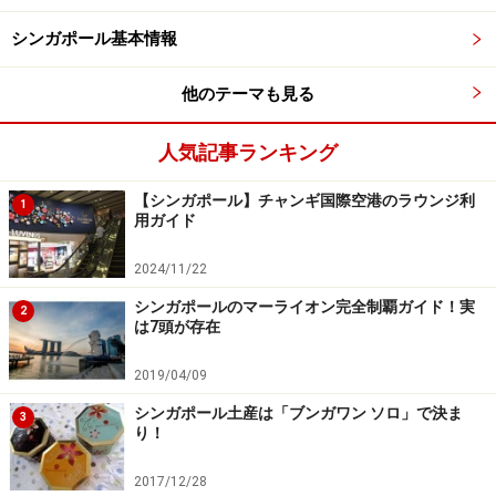
75 Peanut Soup（花生湯）
シンガポール基本情報
・シンガポールで大人気の軽食オイスターケーキの名店
Maxwell Fuzhou Oyster Cake（洪家福州蠣家）
他のテーマも見る
・現地メディアでCEOが選んだ！魚粥の人気店
Zhen Zhen Porridge（真真粥品）
人気記事ランキング
【シンガポール】チャンギ国際空港のラウンジ利
＜DATA＞
1
用ガイド
■Xing Xing Tapioka Cake（興興）
営業時間：8:00～13:30（売り切れ次第終了）日曜休
2024/11/22
住所：1 Kadayamallur St Stall 31 Maxwell Food Centre,
シンガポールのマーライオン完全制覇ガイド！実
2
は7頭が存在
069184
アクセス：MRTチャイナタウン駅徒歩7分、マックスウ
2019/04/09
ェルフードセンター内
シンガポール土産は「ブンガワン ソロ」で決ま
3
り！
2017/12/28
【関連記事】