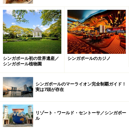
お店で買えるシンガポールのローカルスイーツの数々
写真は左から、タピオカケーキ（40シンガポールセン
ト）、中央上、ローマイキ（Lor Mai Qi、50シンガポール
セント）、中央下、クエコシ（Kueh Kosui、50シンガポ
ールセント）、ウビカユ（Ubi Kayu、60シンガポールセ
ント）。
シンガポール初の世界遺産／
シンガポールのカジノ
まず、看板メニューのタピオカケーキは、赤ちゃんの頬
シンガポール植物園
のように柔らかく、とても癒される食感。ういろうを極
限まで柔らかくした感じです。まわりについたココナッ
シンガポールのマーライオン完全制覇ガイド！
ツフレークの食感が良い対比になっていて、同時に、南
実は7頭が存在
国らしい味わいを与えてくれます。
そして、そのパームシュガーバージョンが、クエコシ。
グラメラカと呼ばれるパームシュガーの深い味わいが楽
リゾート・ワールド・セントーサ／シンガポー
しめます。
ル
そして、右端のウビカユは、サツマイモの甘さ控えめの