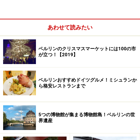
あわせて読みたい
ベルリンのクリスマスマーケットには100の市
濃厚なニューヨークチーズケーキにガナッシュケーキ、パイ
が立つ！【2019】
などボリュームたっぷりなケーキがずらり
アメリカからやってきたシンシアさんが、自身のお店を
ベルリンにオープンしたのは1994年のこと。1号店はク
ベルリンおすすめドイツグルメ！ミシュランか
ロイツベルク地区にある自家焙煎コーヒーのカフェ「バ
ら格安レストランまで
ルコミズ・カフェレステライ」でした。1997年には、2
号店となる「バルコミズ・デリ」をミッテ地区にオープ
ン。ドイツでは珍しかったアメリカンスタイルのスイー
5つの博物館が集まる博物館島！ベルリンの世
界遺産
ツは瞬く間に評判になりました。その後シンシアさんは
4冊のレシピ本を出版し、今や「ケーキの女王」と異名
をとるほどの有名人です。