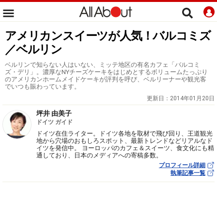
アメリカンスイーツが人気！バルコミズ
／ベルリン
ベルリンで知らない人はいない、ミッテ地区の有名カフェ「バルコミ
ズ・デリ」。濃厚なNYチーズケーキをはじめとするボリュームたっぷり
のアメリカンホームメイドケーキが評判を呼び、ベルリーナーや観光客
でいつも賑わっています。
更新日：
2014年01月20日
坪井 由美子
ドイツ ガイド
ドイツ在住ライター。ドイツ各地を取材で飛び回り、王道観光
地から穴場のおもしろスポット、最新トレンドなどリアルなド
イツを発信中。 ヨーロッパのカフェ＆スイーツ、食文化にも精
通しており、日本のメディアへの寄稿多数。
プロフィール詳細
執筆記事一覧