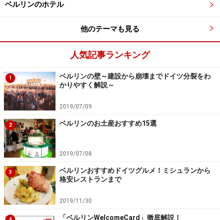
ベルリンのホテル
他のテーマも見る
人気記事ランキング
ベルリンの壁～建設から崩壊までドイツ分裂をわ
1
かりやすく解説～
2019/07/09
ベルリンのお土産おすすめ15選
2
2019/07/08
ベルリンおすすめドイツグルメ！ミシュランから
3
格安レストランまで
2019/11/30
「ベルリンWelcomeCard」徹底解説！
4