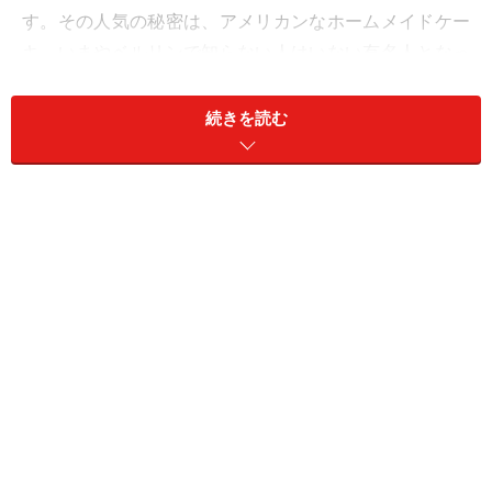
す。その人気の秘密は、アメリカンなホームメイドケー
キ。いまやベルリンで知らない人はいない有名人となっ
た、シンシア・バルコミさんのおいしいケーキをもとめ
て、ベルリーナーや観光客がひっきりなしにやってきま
続きを読む
す。
自家焙煎コーヒーと本格派アメリカンスイ
ーツ