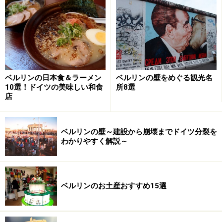
アップルウォルナッツキャラメルケーキ
バルコミズ・デリの人気メニューは、なんといってもボ
ベルリンの日本食＆ラーメン
ベルリンの壁をめぐる観光名
リュームたっぷりのホームメイドケーキ（3.3ユーロ）。
10選！ドイツの美味しい和食
所8選
店
ニューヨークチーズケーキにアップルウォールナッツキ
ャラメルケーキ、ラズベリーガナッシュケーキ、ピーカ
ンナッツパイなど、まさにアメリカン！なケーキが10種
ベルリンの壁～建設から崩壊までドイツ分裂を
類以上も揃っています。好きなケーキを4種類選べるセ
わかりやすく解説～
ット（6.9ユーロ）も用意されているのが、食いしん坊と
しては嬉しいところ。
ベルリンのお土産おすすめ15選
朝食セットやサンドイッチ、ベーグルなどの軽食も種類
豊富なので、食事カフェとしてもおすすめ。10種類以上