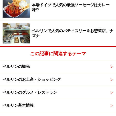
の豆から選べる自家焙煎のコーヒーはもちろん、お茶や
本場ドイツで人気の最強ソーセージはカレー
そのほかのドリンクメニューも充実しています。
味!?
こちらの記事も参考にどうぞ＞＞＞
ベルリンのカフェ
ベルリンで人気のパティスリー＆お惣菜店、ナ
ズナ
＜DATA＞
■
Barcomi's Deli
住所： Sophienstr. 21 （Sophie-Gips-Höfe, 2. Hof ）
この記事に関連するテーマ
10178 Berlin
TEL : 030-285 98 363
ベルリンの観光
営業時間：月～土 9:00～21:00 日祝日10:00～21:00
ベルリンのお土産・ショッピング
アクセス：Weinmeisterstr. 駅から徒歩2分
※記事内容は執筆時点のものです。最新の内容をご確認くださ
ベルリンのグルメ・レストラン
い。
※海外を訪れる際には最新情報の入手に努め、「
外務省 海外安全
ホームページ
」を確認するなど、安全確保に十分注意を払ってく
ベルリン基本情報
ださい。