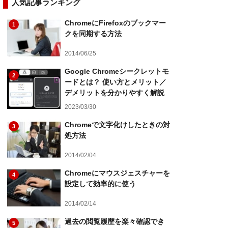
人気記事ランキング
ChromeにFirefoxのブックマー
1
クを同期する方法
2014/06/25
Google Chromeシークレットモ
2
ードとは？ 使い方とメリット／
デメリットを分かりやすく解説
2023/03/30
Chromeで文字化けしたときの対
3
処方法
2014/02/04
Chromeにマウスジェスチャーを
4
設定して効率的に使う
2014/02/14
過去の閲覧履歴を楽々確認でき
5