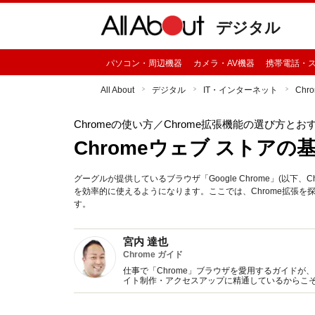
デジタル
パソコン・周辺機器
カメラ・AV機器
携帯電話・
All About
デジタル
IT・インターネット
Chr
Chromeの使い方
／Chrome拡張機能の選び方とお
Chromeウェブ ストア
グーグルが提供しているブラウザ「Google Chrome」(以下、
を効率的に使えるようになります。ここでは、Chrome拡張を探
す。
宮内 達也
Chrome ガイド
仕事で「Chrome」ブラウザを愛用するガイドが、
イト制作・アクセスアップに精通しているからこそ
任せください。