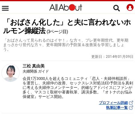
「おばさん化した」と夫に言われないホ
ルモン操縦法
(3ページ目)
「おばさんって見られるのはイヤ！」な方々、プレ更年期世代、更年期
まっさかり世代な方々、更年期障害の予防策＆改善策を学習しましょ
う。
更新日：
2014年01月09日
三松 真由美
夫婦関係 ガイド
会員1万3000人を超えるコミュニティ「恋人・夫婦仲相談所」
を運営し、夫婦仲の改善、セックスレス対処法ED予防法を真剣
に考える夫婦仲コメンテーター。的確なアドバイスにファンが
多く、マスコミ取材や著書執筆、講演多数。『オトナのお悩み
保健室』サービス開始。
プロフィール詳細
執筆記事一覧