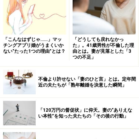
「こんなはずじゃ……」マッ
「どうしても戻れなかっ
チングアプリ婚がうまくいか
た」。41歳男性が不倫した理
ない“たった1つの理由”とは？
由とは。妻が見落とした「3
つの不足」
不倫より許せない「妻のひと言」とは。定年間
近の夫たちが「熟年離婚を決意した瞬間」
「120万円の督促状」に仰天。妻の“ありえな
い本性”を知った夫たちの「その後の行動」