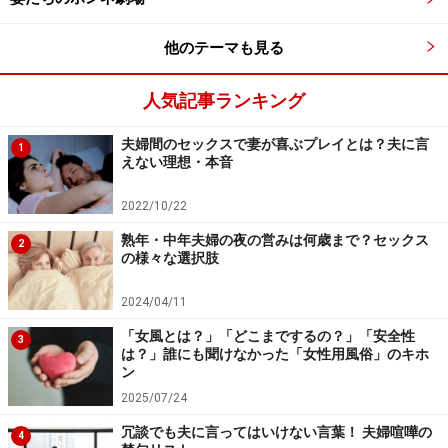
他のテーマも見る
人気記事ランキング
夫婦間のセックスで妻が喜ぶプレイとは？夫に言
1
えない理想・本音
2022/10/22
熟年・中年夫婦の夜の営みは何歳まで？セックス
2
の様々な選択肢
2024/04/11
「女風とは？」「どこまでするの？」「安全性
3
は？」誰にも聞けなかった「女性用風俗」のキホ
ン
2025/07/24
冗談でも夫に言ってはいけない言葉！ 夫婦喧嘩の
4