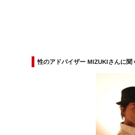
性のアドバイザー MIZUKIさんに