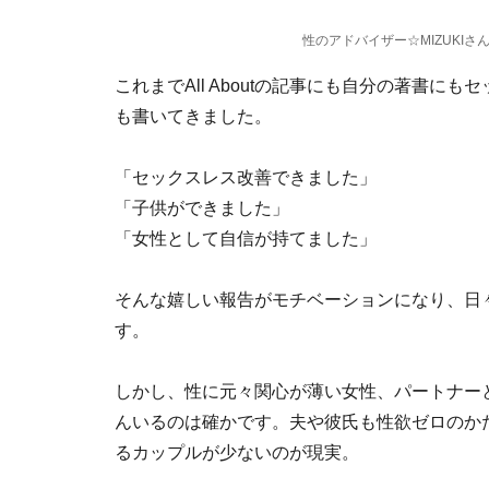
性のアドバイザー☆MIZUKIさ
これまでAll Aboutの記事にも自分の著書
も書いてきました。
「セックスレス改善できました」
「子供ができました」
「女性として自信が持てました」
そんな嬉しい報告がモチベーションになり、日
す。
しかし、性に元々関心が薄い女性、パートナー
んいるのは確かです。夫や彼氏も性欲ゼロのか
るカップルが少ないのが現実。