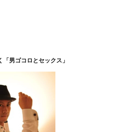
聞く「男ゴコロとセックス」