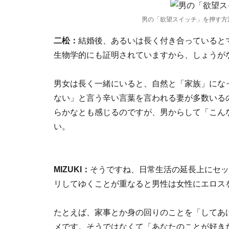
男の「欲望スイッチ」を押す方
二松：
結婚後、あるいは長く付き合っていると
生物学的にも証明されていますから、しょうが
男女は長く一緒にいると、自然と「家族」にな
ない」と言う辛い言葉を言われる妻が多数いる
らかなとも感じるのですが、男からして「こん
い。
MIZUKI：
そうですね、日常生活の延長上にセッ
リしてゆくことが重なると男性は女性にエロス
たとえば、家事とか身の回りのことを「してあ
メです。そうではなくて「あなたのことが好き