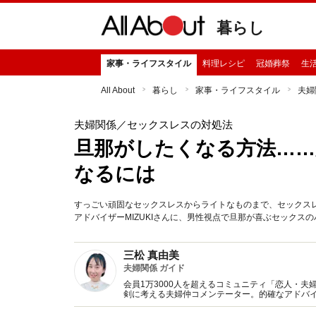
暮らし
家事・ライフスタイル
料理レシピ
冠婚葬祭
生
All About
暮らし
家事・ライフスタイル
夫婦
夫婦関係
／セックスレスの対処法
旦那がしたくなる方法…
なるには
すっごい頑固なセックスレスからライトなものまで、セックス
アドバイザーMIZUKIさんに、男性視点で旦那が喜ぶセックス
三松 真由美
夫婦関係 ガイド
会員1万3000人を超えるコミュニティ「恋人・
剣に考える夫婦仲コメンテーター。的確なアドバ
み保健室』サービス開始。