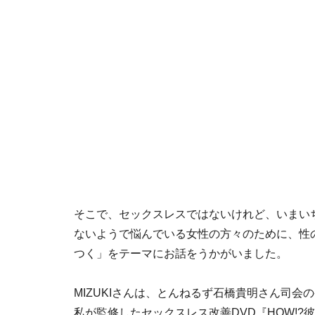
そこで、セックスレスではないけれど、いまい
ないようで悩んでいる女性の方々のために、性の
つく」をテーマにお話をうかがいました。
MIZUKIさんは、とんねるず石橋貴明さん司
私が監修したセックスレス改善DVD『HOW!