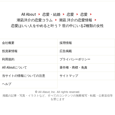
飲み会や食事会で「自慢話をする男」「悪口を言う男」
>
>
>
>
All About
恋愛・結婚
恋愛
恋愛
>
>
潮凪洋介の恋愛コラム
潮凪 洋介の恋愛情報
「話が長い男」「ギャグが寒い男」に遭遇することがあ
恋愛はいい人をやめると叶う？ 世の中にいる2種類の女性
ります。そんな男性たちに笑顔でビシっと「突っ込める
女性」は、センスが良い男性達からとてもウケが良いも
のです。その逆になんでもかんでも褒めたり、笑うよう
会社概要
採用情報
な「ただのいい女性（ひと）」は男性から幻滅されま
投資家情報
広告掲載
す。「その程度の男でいいのか？」と思われてしまうの
利用規約
プライバシーポリシー
です。センスの良い男性を掴みたいなら「私は違うの
All Aboutについて
著作権・商標・免責
よ」「誰でも良いわけじゃないのよ」「なんでも笑うわ
当サイトの情報についての注意
サイトマップ
けじゃないのよ」といった線引きをしっかり見せること
ヘルプ
が必要です。
© All About, Inc. All rights reserved.
掲載の記事・写真・イラストなど、すべてのコンテンツの無断複写・転載・公衆送信等
を禁じます
ほんの少しクールになるだけであなたの恋
愛生活は変わる