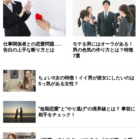
このコラムを読んで
「もしかしてわたしは“いい人”なのかも…」
と思ってしまった人もいるかもしれません。しかし心配
仕事関係者との恋愛問題……
モテる男にはオーラがある！
は無用です。
告白の上手な断り方とは
男の色気の作り方とは？特徴
7選
ほんの少しだけ自分本位になるだけでいい
ちょいS女の特徴！イイ男が彼女にしたいのは
Sっ気がある女性？
心当たりがある人も、ほんの少しだけ対人コミュニケー
ションのトーンを変えるだけで「いい人」を脱出して本
来の魅力を異性にアピールすることができます。ほんの
“短期恋愛”と“やり逃げ”の境界線とは？ 事前に
少しのチューニングでかまいません。それがあなたの恋
相手をチェック！
愛生活を一変させてくれるのです。
さて、以下に「いい人」をやめて「理想の恋愛を引き寄