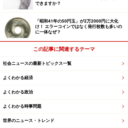
できますか？
もを奨励する」フランスの育児支援政策の意義を見るこ
とができます。
「昭和41年の50円玉」が2万2000円に大化
け！ エラーコインではなく発行枚数も多いの
成人手当
に一体なぜ？
子どもが3人以上いる場合は、各子どもが20歳に到達し
た時点から1年間、成人手当として、78.75ユーロ（約1
この記事に関連するテーマ
万円）を受け取ることができる。
社会ニュースの最新トピックス一覧
低所得家庭手当
3歳から21歳までの子どもがいる家庭で低所得の世帯
よくわかる経済
は、162.10ユーロ（約2万円）を受け取ることができ
る。
よくわかる政治
よくわかる時事問題
孤児手当
片方または両方の親を失った子どもに対する手当で、片
世界のニュース・トレンド
方の親を失った場合は87.57ユーロ（約1万1000円）、両