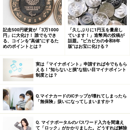
最も基本的な家族手当は、2人以上の子ども（20歳未
満）を持つ家庭すべてが受給できる手当。家族手当には
所得制限がなく、高所得家庭でも受給することができま
記念500円硬貨が「3万1000
「久しぶりに1円玉を量産し
円」に大化け！ 誰でもでき
ています！」造幣局の投稿が
す。金額は子どもが2人いると、124.54ユーロ（約1万
る、コインを“高値”にするた
話題。“ピカピカの令和8年
5500円）、3人目以降は、1人ごとに159.57ユーロ（約2
めのポイントとは？
版”はお宝に化ける？
万円）。
実は「マイナポイント」申請すれば今でももら
さらに子どもが11歳以上になると35.03ユーロ（約4400
える！“知らないと損”な狙い目マイナポイント
制度とは？
円）、16歳以上になると62.27ユーロ（約7800円）が加
算されます。この加算額は、子どもが1人（なし）、2人
（1人分だけ）、3人以上（全員分）と、子どもの数によ
Q.マイナカードのICチップが壊れてしまったら
「無保険」扱いになってしまいますか？
って変わります。
1人の子どもがいるだけでは、家族手当を受け取ること
Q. マイナポータルのパスワード入力を間違え
はできません。ここからしてすでに、「2人以上の子ど
て「ロック」がかかりました。どうすれば解除