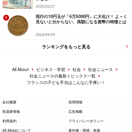
2025/02/27
現行の10円玉が「6万5000円」に大化け！ よ～く
5
見ないと分からない、高額になる貨幣の特徴とは
2024/09/09
ランキングをもっと見る
>
>
>
>
All About
ビジネス・学習
社会
社会ニュース
>
社会ニュースの最新トピックス一覧
フランスの子ども手当はこんなに手厚い！
会社概要
採用情報
投資家情報
広告掲載
利用規約
プライバシーポリシー
All Aboutについて
著作権・商標・免責