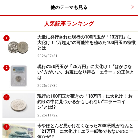
方の親を失った場合は116.76ユーロ（約1万4500円）を
他のテーマも見る
もらえます。失うという言葉には離婚した場合も含まれ
るので、シングルマザーの場合も受け取ることができま
人気記事ランキング
す。
大量に発行された現行の100円玉が「13万円」に
1
大化け！ “万超え”の可能性を秘めた100円玉の特徴
※記事内容は執筆時点のものです。最新の内容をご確認くださ
とは
い。
2026/07/31
現行の50円玉が「28万円」に大化け！ “はがさな
2
次のページへ
1
/
3
い”方がいい、お宝になり得る「エラー」の正体と
は
2026/07/30
現行の100円玉が驚きの「18万円」に大化け！ お
3
釣りの中に見つかるかもしれない“エラーコイ
ン”とは!?
2025/11/22
今やほとんど見かけなくなった2000円札がなんと
4
「21万円」に大化け！エラー紙幣でもないのに一
体なぜ!?