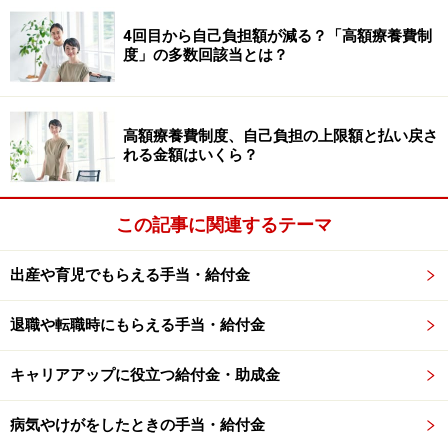
1.出席日数の算定方法の変更。やむを得ない遅刻・早退
4回目から自己負担額が減る？「高額療養費制
度」の多数回該当とは？
を1/2出席として算定。
2.訓練のやむを得ない理由による欠席理由を範囲拡大
（災害で通所困難、受講者がハローワークへ行く必要あ
高額療養費制度、自己負担の上限額と払い戻さ
り、裁判員、ハローワークの紹介で求職活動、などが加
れる金額はいくら？
わる）。
3.給与などに含まれる通勤手当を収入に含めないことと
この記事に関連するテーマ
する。
出産や育児でもらえる手当・給付金
雇用保険に未加入でも「職業訓練受講給付
退職や転職時にもらえる手当・給付金
金」がもらえる！
キャリアアップに役立つ給付金・助成金
その求職者支援制度に基づいた職業訓練（求職者支援訓
練）中に、収入や資産など一定要件を満たした人に支給
病気やけがをしたときの手当・給付金
されるのが、「職業訓練受講給付金」です。職業訓練受