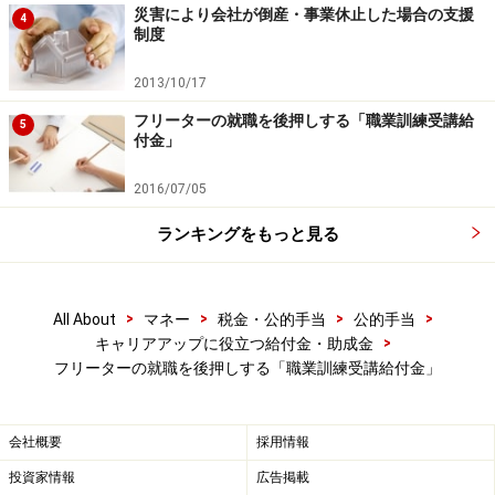
行ってください。
災害により会社が倒産・事業休止した場合の支援
4
掲載情報の正確性・完全性については十分に配慮しております
制度
が、その内容を保証するものではなく、これに基づく損失・損害
などについて当社は一切の責任を負いません。
2013/10/17
最新の情報や詳細については、必ず各金融機関やサービス提供者
の公式情報をご確認ください。
フリーターの就職を後押しする「職業訓練受講給
5
付金」
次のページへ
1
/
3
2016/07/05
ランキングをもっと見る
>
>
>
>
All About
マネー
税金・公的手当
公的手当
>
キャリアアップに役立つ給付金・助成金
フリーターの就職を後押しする「職業訓練受講給付金」
会社概要
採用情報
投資家情報
広告掲載