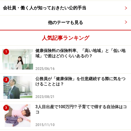
講手当（訓練期間中の生活資金）と通所手当（訓練施設
会社員・働く人が知っておきたい公的手当
に通う交通費）があります。
他のテーマも見る
同様の制度としては「教育訓練給付制度」があります
人気記事ランキング
が、これは雇用保険に加入している、もしくは一定期間
加入していた人が対象です。今回ご紹介する「職業訓練
健康保険料の保険料率、「高い地域」と「低い地
1
受講給付金」は、たとえば主婦やフリーターのように、
域」で差はどのくらいあるの？
雇用保険に未加入だった人、失業手当を全部受給し終わ
2025/06/16
った人で一定要件を満たした人が支給対象になります。
公務員が「健康保険」を任意継続する際に気をつ
2
けることとは？
では、
次のページ
で職業訓練受講給付金の支給額を確認
してみましょう。
2023/08/21
3人目出産で100万円!? 子育てで得する自治体はコ
※記事内容は執筆時点のものです。最新の内容をご確認くださ
3
コ
い。
本記事の内容は一般的な情報提供を目的としており、特定の金融
商品や投資行動を推奨するものではありません。
2015/11/10
投資や資産運用に関する最終的なご判断はご自身の責任において