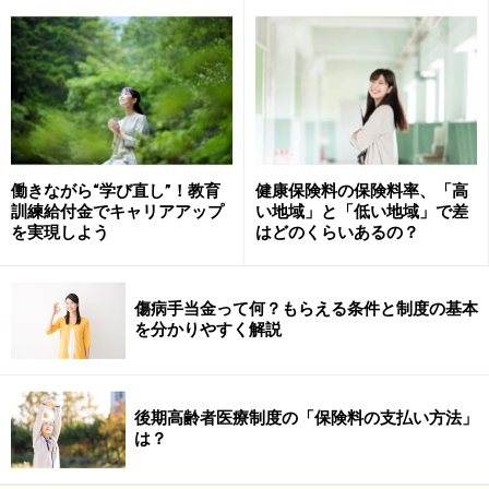
平成20年末より、政府は家賃と生活費を貸し付ける融資
を創設し、翌年夏より、失業等給付を受けられない雇用
保険の未加入者に対して職業訓練を行い、訓練中に給付
を行う「緊急人財育成支援事業」を平成23年9月まで行
いました。
働きながら“学び直し”！教育
健康保険料の保険料率、「高
訓練給付金でキャリアアップ
い地域」と「低い地域」で差
この「緊急人財育成支援事業」を、より給付金の受給要
を実現しよう
はどのくらいあるの？
件や職業訓練の出席要件が厳格になった形で、平成23年
10月より「求職者支援制度」が実施され、恒久化された
傷病手当金って何？もらえる条件と制度の基本
制度として、現在の「求職者支援制度」が実施されまし
を分かりやすく解説
た。
平成26年4月より、「求職者支援制度」での職業訓練受
後期高齢者医療制度の「保険料の支払い方法」
講給付金の支給要件が変更になりました。変更点は以下
は？
の3つです。