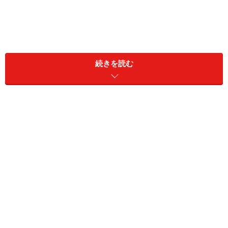
失業して雨風をしのげなくなったら？
続きを読む
失業中に頼れるものとして、雇用保険から支給される失
業等給付が知られています。ただし、対象となるのは雇
用保険に加入していた人に限られます。
例えば、アルバイトやパートで長年勤めていたが週20時
間以上働いていなかった、または、会社が雇用保険の手
続きを取ってくれなかった、自営業を廃業したなどの理
由で雇用保険に未加入だった人は、再就職までの生活費
を貯金から取り崩していくしかないのでしょうか？
平成20年秋、リーマンショックでの非正規労働者の解雇