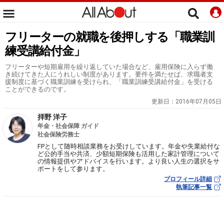
フリーターの就職を後押しする「職業訓
練受講給付金」
フリーターや短期雇用を繰り返していた場合など、雇用保険に入らず働
き続けてきた人にうれしい制度があります。要件を満たせば、求職者支
援制度に基づく職業訓練を受けられ、「職業訓練受講給付金」を受ける
ことができるのです。
更新日：
2016年07月05日
拝野 洋子
年金・社会保障 ガイド
社会保険労務士
FPとして随時相談業務をお受けしています。年金や失業給付な
ど公的手当や共済、少額短期保険も活用した家計管理について
の情報提供やアドバイスを行います。より良い人生の選択をサ
ポートをして参ります。
プロフィール詳細
執筆記事一覧