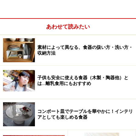
あわせて読みたい
素材によって異なる、食器の扱い方・洗い方・
収納方法
黒いモダンなタイプは青森県弘前のブランド BUNACO
子供も安全に使える食器（木製・陶器他）と
頻繁にお客様を招くお家なら、それ用の器を持っていて
は…離乳食用にもおすすめ
も良いのかもしれませんが、ごくたまに……の場合はわざ
わざそれ用に揃えるのはあまり現実的ではないですよ
ね。そこで、おすすめしたいアイテムが 脚付きプレー
コンポート皿でテーブルを華やかに！インテリ
ト 「コンポート皿」です。
アとしても楽しめる食器
テーブルセッティングする時には高低差を付けると上手