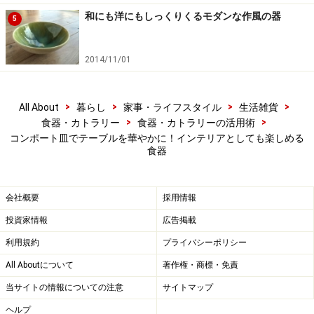
和にも洋にもしっくりくるモダンな作風の器
5
【編集部おすすめの購入サイト】
2014/11/01
Amazonで人気の食器をチェック！
>
>
>
>
All About
暮らし
家事・ライフスタイル
生活雑貨
楽天市場で人気の食器をチェック！
>
>
食器・カトラリー
食器・カトラリーの活用術
コンポート皿でテーブルを華やかに！インテリアとしても楽しめる
食器
会社概要
採用情報
投資家情報
広告掲載
利用規約
プライバシーポリシー
All Aboutについて
著作権・商標・免責
当サイトの情報についての注意
サイトマップ
ヘルプ