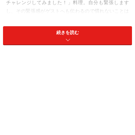
チャレンジしてみました！」料理。自分も緊張します
し、その緊張感がゲストへも伝わるので慣れないことは
せずに、得意料理(いつも作っていて周りも自分も納得の
料理)を作ることが大切です。しかし、
自宅に人を招いて
続きを読む
のホームパティーには憧れても、テーブルコーディネー
トにおもてなし料理に……と慣れないことが多くてなかな
か踏み出せない人も多いのでは？
そして、テーブルコーディネートに関しても、ホームパ
ーティーならあまり気負わずにさりげなくするのが良い
かもしれませんね。