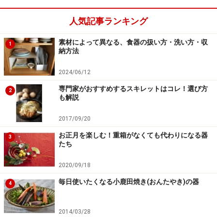
いね
人気記事ランキング
素材によって異なる、食器の扱い方・洗い方・収
1
【関連記事】
納方法
木製カッティングボード（まな板）のおしゃれな使
2024/06/12
い方
専門家がおすすめするスキレットはコレ！選び方
2
秋に使いたい布ものの選ぶポイント
も解説
残暑に役立つガラスの器のデコレーション術
2017/09/20
素材によって異なる、食器の扱い方・洗い方・収納
お正月を楽しむ！重箱がなくても代わりになる器
3
方法
たち
テーブルの上をおもてなしモードにする3つの簡単
2020/09/18
ワザ
毎日使いたくなる小鹿田焼き(おんたやき)の器
4
※記事内容は執筆時点のものです。最新の内容をご確認くださ
い。
2014/03/28