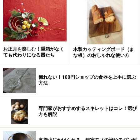
くまとまります。と言っても高さを出すには、グラスや
キャンドルスタンド位。そこでこのコンポート皿が役に
立つのです。カフェやホテルなどでケーキなどのデザー
トを並べていたりしますよね。
でも、ケーキスタンドとして使うだけではなく、お料理
お正月を楽しむ！重箱がなく
木製カッティングボード（ま
ても代わりになる器たち
な板）のおしゃれな使い方
を盛り付けたり、カトラリーやグラスに立てた紙ナフキ
ンを並べたり、１輪挿しにさしたお花を飾ったり、と食
べ物以外を置くのにも丁度良い高さで、何よりちょっと
侮れない！100円ショップの食器を上手に選ぶ
方法
特別感が出るのでいつもと違った雰囲気になります。
専門家がおすすめするスキレットはコレ！選び
日常使いも華やかなシーンにも
方も解説
温かみのある木の素材は食材以外の物も映えます