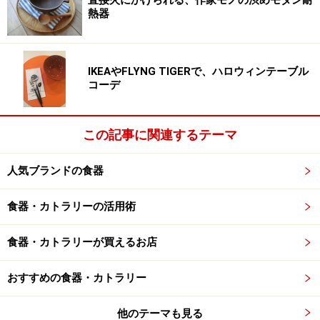
直接火にかけられる、作家モノの渋めモダン耐
熱器
サイズの違う2つを重ねて使うと更に豪華に。私はこの
コンポート皿が大好きで、見るとついつい手に取って欲
しくなり、家に連れて帰ってしまいます。そして、しま
IKEAやFLYNG TIGERで、ハロウィンテーブル
コーデ
い込まずにインテリアとしてそのままチェストの上に置
いてグリーンを飾ったり、細々したものを置くトレー変
わりに使ったりして楽しんでいます。
この記事に関連するテーマ
人気ブランドの食器
2段に重ねると更に豪華に
食器・カトラリーの活用術
丁度今の時期はクリスマスパーティーや忘年会などに向
けて雑貨屋さんなどでもこのコンポート皿をよく見かけ
食器・カトラリーが買えるお店
ます。
おすすめの食器・カトラリー
「うちでは使わないわ」と思わずに、1つはあると便利
なのでぜひお気に入りのコンポート皿を探してみて下さ
他のテーマも見る