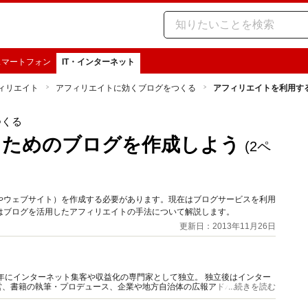
スマートフォン
IT・インターネット
ィリエイト
アフィリエイトに効くブログをつくる
アフィリエイトを利用す
つくる
るためのブログを作成しよう
(2ペ
やウェブサイト）を作成する必要があります。現在はブログサービスを利用
はブログを活用したアフィリエイトの手法について解説します。
更新日：2013年11月26日
ンターネット集客や収益化の専門家として独立。 独立後はインター
営、書籍の執筆・プロデュース、企業や地方自治体の広報アドバイザー、講
...続きを読む
オワーカー。