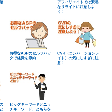
確
アフィリエイトでは安易
なリライトに注意しよ
う！
お得なASPのセルフバッ
CVR（コンバージョンレ
クで経費を節約
イト）の気にしすぎに注
意！
の
ビッグキーワードとニッ
と
チキーワード、どちらを