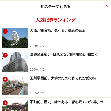
に山手線延伸により原宿駅が開業、1909年（明治42年）
他のテーマも見る
に原宿駅の西側に陸軍の代々木練兵場が完成、ついで
1919年（大正8年）には明治神宮が創建され、表参道が
人気記事ランキング
整備されます。
大船、観音様が見守る、鎌倉の台所
1
2010/10/29
葛飾区新宿6丁目地区など跡地開発が相次ぐ
2
右側に見えるのがコープオリンピア。これ以外にも原宿エリ
アには当時の高額マンションがいつくも現存する（クリック
2009/11/24
で拡大）
玉川学園前、大学のために作られた坂の街
3
ご存じのように代々木練兵場は戦後、アメリカ空軍将校
の兵舎ワシントンハイツとなり、16年間の占領期間を経
2015/12/23
て、前回の東京オリンピックの選手村などに利用され、
不動前、歴史、緑のある、都心近くの穴場な街
4
その後、代々木公園となったもの。ワシントンハイツ時