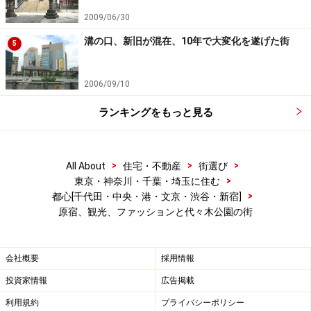
代には米軍将兵とその家族向けに表参道沿いのキディラ
2009/06/30
ンド、オリエンタルバザーなど、現在もある店が登場し
溝の口、新旧が混在、10年で大変化を遂げた街
ましたし、オリンピックを機に大きくイメージアップし
5
た原宿周辺には黎明期の高額マンションが建ち並ぶこと
になります。好例は駅前に今も堂々たる姿を見せるコー
2006/09/10
プオリンピア（1965年竣工）でしょうか。
ランキングをもっと見る
>
>
>
All About
住宅・不動産
街選び
>
東京・神奈川・千葉・埼玉に住む
>
都心[千代田・中央・港・文京・渋谷・新宿]
外国人客も含め、いつも賑わう竹下通り。賑わい始めたのは
原宿、観光、ファッションと代々木公園の街
1980年代から。タレントショップが相次いで出店した時期も
あった（クリックで拡大）
会社概要
採用情報
その原宿が、特にファッションの街として認識され始め
投資家情報
広告掲載
たのは1970年代に相次いで創刊されたアンアンやノンノ
といった女性向けファッション誌が原宿、渋谷をおしゃ
利用規約
プライバシーポリシー