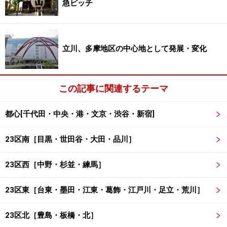
急ピッチ
あり、江戸時代の浮世絵にはそんな風景が描かれていま
す。ただ、農地としては向かない土地だったようで、農
民の暮らしは大変だったという話も残されているそうで
立川、多摩地区の中心地として発展・変化
す。
この記事に関連するテーマ
都心[千代田・中央・港・文京・渋谷・新宿]
代々木練兵場、明治神宮に
東京オリンピックが変化の契機に
23区南［目黒・世田谷・大田・品川］
23区西［中野・杉並・練馬］
都心にありながら、渋谷区は緑被率が高いが、その要因とし
ては明治神宮、代々木公園の存在がある（クリックで拡大）
23区東［台東・墨田・江東・葛飾・江戸川・足立・荒川］
明治維新以降もとりたてて特徴のない街だった原宿エリ
23区北［豊島・板橋・北］
アが変わり始めるのは明治末期から。1906（明治39年）