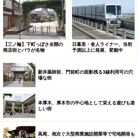
くるはず（クリックで拡大）
さて、旧渋谷川、隠田商店街といった水を思わせる名称
からも分かる通り、原宿エリアでは原宿駅、表参道駅が
高台にあり、その中間にある明治通りが谷になっていま
す。原宿駅から明治通りに向かっては坂を下りますし、
【三ノ輪】下町っぽさ全開の
日暮里・舎人ライナー、当初
明治通りから表参道駅に向かっては坂を上っていること
商店街とバラが名物
予測以上に発展、変貌中
を考えれば、明治通り（厳密には通りと平行するかつて
の渋谷川）が底であることが分かるはずです。竹下通り
新井薬師前、門前町の面影残る3線利用可の穴
も同様に駅から坂を下りますが、隣接する東郷神社など
場な街
はそこから高台にあり、通りから見ているよりも高低の
ある街であることが分かります。
本厚木、厚木市の中心地として栄える遊びも楽
しい街
歴史的に見ると、他の街同様、原宿でも高台には大名屋
高尾、相次ぐ大型商業施設開業等で宅地開発も
敷などがあったものの、渋谷川沿いには水田、畑などが