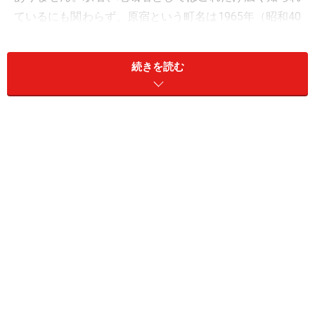
ているにも関わらず、原宿という町名は1965年（昭和40
年）に廃止されているのです。
続きを読む
キャットストリートに残る隠田橋の碑。蛇行する道は明らか
に川跡（クリックで拡大）
当時の原宿は一丁目から三丁目まであり、現在の神宮前
一丁目から四丁目のうちの主に高台部分で、現在の原宿
駅や竹下通り、明治通り、旧渋谷川（隠田川、現在はキ
ャットストリートと呼ばれ、小さなブティックなどが並
ぶ）は隠田町、竹下町などという町名でした。その名残
りが明治通りに平行する隠田商店街や竹下通りといった
名称です。