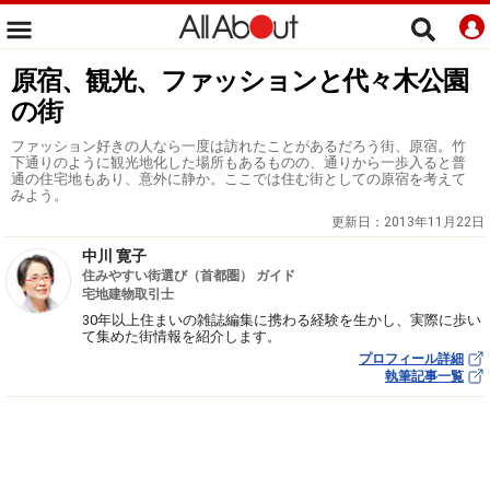
原宿、観光、ファッションと代々木公園
の街
ファッション好きの人なら一度は訪れたことがあるだろう街、原宿。竹
下通りのように観光地化した場所もあるものの、通りから一歩入ると普
通の住宅地もあり、意外に静か。ここでは住む街としての原宿を考えて
みよう。
更新日：
2013年11月22日
中川 寛子
住みやすい街選び（首都圏） ガイド
宅地建物取引士
30年以上住まいの雑誌編集に携わる経験を生かし、実際に歩い
て集めた街情報を紹介します。
プロフィール詳細
執筆記事一覧