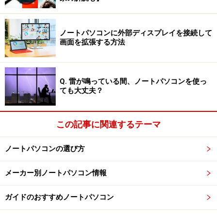
3.用途に応じてハードウェアを増強できる
上述した通り、Windowsは様々なハードウェアに対応し
ノートパソコンに外部ディスプレイを接続して
画面を拡張する方法
ているので、1つ1つのパーツを自分で選んでカスタマイ
ズするのは簡単です。知識があれば、CPUからパソコン
ケースまでパーツを1つ1つ自分で選んで、パソコンをイ
Q. 雷が鳴っている間、ノートパソコンを使っ
チから組み立てることすらできます。所謂「自作パソコ
ても大丈夫？
ン」と呼ばれるものです。
これの良い点は、どのような用途で使うか明確になって
この記事に関連するテーマ
いるときに、ポイントを絞ってハードウェアを増強でき
る点です。そうすれば、
十分な性能を持ったパソコンを
ノートパソコンの選び方
より安く調達
することができます。
例えば、パソコンでの音楽や映像編集には高い処理性能
メーカー別ノートパソコン情報
が求められるため、CPU・メモリ・HDDの性能に重点を
おいてハードウェアを選定するといったことが可能にな
ガイドのおすすめノートパソコン
ります。