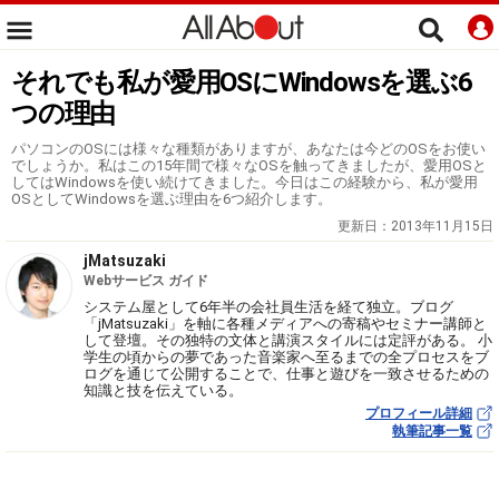
それでも私が愛用OSにWindowsを選ぶ6
つの理由
パソコンのOSには様々な種類がありますが、あなたは今どのOSをお使い
でしょうか。私はこの15年間で様々なOSを触ってきましたが、愛用OSと
してはWindowsを使い続けてきました。今日はこの経験から、私が愛用
OSとしてWindowsを選ぶ理由を6つ紹介します。
更新日：
2013年11月15日
jMatsuzaki
Webサービス ガイド
システム屋として6年半の会社員生活を経て独立。ブログ
「jMatsuzaki」を軸に各種メディアへの寄稿やセミナー講師と
して登壇。その独特の文体と講演スタイルには定評がある。 小
学生の頃からの夢であった音楽家へ至るまでの全プロセスをブ
ログを通じて公開することで、仕事と遊びを一致させるための
知識と技を伝えている。
プロフィール詳細
執筆記事一覧