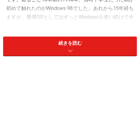
初めて触れたのがWindows 98でした。あれから15年経ち
ますが、愛用OSとしてはずっとWindowsを使い続けて今
に至ります。
今日は私が15年間Windowsを使い続ける中で経験した、
Windowsを選ぶメリットを6つご紹介
続きを読む
します。
1.デファクトスタンダードなので分からな
いことはすぐ人に聞ける
WindowsはパソコンOSの中で恐らく最もオーソドックス
な選択肢です。それはデファクトスタンダード（業界標
準）と言ってもいいくらいです。