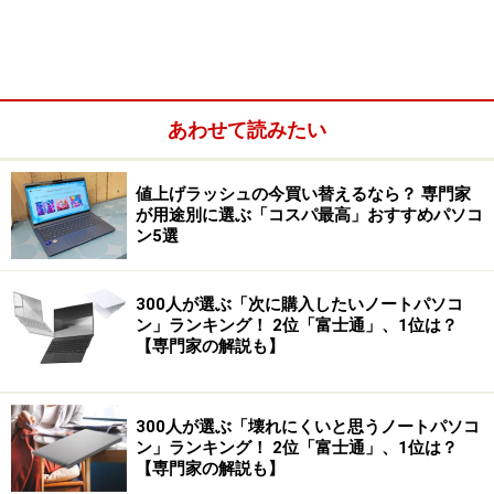
あわせて読みたい
値上げラッシュの今買い替えるなら？ 専門家
が用途別に選ぶ「コスパ最高」おすすめパソコ
デファクトスタンダードであることには大きなメリット
ン5選
があります。Windowsについて身の回りに知っている人
が多く、書籍やインターネット上にも多くの情報が公開
300人が選ぶ「次に購入したいノートパソコ
されているからです。
ン」ランキング！ 2位「富士通」、1位は？
【専門家の解説も】
特にパソコンの操作方法などが分からない初心者にとっ
てこのメリットは大きいです。なぜなら、
友人や家族、
会社の同僚にすぐ聞くことができるから
です。他のOSで
300人が選ぶ「壊れにくいと思うノートパソコ
はWindowsほどスムーズにはいかないでしょう。
ン」ランキング！ 2位「富士通」、1位は？
【専門家の解説も】