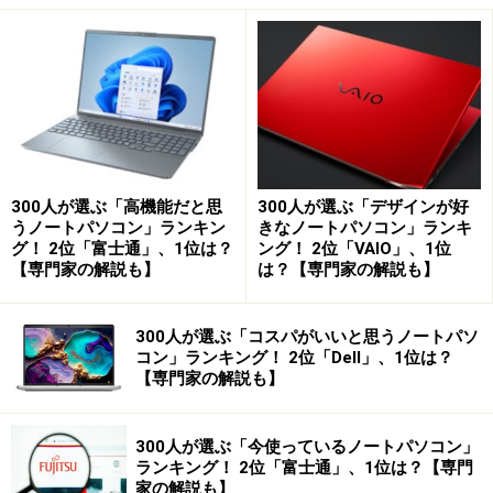
2.各社様々なモデルを出しているので自分
に最適なパソコンを選べる
WindowsはMicrosoft社が開発しているソフトウェアで
す。そのWindowsを動かすためのハードウェアについて
は、各社様々なモデルを開発しています。
300人が選ぶ「高機能だと思
300人が選ぶ「デザインが好
そのため、一口にWindowsといっても、ハードウェアを
うノートパソコン」ランキン
きなノートパソコン」ランキ
含めると様々な用途を想定したモデルが無数に販売され
グ！ 2位「富士通」、1位は？
ング！ 2位「VAIO」、1位
【専門家の解説も】
は？【専門家の解説も】
ています。持ち運びに便利な超小型のパソコンもあれ
ば、高度な処理性能を備える重量級のパソコンまで様々
です。
300人が選ぶ「コスパがいいと思うノートパソ
コン」ランキング！ 2位「Dell」、1位は？
このように特定の企業に依存せず、
様々な企業が販売す
【専門家の解説も】
るパソコンの中から自分にあったものを選べる
のは
Windows OSを使ったパソコンの大きなメリットです。
300人が選ぶ「今使っているノートパソコン」
ランキング！ 2位「富士通」、1位は？【専門
家の解説も】