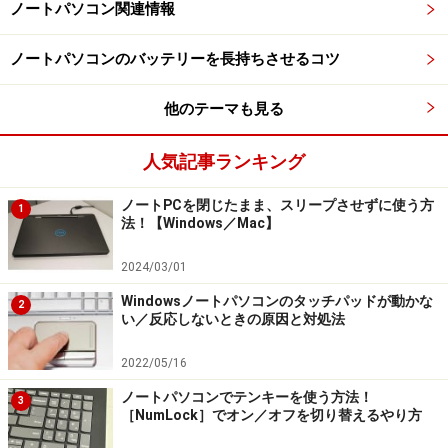
次のページでは、Windowsを選ぶメリットをあと3つ紹介
ノートパソコン関連情報
していきます。
ノートパソコンのバッテリーを長持ちさせるコツ
他のテーマも見る
※記事内容は執筆時点のものです。最新の内容をご確認くださ
い。
人気記事ランキング
次のページへ
1
/
2
ノートPCを閉じたまま、スリープさせずに使う方
1
法！【Windows／Mac】
2024/03/01
Windowsノートパソコンのタッチパッドが動かな
2
い／反応しないときの原因と対処法
2022/05/16
ノートパソコンでテンキーを使う方法！
3
［NumLock］でオン／オフを切り替えるやり方