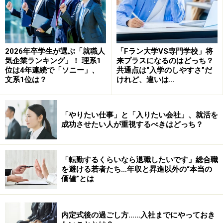
そうです。また、現在では“ソー活”という言葉があるほ
どで、SNSを利用して企業と学生が直接情報交換しあう
こともあります。SNSを利用して、効率的に就活を進め
る学生が増えているんですよ。
2026年卒学生が選ぶ「就職人
「Fラン大学VS専門学校」将
気企業ランキング」！ 理系1
来プラスになるのはどっち？
位は4年連続で「ソニー」、
共通点は“入学のしやすさ”だ
松
なるほど、時代は変わりましたね（笑）。業界・企
文系1位は？
けれど、違いは…
業研究のための情報収集の方法も変わってきているんで
しょうか。
「やりたい仕事」と「入りたい会社」、就活を
成功させたい人が重視するべきはどっち？
小
当時に比べると企業のサイトも充実しているので、
情報は得やすくなっていると思います。ただ、合同説明
会などの就活イベントは今も行なわれていますし、OB・
「転勤するくらいなら退職したいです」総合職
OG訪問なども盛んです。基本的な部分は、あまり変わり
を避ける若者たち…年収と昇進以外の“本当の
価値”とは
ないのかもしれません。
内定式後の過ごし方……入社までにやっておき