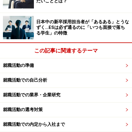
会社選びには直感も大事！
たいこととは？
日本中の新卒採用担当者が「あるある」とうな
中学生のときからアナウンサーを志望していたという松丸ア
ずく…ESは必ず通るのに「いつも面接で落ち
ナウンサー。見事に夢を実現しました。（c）テレビ東京
る学生」の特徴
松 では、就活シーズンに入ってから志望職種や企業を
この記事に関連するテーマ
決めていく、という流れも同じですか？
就職活動の準備
小
そうですね。大学3年生の段階でなんとなく志望職
種や企業が決まっている学生は、全体の1～2割。あと
就職活動での自己分析
は、就活シーズンに入ってから、就職試験と並行して
徐々に固めていくケースが多いと思います。ところで松
就職活動での業界・企業研究
丸さんは、いつアナウンサーを目指し始めたんですか？
就職活動の選考対策
松
実は、中学3年生のときに、突然「なりたい！」と
就職活動での内定から入社まで
思ったんです。テレビを観るのは好きでしたし、当時活