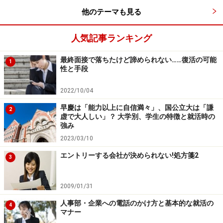
躍していた女性アナウンサーを目にし、「こんなにキラ
他のテーマも見る
キラ輝いていられる職業があるんだな」と思って
（笑）。報道だけじゃなく、バラエティでも活躍する姿
人気記事ランキング
を見て幅広く仕事ができる職業なんだと憧れました。一
最終面接で落ちたけど諦められない……復活の可能
目惚れみたいなものです。
1
性と手段
小
でも、そういう直感も大事なんですよ。世の中には
2022/10/04
いろいろな職業がありますが、たとえアナウンサーのよ
早慶は「能力以上に自信満々」、国公立大は「謙
2
虚で大人しい」？ 大学別、学生の特徴と就活時の
うな花形の職業でも、すべての人が魅力を感じるわけで
強み
はありませんから。私も、志望のきっかけは“ちょっと興
2023/03/10
味がある”という程度でもいいと思っているんです。学生
エントリーする会社が決められない!処方箋2
3
には、学びを生かせる職業でもいいし、直感でもいいと
言っています。ただし、大学生が普通に生活していて興
味・関心を持てるとなると、どうしてもBtoCの職業や企
2009/01/31
業に限られてしまうので、BtoBの企業にまで手を伸ばし
人事部・企業への電話のかけ方と基本的な就活の
4
マナー
て情報収集するよう、アドバイスしています。自分は会