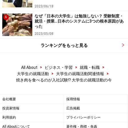
社でどんな仕事がしたいのか、どういう会社で働きたい
2023/06/18
のか。職業と業界の両輪で見ていくと、自ずと自分の興
なぜ「日本の大学生」は勉強しない？ 受験制度・
5
味の方向も絞られていくものなんです。
就活・授業…日本のシステムに3つの根本原因があ
った
2023/05/08
松
たしかに、企業分析や自己分析は大事ですね。私も
就職活動のとき、かなり真面目に取り組んだんですが、
ランキングをもっと見る
あれがなかったら志望動機をうまく説明できなかったか
もしれません。
>
>
>
All About
ビジネス・学習
就職・転職
>
>
大学生の就職活動
大学生の就職活動関連情報
小
そうなんです。志望のきっかけはどこからスタート
焼き肉を食べるのが入社試験!? 大学生の就職活動の今
してもいいけど、「テレビ東京が好きなんです！ 入れ
れば何でもやります！」では、熱意があるだけで説得力
がない。そうすると、やはり採用には至りません。ま
会社概要
採用情報
た、自己分析と企業分析を分けて考える学生も多いので
投資家情報
広告掲載
すが、それもよくない進め方なんです。同時進行で進め
利用規約
プライバシーポリシー
て、“自分はこういう人間だ”という部分と、“この企業に
All Aboutについて
著作権・商標・免責