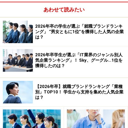
あわせて読みたい
2026年卒の学生が選ぶ「就職ブランドランキ
ング」 “男女ともに1位”を獲得した人気の企業
は？
2026年卒学生が選ぶ「IT業界のジャンル別人
気企業ランキング」！ Sky、グーグル…1位を
獲得したのは？
松
私たちの時代にもmixiなどで就活の情報交換を行う
コミュニティはありましたが、そういったツールなど
【2026年卒】就職ブランドランキング「業種
は、今はもっと進んでいるんですか？
別」TOP10！ 学生から支持を集めた人気企業
は？
小
SNSもFacebookやTwitter、LINEなど種類が増えま
した。就活生同士が連絡する際も、名刺や携帯番号を交
換するのではなく、その場でLINEのグループを作るのだ