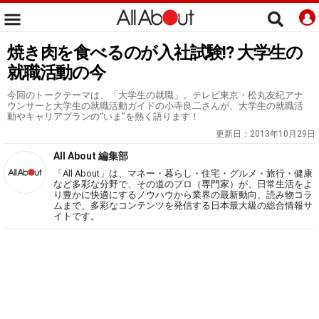
焼き肉を食べるのが入社試験!? 大学生の
就職活動の今
今回のトークテーマは、「大学生の就職」。テレビ東京・松丸友紀アナ
ウンサーと大学生の就職活動ガイドの小寺良二さんが、大学生の就職活
動やキャリアプランの“いま”を熱く語ります！
更新日：
2013年10月29日
All About 編集部
「All About」は、マネー・暮らし・住宅・グルメ・旅行・健康
など多彩な分野で、その道のプロ（専門家）が、日常生活をよ
り豊かに快適にするノウハウから業界の最新動向、読み物コラ
ムまで、多彩なコンテンツを発信する日本最大級の総合情報サ
イトです。