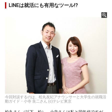
LINEは就活にも有用なツール!?
今回対談するのは、松丸友紀アナウンサーと大学生の就職活
動ガイド・小寺 良二さん (c)テレビ東京
松丸さん（以下、松） 小寺さんは私と同年代ですが、