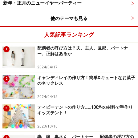
新年・正月のニューイヤーパーティー
4. 段ボールをジャバラに折ります。
他のテーマも見る
人気記事ランキング
頭にかぶる時は向きに気を付けてください
配偶者の呼び方は？夫、主人、旦那、パートナ
1
5. 画用紙に目玉を付けます。クモの目は8個です。
ー、正解はあるか
2024/04/17
コウモリが飛んでいるユニークなカチュー
キャンディレイの作り方！簡単&キュートなお菓子
2
のネックレス
シャ
2024/04/15
ティピーテントの作り方……100均の材料で手作り
3
コウモリのカチューシャ
キッズテント！
黒いカチューシャに黒い針金を巻き付け、コウモリが飛
2023/10/10
んでいるように見せているbat headband（コウモリのカ
妻、嫁、奥さん、パートナー……配偶者の呼び方の
4