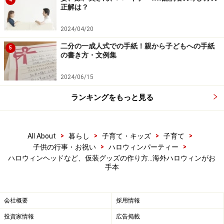
チューシャ）です。リボンをフェイクファーなどに変え
正解は？
れば、男の子にも使えますよ。
2024/04/20
二分の一成人式での手紙！親から子どもへの手紙
5
の書き方・文例集
bat headbandの作り方
2024/06/15
材料：黒いカチューシャ、メッシュのマット、黒い針
ランキングをもっと見る
金：14cm×4本、飾り用のリボン、コウモリの飾り（シ
ール、紙、人形など）：4個
>
>
>
>
All About
暮らし
子育て・キッズ
子育て
>
>
子供の行事・お祝い
ハロウィンパーティー
ハロウィンヘッドなど、仮装グッズの作り方…海外ハロウィンがお
端はギザギザに切ってください。
手本
1. マットを長方形に切ります。サイズは大30cm×15cm
が1枚、小15cm×8cmが2枚です。端はギザギザに切り取
会社概要
採用情報
ってください。
投資家情報
広告掲載