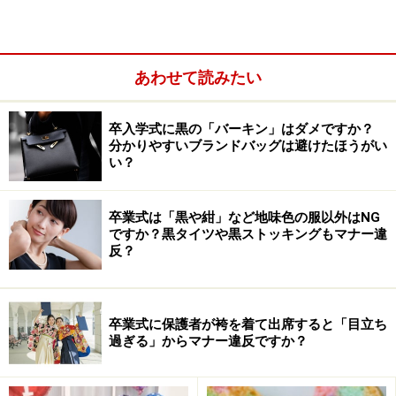
ハロウィンパーティーでは定番の工作です
あわせて読みたい
spider headband（クモのヘッドバンド）はアメリカでは
とても有名な工作です。ハロウィンで初めて仮装する子
卒入学式に黒の「バーキン」はダメですか？
分かりやすいブランドバッグは避けたほうがい
どもや、派手なコスチュームが苦手な子ども向きの、プ
い？
チ仮装グッズです。
卒業式は「黒や紺」など地味色の服以外はNG
ですか？黒タイツや黒ストッキングもマナー違
反？
卒業式に保護者が袴を着て出席すると「目立ち
過ぎる」からマナー違反ですか？