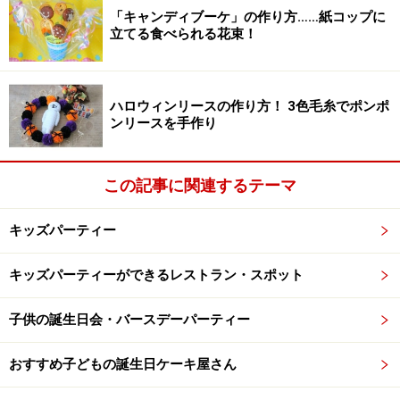
「キャンディブーケ」の作り方……紙コップに
立てる食べられる花束！
黒い段ボールを8本切ります
2. 黒い段ボールを約4cm×20cmに切ります。これを8本作
ります。
ハロウィンリースの作り方！ 3色毛糸でポンポ
ンリースを手作り
この記事に関連するテーマ
画用紙の淵に段ボールを留めます
キッズパーティー
3. 段ボールを画用紙の淵に、両面テープで8本付けま
す。これが足になるので、4本ずつ両端にくるように留
キッズパーティーができるレストラン・スポット
めてください。
子供の誕生日会・バースデーパーティー
おすすめ子どもの誕生日ケーキ屋さん
足をジャバラに折ります