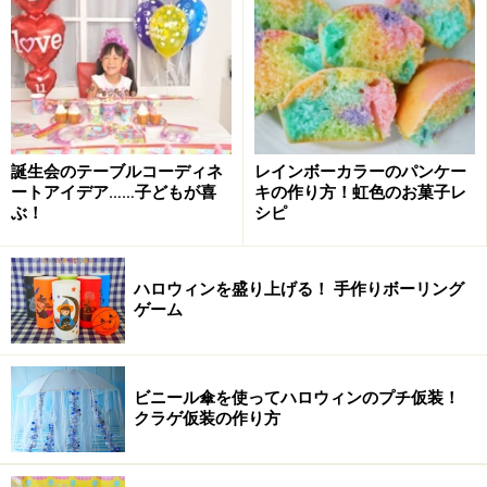
spider headbandの作り方
誕生会のテーブルコーディネ
レインボーカラーのパンケー
材料：黒い画用紙：6cm×約55cm、黒いボール紙（カラ
ートアイデア……子どもが喜
キの作り方！虹色のお菓子レ
ー段ボール）、手芸用の目玉：8個
ぶ！
シピ
ハロウィンを盛り上げる！ 手作りボーリング
ゲーム
黒い輪を作ります。直径は子どもの頭囲と同じ大きさです
1. 黒い画用紙で輪を作ります。サイズは縦6cm×子どもの
頭の周囲（50～60cm)の長さです。紙が短ければ両面テ
ビニール傘を使ってハロウィンのプチ仮装！
クラゲ仮装の作り方
ープでつないでください。