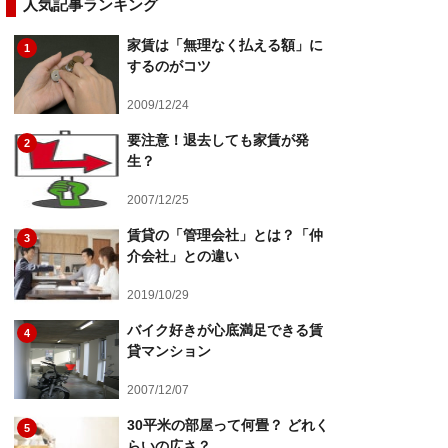
人気記事ランキング
家賃は「無理なく払える額」に
1
するのがコツ
2009/12/24
要注意！退去しても家賃が発
2
生？
2007/12/25
賃貸の「管理会社」とは？「仲
3
介会社」との違い
2019/10/29
バイク好きが心底満足できる賃
4
貸マンション
2007/12/07
30平米の部屋って何畳？ どれく
5
らいの広さ？