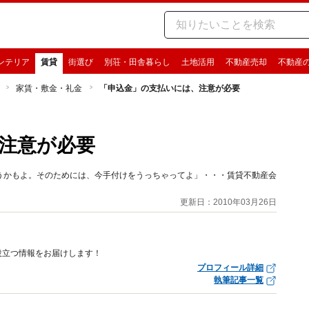
ンテリア
賃貸
街選び
別荘・田舎暮らし
土地活用
不動産売却
不動産
家賃・敷金・礼金
「申込金」の支払いには、注意が必要
注意が必要
うかもよ。そのためには、今手付けをうっちゃってよ」・・・賃貸不動産会
更新日：2010年03月26日
役立つ情報をお届けします！
プロフィール詳細
執筆記事一覧