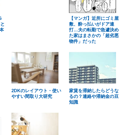
G
【マンガ】近所にゴミ屋
落と
敷、酔っ払いがドア連
本
打…夫の転勤で急遽決め
た家はまさかの「超劣悪
物件」だった
2DKのレイアウト・使い
家賃を滞納したらどうな
やすい間取り大研究
るの？連絡や滞納金の豆
知識