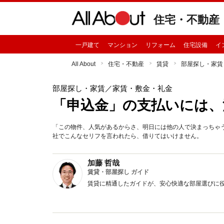
住宅・不動産
一戸建て
マンション
リフォーム
住宅設備
イ
All About
住宅・不動産
賃貸
部屋探し・家賃
部屋探し・家賃
／家賃・敷金・礼金
「申込金」の支払いには、
「この物件、人気があるからさ、明日には他の人で決まっちゃ
社でこんなセリフを言われたら、借りてはいけません。
加藤 哲哉
賃貸・部屋探し ガイド
賃貸に精通したガイドが、安心快適な部屋選びに