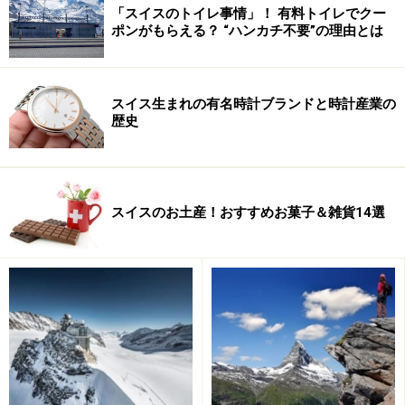
※海外を訪れる際には最新情報の入手に努め、「
外務省 海外安全
「スイスのトイレ事情」！ 有料トイレでクー
ホームページ
」を確認するなど、安全確保に十分注意を払ってく
ポンがもらえる？ “ハンカチ不要”の理由とは
ださい。
スイス生まれの有名時計ブランドと時計産業の
歴史
スイスのお土産！おすすめお菓子＆雑貨14選