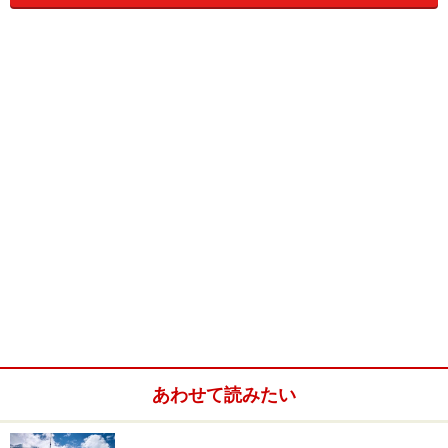
にあるビューポイントです。
簡素な、普通の鉄骨で作ってある展望台が吹きさらしの
状態で設置してあるので、高所が怖い人は少し気が引け
るかもしれません。ですが、そこからのアルプの山の眺
めとはるか下に見えるライン川は圧巻です。
山々の間を通り抜けていく1本の線があの大きなライン
川だと思うと感動を覚えます。山の天気は変わりやす
く、写真を撮影した日はあいにくの曇り空でしたが、そ
れでもかなり遠くまで目で追うことのできるライン川の
姿は絶景です。
あわせて読みたい
※記事内容は執筆時点のものです。最新の内容をご確認くださ
い。