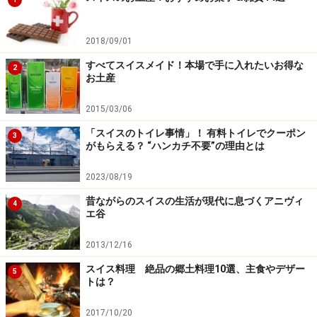
2018/09/01
すべてスイスメイド！本場で手に入れたいお得な
2
お土産
2015/03/06
「スイスのトイレ事情」！ 有料トイレでクーポン
3
がもらえる？ “ハンカチ不要”の理由とは
2023/08/19
昔ながらのスイスの生活が現代に息づくアニヴィ
4
エ谷
2013/12/16
スイス料理 絶品の郷土料理10選、主食やデザー
5
トは？
2017/10/20