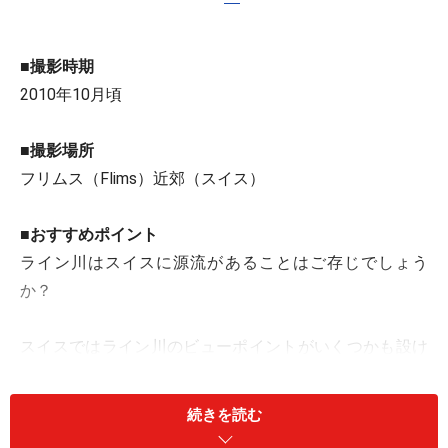
■撮影時期
2010年10月頃
■撮影場所
フリムス（Flims）近郊（スイス）
■おすすめポイント
ライン川はスイスに源流があることはご存じでしょう
か？
スイスではライン川のビューポイントがいくつかも設け
られています。
その中で、私が友人に連れていってもらったのが、グラ
続きを読む
ウビュンデン州の小さなFlims（フリムス）という村近郊