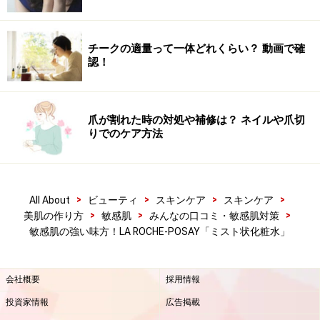
チークの適量って一体どれくらい？ 動画で確
認！
爪が割れた時の対処や補修は？ ネイルや爪切
りでのケア方法
>
>
>
>
All About
ビューティ
スキンケア
スキンケア
>
>
>
美肌の作り方
敏感肌
みんなの口コミ・敏感肌対策
敏感肌の強い味方！LA ROCHE-POSAY「ミスト状化粧水」
会社概要
採用情報
投資家情報
広告掲載