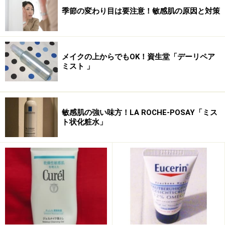
季節の変わり目は要注意！敏感肌の原因と対策
■ターマルウォーター
メーカー：LA ROCHE-POSAY（ラ ロッシュ ポゼ）
価格：50g 1050円～
メイクの上からでもOK！資生堂「デーリペア
購入可能場所：有名バラエティショップや公式オンライ
ミスト 」
ンショップなど
HP：
www.laroche-posay.jp/
敏感肌の強い味方！LA ROCHE-POSAY「ミス
※データは記事公開時点のものです。
ト状化粧水」
※記事内容は執筆時点のものです。最新の内容をご確認くださ
い。
※個人の体質、また、誤った方法による実践に起因して肌荒れや
不調を引き起こす場合があります。実践の際には、必ず自身の体
質及び健康状態を十分に考慮し、正しい方法で行ってください。
また、全ての方への有効性を保証するものではありません。
【編集部おすすめの購入サイト】