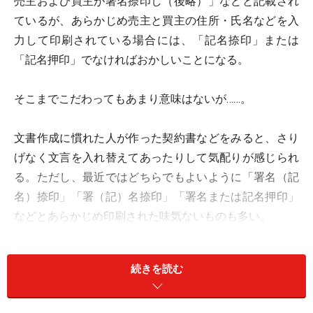
売主および買主が署名捺印し（後略）」などと記載され
ているが、あらかじめ売主と買主の住所・氏名などを入
力して印刷されている場合には、「記名捺印」または
「記名押印」でなければおかしいことになる。
そこまでこだわってもあまり意味はないが……。
文書作成に慣れた人が作った契約書などをみると、さり
げなく文言を入れ替えてあったりして気配りが感じられ
る。ただし、最近ではどちらでもよいように「署名（記
名）捺印」「署（記）名捺印」「署名または記名押印」
などとあらかじめ印刷された味気ないものも多い。
※記事内容は執筆時点のものです。最新の内容をご確認くださ
続きを読む
い。