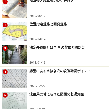
清算金と精算金の使い分け方
1
2019/06/10
位置指定道路と開発道路
2
2017/04/14
法定外道路とは？ その背景と問題点
3
2018/01/19
擁壁にある水抜き穴の設置確認ポイント
4
2022/12/20
法務局に備えられた図面の基礎知識
5