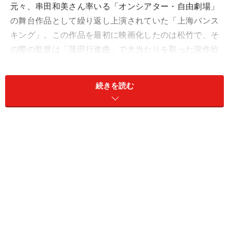
元々、串田和美さん率いる「オンシアター・自由劇場」
の舞台作品として繰り返し上演されていた「上海バンス
キング」。この作品を最初に映画化したのは松竹で、そ
の際の監督は「蒲田行進曲」で大当たりを取った深作欣
ニ氏でした。ただ深作版の「上海バンスキング」は、脚
本を大幅に書き換え、ミュージカルと云うより日中戦争
続きを読む
の場面に重きを置いた戦争アクション映画としての色合
いが濃く、オリジナルとは大分違った内容になっていた
と思います。
その後、オンシアター自由劇場の主宰・串田和美さんが
メガホンを取り、吉田日出子さん、小日向文世さんら自
由劇場の劇団員が出演してオリジナルに近い形で新しく
撮影されたのがこの「上海バンスキング」（自由劇場
版）です。