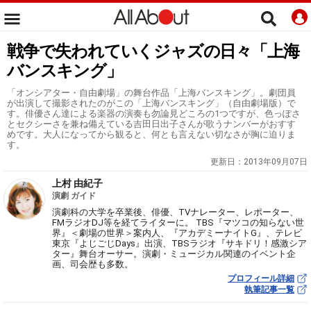
戦争で失われていくジャズの日々「上海
バンスキング」
「オンシアター・自由劇場」の舞台作品「上海バンスキング」。劇団員
が出演して撮影されたのがこの「上海バンスキング」（自由劇場版）で
す。俳優さん達による楽器の演奏も勿論見どころの1つですが、色っぽさ
とセクシーさを兼ね備えている吉田日出子さんが歌うナンバーがおすす
めです。大人になってから観ると、何とも言えない切なさが胸に迫りま
す。
更新日：
2013年09月07日
上村 由紀子
演劇 ガイド
演劇科の大学を卒業後、俳優、TVナレーター、レポーター、
FMラジオDJ等を経てライターに。 TBS『マツコの知らない世
界』＜劇場の世界＞案内人、『アカデミーナイトG』、テレビ
東京『よじごじDays』出演、TBSラジオ『サキドリ！感激シア
ター』舞台オーサー。演劇・ミュージカル関連のイベント企
画、司会歴も多数。
プロフィール詳細
執筆記事一覧