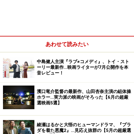
舞台版では当時としては珍しい、劇中の音楽を全て劇団
員たちが自分達で演奏するという手法を取っていたので
すが、それは映画版にも引き継がれ、1930年代後半から
40年代の上海の夜を飾る数々のジャズナンバーが全編を
通して甘く切なく流れています。
あわせて読みたい
その俳優さん達による楽器の演奏も勿論見どころの1つ
中島健人主演『ラブ≠コメディ』、トイ・スト
なのですが、是非注目して頂きたいのがヒロイン・まど
ーリー最新作…映画ライターが7月公開作を本
かを演じる吉田日出子さんが歌う何とも個性的で魅力的
音レビュー！
なナンバーの数々です。作品オリジナルの「ウェルカム
上海」や「港は雨の晩」、ジャズのスタンダードナンバ
濱口竜介監督の最新作、山田杏奈主演の組体操
ー「私の青空」「りんごの木の下で」等、20曲以上のナ
ホラー…実力派の映画がそろった【6月の超厳
選映画5選】
ンバーが物語を彩るのですが、これが本当に何とも言え
ない色っぽさとセクシーさを兼ね備えていてイイ！ので
す。
綾瀬はるかと大悟のヒューマンドラマ、『プラ
ダを着た悪魔2』…見応え抜群の【5月の超厳選