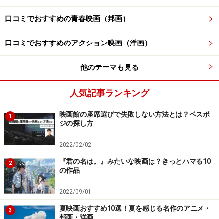
Amazonで見る
口コミでおすすめの青春映画（邦画）
口コミでおすすめのアクション映画（洋画）
吉田日出子/上海バンスキング ツイン・ベスト
他のテーマも見る
人気記事ランキング
映画館の座席選びで失敗しない方法とは？ベスポ
1
ジの探し方
2022/02/02
Amazonで見る
『君の名は。』みたいな映画は？きっとハマる10
2
の作品
2022/09/01
上海バンスキング/吉田日出子名選集
夏映画おすすめ10選！夏を感じる名作のアニメ・
3
邦画・洋画