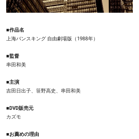
■作品名
上海バンスキング 自由劇場版（1988年）
■監督
串田和美
■主演
吉田日出子、笹野高史、串田和美
■DVD販売元
カズモ
■お薦めの理由