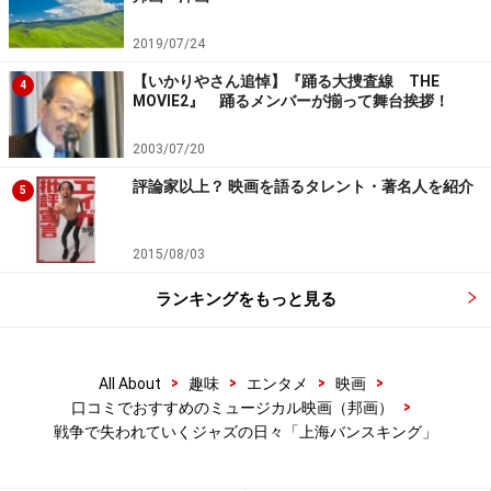
2019/07/24
【いかりやさん追悼】『踊る大捜査線 THE
4
MOVIE2』 踊るメンバーが揃って舞台挨拶！
2003/07/20
評論家以上？ 映画を語るタレント・著名人を紹介
5
Amazonで見る
2015/08/03
ランキングをもっと見る
※記事内容は執筆時点のものです。最新の内容をご確認くださ
い。
>
>
>
>
All About
趣味
エンタメ
映画
>
口コミでおすすめのミュージカル映画（邦画）
【編集部おすすめの購入サイト】
戦争で失われていくジャズの日々「上海バンスキング」
Amazonで洋画・邦画の DVD をチェック！