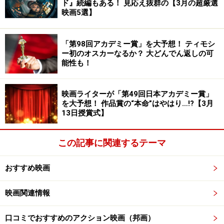
ド』続編もある！ 見応え抜群の【3月の超厳選
映画5選】
上海バンスキング [DVD]
「第98回アカデミー賞」を大予想！ ティモシ
ー初のオスカーなるか？ 大どんでん返しの可
能性も！
Amazonで見る
映画ライターが「第49回日本アカデミー賞」
を大予想！ 作品賞の“本命”はやはり…!?【3月
上海バンスキング
13日授賞式】
この記事に関連するテーマ
おすすめ映画
映画関連情報
口コミでおすすめのアクション映画（邦画）