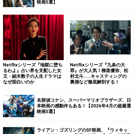
映画5選】
■
あらすじ
夫であるクラリネット奏者・波多野に「パリに行こう」
と騙され連れてこられた上海で、バクマツやリリーとい
った個性的な面々と出会い、ひょんな事からジャズクラ
ブで歌う事になったまどか。すったもんだがありながら
も、楽しく暮らしていた日々が戦争によって壊され、そ
の戦争がやっと終わった時、愛する人たちは変わり果て
た姿になってしまっていた……。
Netflixシリーズ『地獄に堕ち
Netflixシリーズ『九条の大
るわよ』占い界を支配した女
罪』が大人気！柳楽優弥、松
王・細木数子の人生ドラマは
村北斗……キャスティングの
上海と言う魔都、甘いジャズ……私達の青春は一体なんだ
なぜ面白いのか
裏側など徹底解剖する！
ったのだろう……。
輝いた時間、失った時間はもう戻らない……。
名探偵コナン、スーパーマリオブラザーズ、日
大人になってから観ると、何とも言えない切なさが胸に
本映画の感動作もある！【2026年4月の超厳選
映画5選】
迫る映画です。
ライアン・ゴズリングのSF映画、『ウィキッ