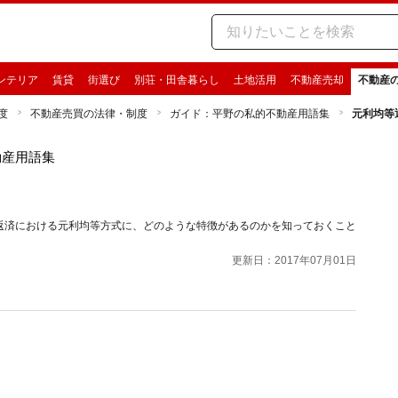
ンテリア
賃貸
街選び
別荘・田舎暮らし
土地活用
不動産売却
不動産
度
不動産売買の法律・制度
ガイド：平野の私的不動産用語集
元利均等
動産用語集
返済における元利均等方式に、どのような特徴があるのかを知っておくこと
更新日：2017年07月01日