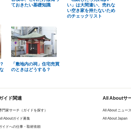
ておきたい基礎知識
い」は大間違い、売れな
い空き家を持たないため
のチェックリスト
？
「敷地内の祠」住宅売買
な
のときはどうする？
ガイド関連
All Abou
専門家サーチ（ガイドを探す）
All About ニュー
All Aboutガイド募集
All About Japan
ガイドへの仕事・取材依頼