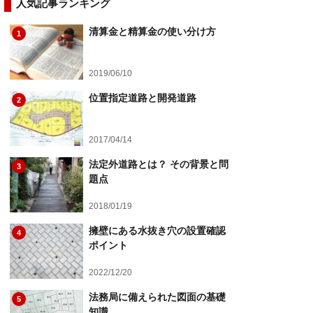
人気記事ランキング
清算金と精算金の使い分け方
1
2019/06/10
位置指定道路と開発道路
2
2017/04/14
法定外道路とは？ その背景と問
3
題点
2018/01/19
擁壁にある水抜き穴の設置確認
4
ポイント
2022/12/20
法務局に備えられた図面の基礎
5
知識