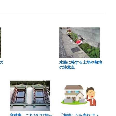
の
水路に接する土地や敷地
の注意点
容積率、これだけは知っ
「相続したら売ればい