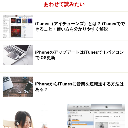
あわせて読みたい
iTunes（アイチューンズ）とは？ iTunesでで
きること・使い方を分かりやすく解説
iPhoneのアップデートはiTunesで！パソコン
でiOS更新
iPhoneからiTunesに音楽を逆転送する方法は
［iPad］をクリック
ある？
画面上部の［概要］をクリックして［今すぐバックアッ
プ］をクリックすると、iPadのバックアップデータの作
成が始まり、パソコンに保存されます。バックアップ作