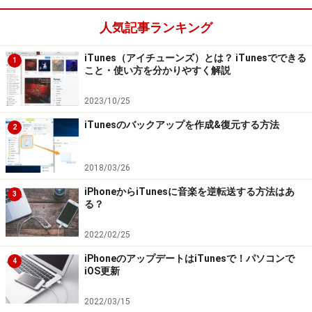
人気記事ランキング
バックアップは大切な保険
iTunes（アイチューンズ）とは？ iTunesでできる
1
こと・使い方を分かりやすく解説
そもそも、いつ無くしたり壊れたりするかわからないの
が電子機器。OSアップデートや買い替え時にバックアッ
2023/10/25
プを作成するのは大切ですが、日頃から定期的にバック
iTunesのバックアップを作成&復元する方法
2
アップをとっておきましょう。
※記事内容は執筆時点のものです。最新の内容をご確認くださ
2018/03/26
い。
※OSやアプリ、ソフトのバージョンによっては画面表示、操作方
iPhoneからiTunesに音楽を逆転送する方法はあ
3
法が異なる可能性があります。
る？
2022/02/25
【編集部おすすめの購入サイト】
iPhoneのアップデートはiTunesで！パソコンで
4
iOS更新
Amazonで iTunes 関連の商品をチェック！
2022/03/15