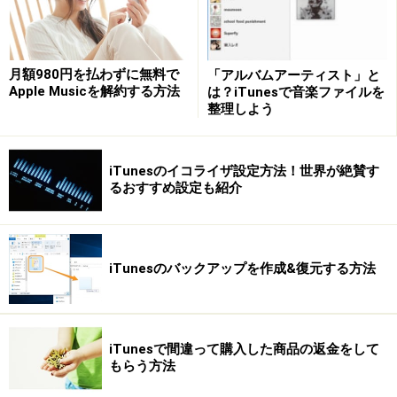
成にかかる時間はデータ量や内容によります。時間に余
裕があるときにやっておくのがオススメです。
月額980円を払わずに無料で
「アルバムアーティスト」と
Apple Musicを解約する方法
は？iTunesで音楽ファイルを
［今すぐバックアップ］をクリック
整理しよう
すぐ下の［最新のバックアップ］のところに［このコン
iTunesのイコライザ設定方法！世界が絶賛す
ピュータ：今日 xx:xx］と表示されたら、バックアップ作
るおすすめ設定も紹介
成の完了です。
iTunesのバックアップを作成&復元する方法
この表示が出たらバックアップ作成完了です
iTunesで間違って購入した商品の返金をして
バックアップからデータを復元する方法
もらう方法