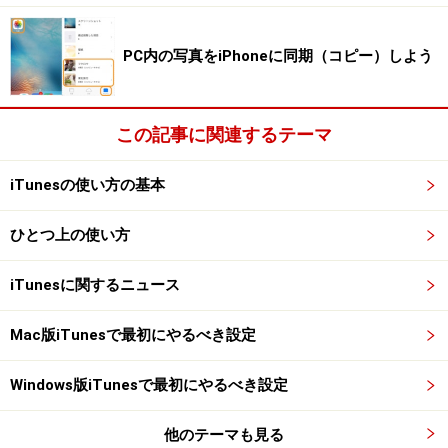
OSのアップデートでデータが消えてしまった、iPhoneの
買い替えでデータを移行したいなど、作成したバックア
PC内の写真をiPhoneに同期（コピー）しよう
ップからデータを移したいときは［バックアップの復
元］をクリックします。
この記事に関連するテーマ
［バックアップを復元］をクリック
iTunesの使い方の基本
ひとつ上の使い方
［復元］をクリック
iTunesに関するニュース
Mac版iTunesで最初にやるべき設定
復元にかかる時間はデータ量によります。今回ガイドが
作成したバックアップデータでは、復元に約15分、さら
Windows版iTunesで最初にやるべき設定
にiPadの再起動などでプラス約5分でした。
他のテーマも見る