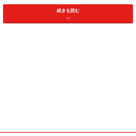
まずは、パソコンにiPadを接続します。Wi-Fi経由で接続
続きを読む
する方法もありますが、確実にデータ転送ができるUSB
ケーブルで接続しましょう。すると、右上に［iPad］と
表示されるので、それをクリックします。