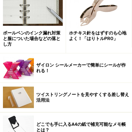
のなのでインクのにじみが少ない紙、そして末永く保存
がきく作りになっていた。帳簿がパソコンに取って代わ
るまで会社を縁の下から支える重要なノートとして使わ
れ続けてきた。
ボールペンのインク漏れ対策
ホチキス針をはずすのも心地
と服についた場合などの落と
よく！「はりトルPRO」
し方
そのコクヨの帳簿用ノートが今年でちょうど100周年を
迎える。それを記念して今回の「装丁ノート＜RECORD
BOOK Century Edition＞」が作り出された。
ザイロン シールメーカーで簡単にシールが作
れる！
帳簿用紙が普段使いしやすいデザインに生まれ変わった
ツイストリングノートを見やすくする差し替え
活用法
どこでも手に入るA4の紙で補充可能なメモ帳
とは？
古さと新しさが共存した作り込み