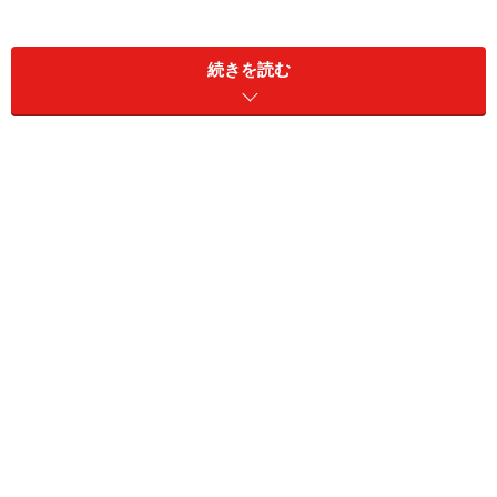
入しようと本腰を入れ、上質ノートを出してきた。「装
丁ノート＜RECORD BOOK Century Edition＞」だ。
続きを読む