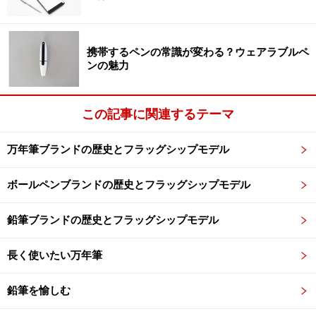
サイズはA5。表紙のデザインは帳簿ノートが盛んに作ら
れていたであろう大正時代の雰囲気をタップリと盛り込
携帯するペンの常識が変わる？ウェアラブルペ
ンの魅力
んだクラシカルなものになっている。ノートの小口には
規則正しい模様が印刷されている。この小口デザイン
は、横罫と方眼罫で違うものになっている。
この記事に関連するテーマ
実は帳簿用ノートにおいて、この小口のデザインは切っ
万年筆ブランドの歴史とフラッグシップモデル
ても切り離せない関係にある。その昔作られていた帳簿
ノートにも柄こそ違うが、小口に模様があった。なぜか
ボールペンブランドの歴史とフラッグシップモデル
というと帳簿の改ざん防止のためだ。もし1ページを破
鉛筆ブランドの歴史とフラッグシップモデル
りとっても小口を見ればそれがすぐにわかるようになる
のだ。
長く使いたい万年筆
鉛筆を愉しむ