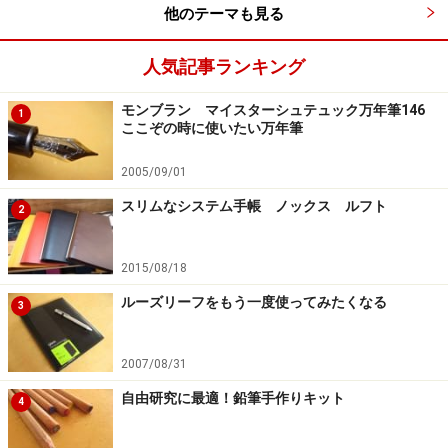
美しく印刷された小口デザイン。左側が方眼罫、右側が横罫
他のテーマも見る
人気記事ランキング
表紙には細かなエンボス加工がされていて、押しつけが
ましくない上品さがある。そのクラシカルな表紙をめく
モンブラン マイスターシュテュック万年筆146
1
ると、一気に時代は現代に戻ったかのような鮮やかなカ
ここぞの時に使いたい万年筆
ラーの見返しになっている。表紙のカラーは3色あり、
2005/09/01
それに合わせてこの見返しもそれぞれ違う色が使われて
スリムなシステム手帳 ノックス ルフト
いる。
2
2015/08/18
ルーズリーフをもう一度使ってみたくなる
3
細かなエンボスで敷きつめられたクラシカルな表紙
2007/08/31
自由研究に最適！鉛筆手作りキット
4
表紙がシックな分、見返しは鮮やか