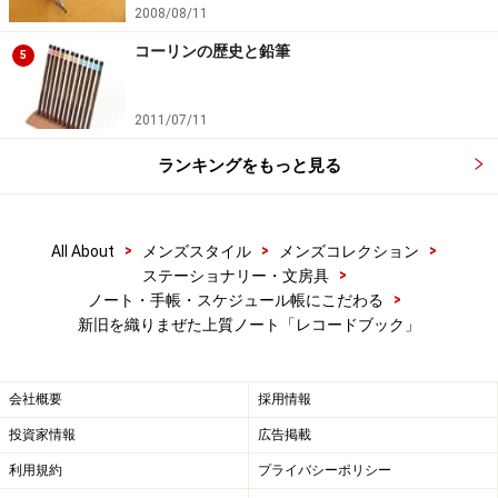
2008/08/11
コーリンの歴史と鉛筆
5
ノート紙面はシンプルなレイアウト。先程の小口デザイ
ンが、ちょうどノートを縁取りしているかのようにハッ
2011/07/11
キリと確認できる。横罫も方眼罫もノートの端っこまで
印刷されていない。およそ5mm くらいグルリと隙間がで
ランキングをもっと見る
きている。きっとこれは小口のデザインと罫線が見た目
に喧嘩しないためなのだろう。
>
>
>
All About
メンズスタイル
メンズコレクション
>
ステーショナリー・文房具
>
ノート・手帳・スケジュール帳にこだわる
新旧を織りまぜた上質ノート「レコードブック」
薄めのグレーで印刷された方眼罫
会社概要
採用情報
天地左右にゆるやかな余白が用意されている。小口デザイン
投資家情報
広告掲載
がかすかに見える
利用規約
プライバシーポリシー