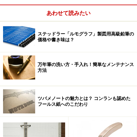
あわせて読みたい
ステッドラー「ルモグラフ」製図用高級鉛筆の
価格や書き味は？
コクヨ S&T 装丁ノート＜RECORD BOOK Century Edition
＞ 各1260円
万年筆の洗い方・手入れ！簡単なメンテナンス
方法
100周年を記念して
ツバメノートの魅力とは？ コンランも認めた
フールス紙へのこだわり
今回のノートのベースになっているのはコクヨの帳簿用
ノート。正式には「洋式帳簿」という。帳簿とあるよう
に、それは会社の経理情報などをまとめるためのもの
だ。会社にとっての大変重要なデータをまとめていくも