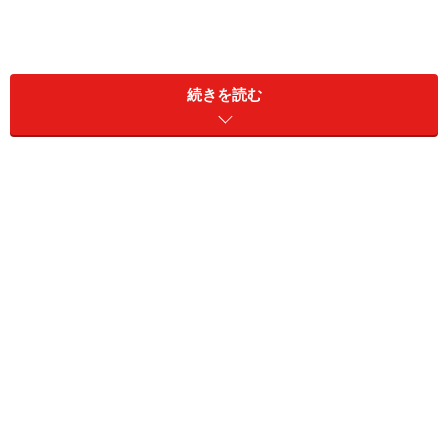
続きを読む
カリフォルニアの気候
カリフォルニアといえば、パームツリーと青い空
カリフォルニア州は、温暖な地中海性気候に属していま
す。基本的には1年中暖かく、湿気も少ないため、カラ
ッとしていて非常に過ごしやすい気候です。特に、ロサ
ンゼルスやサンディエゴに代表される南カリフォルニア
は、3月後半から10月までは、半袖で過ごせる日がほと
んど。冬も10度以下に下がることはあまりありません。