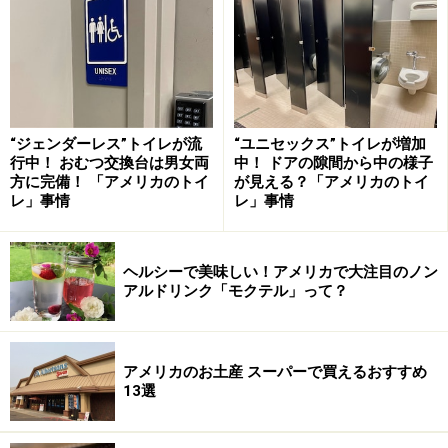
サンフランシスコ
“ジェンダーレス”トイレが流
“ユニセックス”トイレが増加
サンフランシスコの有名観光地フィッシャーマンズワーフ
行中！ おむつ交換台は男女両
中！ ドアの隙間から中の様子
方に完備！ 「アメリカのトイ
が見える？「アメリカのトイ
レ」事情
レ」事情
サンフランシスコ
は、カリフォルニア州のちょうど真ん
中ぐらいに位置する都市。町はとても小さく、ケーブル
カーやバスなどの公共交通機関が発達しているため、車
ヘルシーで美味しい！アメリカで大注目のノン
を持たない旅行者にとっても歩きやすい町だと言えま
アルドリンク「モクテル」って？
す。主な観光スポットは、サンフランシスコ湾にかかる
赤い橋、ゴールデンゲートブリッジ、ギフトショップや
アメリカのお土産 スーパーで買えるおすすめ
レストランが集まるフィッシャーマンズワーフ、かつて
13選
は州刑務所として使われていた歴史を持つアルカトラズ
島、そして全米最大のチャイナタウンなど。