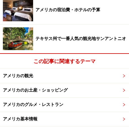
アメリカの宿泊費・ホテルの予算
ケーブルカーの起点があり、ホテルも集中しているユニ
オンスクエア周辺は、
ショッピングモールやブランドシ
ョップ
があり、いつも旅行者と地元人であふれていま
す。また、サンフランシスコからは世界遺産のヨセミテ
テキサス州で一番人気の観光地サンアントニオ
国立公園に日帰りツアーが出ています。
詳細はこちら＞＞＞
All About サンフランシスコ
この記事に関連するテーマ
※記事内容は執筆時点のものです。最新の内容をご確認くださ
アメリカの観光
い。
※海外を訪れる際には最新情報の入手に努め、「
外務省 海外安全
ホームページ
」を確認するなど、安全確保に十分注意を払ってく
アメリカのお土産・ショッピング
ださい。
アメリカのグルメ・レストラン
次のページへ
1
/
5
アメリカ基本情報