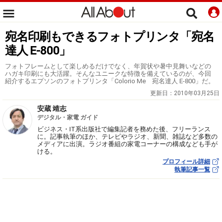
宛名印刷もできるフォトプリンタ「宛名
達人 E-800」
フォトフレームとして楽しめるだけでなく、年賀状や暑中見舞いなどの
ハガキ印刷にも大活躍。そんなユニークな特徴を備えているのが、今回
紹介するエプソンのフォトプリンタ「Colorio Me 宛名達人 E-800」だ。
更新日：
2010年03月25日
安蔵 靖志
デジタル・家電 ガイド
ビジネス・IT系出版社で編集記者を務めた後、フリーランス
に。記事執筆のほか、テレビやラジオ、新聞、雑誌など多数の
メディアに出演。ラジオ番組の家電コーナーの構成なども手が
ける。
プロフィール詳細
執筆記事一覧