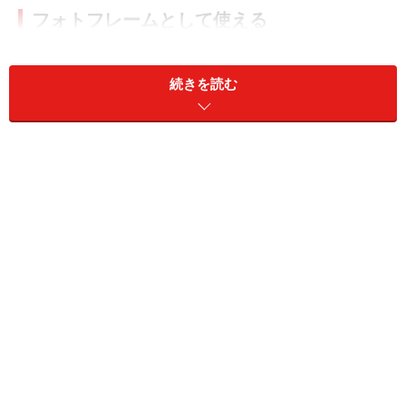
フォトフレームとして使える
E-800は大画面の7インチ液晶ディスプレイ（800×480ピ
クセル）を搭載。メモリーカードやUSBメモリーを本体
続きを読む
に挿しておけば、いつでもフォトスライドショーを楽し
める。12種類のスライドショー（スライドショー8、カ
レンダー1、時計表示3）を備えており、印刷したい写真
はリモコン1つで印刷予約できる。スライドショーを楽
しんだ後に印刷できるのがうれしい。フォトフレームと
して使用した場合、1カ月の電気代は約40円と省エネな
のも魅力だ。