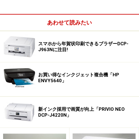
あわせて読みたい
スマホから年賀状印刷できるブラザーDCP-
J963Nに注目!
お買い得なインクジェット複合機「HP
簡単に印刷でき、コストも低い
ENVY5640」
印刷方式はCMYK4色一体型（各90ノズル）のインクジェ
ット方式で、解像度は5760×1440dpi。ハイエンドプリン
新インク採用で画質が向上「PRIVIO NEO
タ・複合機ほどではないものの、なかなかの印字品質
DCP-J4220N」
だ。印刷速度はL判写真用紙（光沢）で約30秒で、イン
クと用紙の合計コストは1枚あたり約15.4円（同）。イン
クジェットなので、1枚あたり約30円前後もかかる昇華