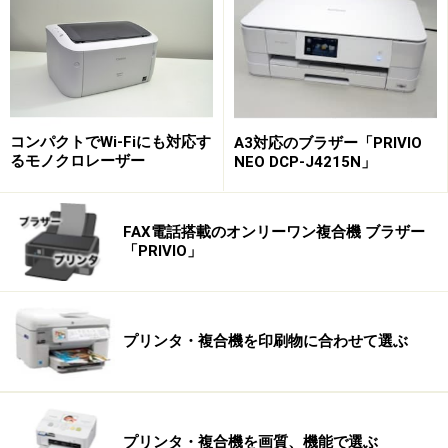
型プリンタに比べてかなりコストが低いのも魅力だ。
ディズニーキャラクターなど40種類のオリジナルフレー
ムを内蔵しており、シール印刷も可能。画面を見ながら
トリミングできるなど、7インチの大画面を生かした写
コンパクトでWi-Fiにも対応す
A3対応のブラザー「PRIVIO
るモノクロレーザー
NEO DCP-J4215N」
真印刷を楽しめる。
USBメモリーやメモリーカードのほか、CD/DVDドライ
FAX電話搭載のオンリーワン複合機 ブラザー
ブからの直接印刷にも対応。PLAYSTATION 3やiPhoneか
「PRIVIO」
らも印刷できる。オプションでBluetoothや無線LAN経由
の印刷ができるというのも魅力の一つだろう。
プリンタ・複合機を印刷物に合わせて選ぶ
※記事内容は執筆時点のものです。最新の内容をご確認くださ
い。
プリンタ・複合機を画質、機能で選ぶ