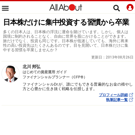
日本株だけに集中投資する習慣から卒業
多くの日本人は、日本株の浮沈に運命を賭けています。しかし、個人は
国境に制約されることなく、自由に世界を股にかけることができます。
旅だけでなく、投資も同じです。日本株が低迷していても、海外に将来
性の高い投資先はたくさんあるのです。目を見開いて、日本株だけに集
中する習慣を卒業しませんか？
更新日：
2013年08月26日
北川 邦弘
はじめての資産運用 ガイド
ファイナンシャルプランナー（CFP®）
ファイナンシャルDr.が、誰にでもできる普遍的なお金の殖やし
方と心豊かに生き抜く戦略を伝授します。
プロフィール詳細
執筆記事一覧