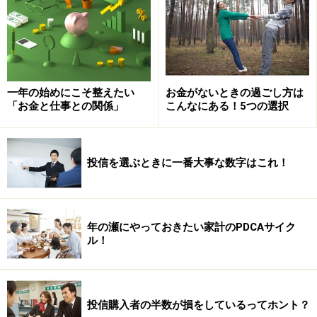
じく世界第3位ですが、その構成比率は8％です。
あなたが、世界中に自由に効率よく投資をしたいと考え
ているとしたら、世界の8～9％を占める程度の自国マー
ケットに、資産の70％以上をつぎ込んでいることは、お
一年の始めにこそ整えたい
お金がないときの過ごし方は
かしくないでしょうか？
「お金と仕事との関係」
こんなにある！5つの選択
海外にフェアに投資する手段は公募投資信
投信を選ぶときに一番大事な数字はこれ！
託
もしかしたら、興味あるけれど、海外に投資する方法を
年の瀬にやっておきたい家計のPDCAサイク
知らないという人もいるかもしれません。私は、公募投
ル！
資信託による海外投資をオススメします。
日本株に投資する株式投資信託には及びませんが、日経
投信購入者の半数が損をしているってホント？
平均に匹敵するくらいのリターン（年率50％超）をあげ