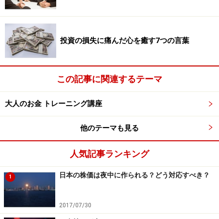
ている国外株式型投資信託はたくさんあるのです。日本
株高騰の次に来る次の主役は、それら国外株式型投資信
託の中から生まれてくるはずです。
投資の損失に痛んだ心を癒す7つの言葉
日本株だけにこだわる投資は、そろそろ卒業しません
か？
この記事に関連するテーマ
※記事内容は執筆時点のものです。最新の内容をご確認くださ
大人のお金 トレーニング講座
い。
他のテーマも見る
人気記事ランキング
日本の株価は夜中に作られる？どう対応すべき？
1
2017/07/30