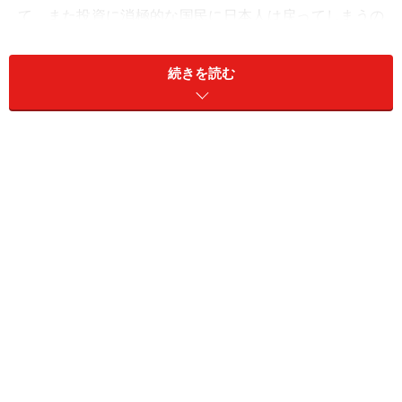
て、また投資に消極的な国民に日本人は戻ってしまうの
でしょうか？「やっぱり、株では儲からない……」そんな
愚痴をこぼしている人はいませんか？
続きを読む
日本人のマネー感覚は国境を越えられず、日経平均の推
移が国民の投資熱に大きな影響を与えています。
たとえば、一般社団法人投資信託協会が発表している
「契約型公募投資信託の資産増減状況」によれば、日本
人が株式投資信託に投資している国内比率は72％です。
海外に投資されている資金は28％しかないという事実が
あります。
日本人が、国内にしか投資をしていないのであれば、日
経平均の推移に左右されることは当然です。それが、日
本こそ最高の投資市場であるという強い信念から起きて