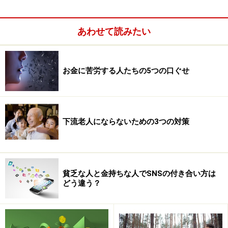
いる現象であれば、何もいうことはありません。
あわせて読みたい
しかし、本当は海外にも優良な企業はいっぱいあり、有
望な証券取引所もあるということだったら、自由で最適
な選択をできていないことになりませんか？
お金に苦労する人たちの5つの口ぐせ
8％に70％を注ぎ込む不合理
下流老人にならないための3つの対策
経済にはこんな数字があります。
まずは、世界のGDPの構成比率。日本は、GDPにおいて
世界第3位の経済大国ですが、そのシェアでいえば、9％
貧乏な人と金持ちな人でSNSの付き合い方は
どう違う？
を占めているにすぎません。
あるいは、証券取引所の純資産額。東京証券取引所は同